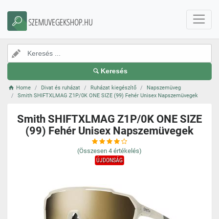
SZEMUVEGEKSHOP.HU
Keresés
Home
Divat és ruházat
Ruházat kiegészítő
Napszemüveg
Smith SHIFTXLMAG Z1P/0K ONE SIZE (99) Fehér Unisex Napszemüvegek
Smith SHIFTXLMAG Z1P/0K ONE SIZE
(99) Fehér Unisex Napszemüvegek
(Összesen
4
értékelés)
ÚJDONSÁG