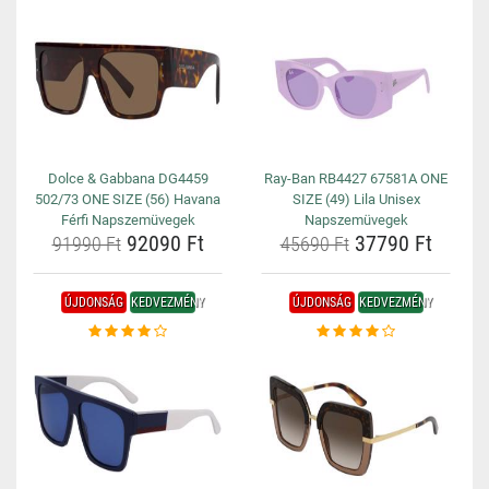
Dolce & Gabbana DG4459
Ray-Ban RB4427 67581A ONE
502/73 ONE SIZE (56) Havana
SIZE (49) Lila Unisex
Férfi Napszemüvegek
Napszemüvegek
92090 Ft
37790 Ft
91990 Ft
45690 Ft
ÚJDONSÁG
KEDVEZMÉNY
ÚJDONSÁG
KEDVEZMÉNY