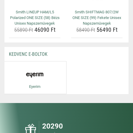
Smith LINEUP HAM/L5
Smith SHIFTMAG 807/2W
Polarized ONE SIZE (58) Bézs
ONE SIZE (99) Fekete Unisex
Unisex Napszemüvegek
Napszemüvegek
46090 Ft
56490 Ft
55890 Ft
58490 Ft
KEDVENC E-BOLTOK
Eyerim
20290