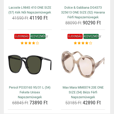
Lacoste L984S 410 ONE SIZE
Dolce & Gabbana DG4373
(57) Kék Női Napszemüvegek
325613 ONE SIZE (52) Havana
41190 Ft
41590 Ft
Férfi Napszemüvegek
90290 Ft
88090 Ft
ÚJDONSÁG
KEDVEZMÉNY
ÚJDONSÁG
KEDVEZMÉNY
Persol PO3316S 95/31 L (54)
Max Mara MM0074 20E ONE
Fekete Unisex
SIZE (54) Bézs Férfi
Napszemüvegek
Napszemüvegek
73890 Ft
42890 Ft
68845 Ft
53185 Ft