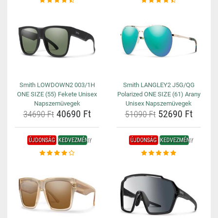
Smith LOWDOWN2 003/1H
Smith LANGLEY2 J5G/QG
ONE SIZE (55) Fekete Unisex
Polarized ONE SIZE (61) Arany
Napszemüvegek
Unisex Napszemüvegek
40690 Ft
52690 Ft
34690 Ft
51090 Ft
ÚJDONSÁG
KEDVEZMÉNY
ÚJDONSÁG
KEDVEZMÉNY