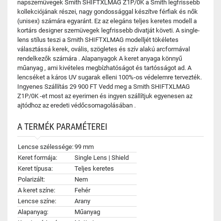
napszemüvegek Smith SHIFTXLMAG Z1P/0K a Smith legfrissebb
kollekciójának részei, nagy gondossággal készítve férfiak és nők
(unisex) számára egyaránt. Ez az elegáns teljes keretes modell a
kortárs designer szemüvegek legfrissebb divatját követi. A single-
lens stílus teszi a Smith SHIFTXLMAG modelljét tökéletes
választássá kerek, ovális, szögletes és szív alakú arcformával
rendelkezők számára . Alapanyagok A keret anyaga könnyű
műanyag , ami kivételes megbízhatóságot és tartósságot ad. A
lencséket a káros UV sugarak elleni 100%-os védelemre tervezték.
Ingyenes Szállítás 29 900 FT Vedd meg a Smith SHIFTXLMAG
Z1P/0K -et most az eyerimen és ingyen szállítjuk egyenesen az
ajtódhoz az eredeti védőcsomagolásában .
A TERMÉK PARAMÉTEREI
Lencse szélessége:
99 mm
Keret formája:
Single Lens | Shield
Keret típusa:
Teljes keretes
Polarizált:
Nem
A keret színe:
Fehér
Lencse színe:
Arany
Alapanyag:
Műanyag