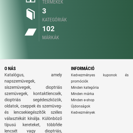
TERMÉKEK
3
KATEGÓRIÁK
102
MÁRKÁK
O NÁS
INFORMÁCIÓ
Katalógus, amely
Kedvezményes kuponok és
napszemüvegek,
promóciók
síszemüvegek, dioptriás
Minden kategória
szemüvegek, kontaktlencsék,
Minden márka
dioptriás segédeszközök,
Minden e-shop
oldatok, cseppek és szemüveg-
Újdonságok
és lencsekiegészítők széles
Kedvezmények
választékát kínálja. Különböző
típusú kereteket, többféle
lencsét vagy dioptriás,