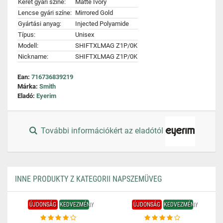
Keret gyári színe:
Matte Ivory
Lencse gyári színe:
Mirrored Gold
Gyártási anyag:
Injected Polyamide
Típus:
Unisex
Modell:
SHIFTXLMAG Z1P/0K
Nickname:
SHIFTXLMAG Z1P/0K
Ean:
716736839219
Márka:
Smith
Eladó:
Eyerim
További információkért az eladótól
INNE PRODUKTY Z KATEGORII NAPSZEMÜVEG
ÚJDONSÁG
KEDVEZMÉNY
ÚJDONSÁG
KEDVEZMÉNY