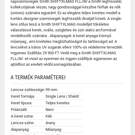
napszemüvegek Smith SHIFTXLMAG FLL/AV a Smith legfrissebb
kollekciójának részei, nagy gondossággal készítve férfiak és nők
(unisex) számára egyaránt. Ez az elegáns teljes keretes modell a
kortárs designer szemüvegek legfrissebb divatját követi. A single-
lens stílus teszi a Smith SHIFTXLMAG modelljét tökéletes
választássá kerek, ovális, szögletes és szív alakú arcformával
rendelkezők számára . Alapanyagok A keret anyaga könnyű
műanyag , ami kivételes megbízhatóságot és tartósságot ad. A
lencséket a káros UV sugarak elleni 100%-os védelemre tervezték.
Ingyenes Szállítás 29 900 FT Vedd meg a Smith SHIFTXLMAG
FLL/AV -et most az eyerimen és ingyen szállítjuk egyenesen az
ajtódhoz az eredeti védőcsomagolásában .
A TERMÉK PARAMÉTEREI
Lencse szélessége:
99 mm
Keret formája:
Single Lens | Shield
Keret típusa:
Teljes keretes
Polarizált:
Nem
A keret színe:
Kék
Lencse színe:
Arany
Alapanyag:
Műanyag