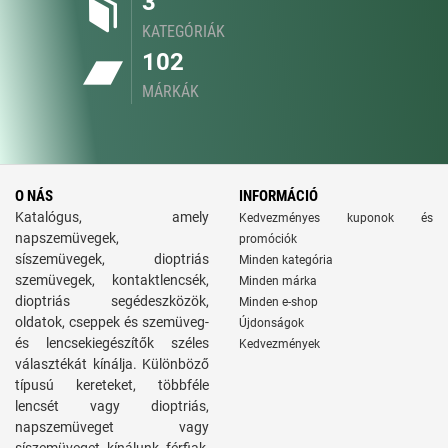
3
KATEGÓRIÁK
102
MÁRKÁK
O NÁS
INFORMÁCIÓ
Katalógus, amely
Kedvezményes kuponok és
napszemüvegek,
promóciók
síszemüvegek, dioptriás
Minden kategória
szemüvegek, kontaktlencsék,
Minden márka
dioptriás segédeszközök,
Minden e-shop
oldatok, cseppek és szemüveg-
Újdonságok
és lencsekiegészítők széles
Kedvezmények
választékát kínálja. Különböző
típusú kereteket, többféle
lencsét vagy dioptriás,
napszemüveget vagy