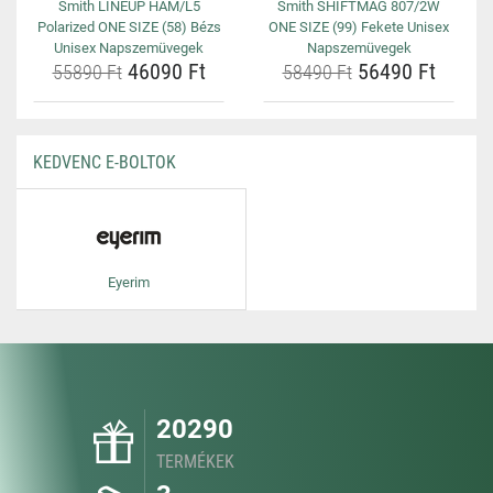
Smith LINEUP HAM/L5
Smith SHIFTMAG 807/2W
Polarized ONE SIZE (58) Bézs
ONE SIZE (99) Fekete Unisex
Unisex Napszemüvegek
Napszemüvegek
46090 Ft
56490 Ft
55890 Ft
58490 Ft
KEDVENC E-BOLTOK
Eyerim
20290
TERMÉKEK