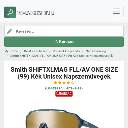
SZEMUVEGEKSHOP.HU
Keresés
Home
Divat és ruházat
Ruházat kiegészítő
Napszemüveg
Smith SHIFTXLMAG FLL/AV ONE SIZE (99) Kék Unisex Napszemüvegek
Smith SHIFTXLMAG FLL/AV ONE SIZE
(99) Kék Unisex Napszemüvegek
(Összesen
3
értékelés)
ÚJDONSÁG