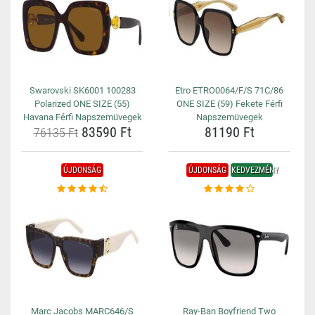
Swarovski SK6001 100283
Etro ETRO0064/F/S 71C/86
Polarized ONE SIZE (55)
ONE SIZE (59) Fekete Férfi
Havana Férfi Napszemüvegek
Napszemüvegek
83590 Ft
81190 Ft
76135 Ft
ÚJDONSÁG
ÚJDONSÁG
KEDVEZMÉNY
Marc Jacobs MARC646/S
Ray-Ban Boyfriend Two