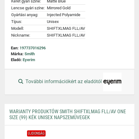
Keret gyári színe:
Matte Blue
Lencse gyári színe:
Mirrored Gold
Gyártási anyag:
Injected Polyamide
Típus:
Unisex
Modell:
SHIFTXLMAG FLL/AV
Nickname:
SHIFTXLMAG FLL/AV
Ean:
197737016296
Márka:
Smith
Eladó:
Eyerim
További információkért az eladótól
WARIANTY PRODUKTÓW SMITH SHIFTXLMAG FLL/AV ONE
SIZE (99) KÉK UNISEX NAPSZEMÜVEGEK
ÚJDONSÁG