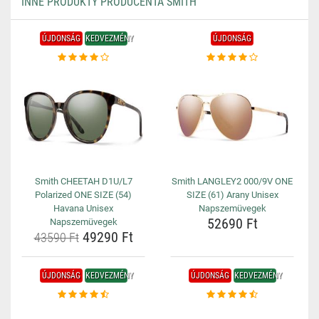
INNE PRODUKTY PRODUCENTA SMITH
ÚJDONSÁG
KEDVEZMÉNY
ÚJDONSÁG
Smith CHEETAH D1U/L7
Smith LANGLEY2 000/9V ONE
Polarized ONE SIZE (54)
SIZE (61) Arany Unisex
Havana Unisex
Napszemüvegek
52690 Ft
Napszemüvegek
49290 Ft
43590 Ft
ÚJDONSÁG
KEDVEZMÉNY
ÚJDONSÁG
KEDVEZMÉNY