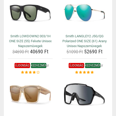
Smith LOWDOWN2 003/1H
Smith LANGLEY2 J5G/QG
ONE SIZE (55) Fekete Unisex
Polarized ONE SIZE (61) Arany
Napszemüvegek
Unisex Napszemüvegek
40690 Ft
52690 Ft
34690 Ft
51090 Ft
ÚJDONSÁG
KEDVEZMÉNY
ÚJDONSÁG
KEDVEZMÉNY