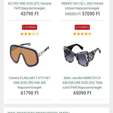
XLT/9O ONE SIZE (57) Havana
RB4547 601/32 L (60) Fekete
Férfi Napszemüvegek
Unisex Napszemüvegek
43790 Ft
57090 Ft
54085 Ft
ÚJDONSÁG
ÚJDONSÁG
Carrera FLAGLAB17 DTY/W7
Marc Jacobs MARC761/S
ONE SIZE (99) Kék Női
03K/GB ONE SIZE (52) Több
Napszemüvegek
színű Férfi Napszemüvegek
61790 Ft
65090 Ft