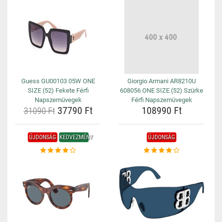
Guess GU00103 05W ONE
Giorgio Armani AR8210U
SIZE (52) Fekete Férfi
608056 ONE SIZE (52) Szürke
Napszemüvegek
Férfi Napszemüvegek
37790 Ft
108990 Ft
31090 Ft
ÚJDONSÁG
KEDVEZMÉNY
ÚJDONSÁG