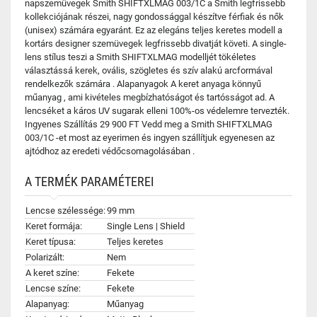
napszemüvegek Smith SHIFTXLMAG 003/1C a Smith legfrissebb
kollekciójának részei, nagy gondossággal készítve férfiak és nők
(unisex) számára egyaránt. Ez az elegáns teljes keretes modell a
kortárs designer szemüvegek legfrissebb divatját követi. A single-
lens stílus teszi a Smith SHIFTXLMAG modelljét tökéletes
választássá kerek, ovális, szögletes és szív alakú arcformával
rendelkezők számára . Alapanyagok A keret anyaga könnyű
műanyag , ami kivételes megbízhatóságot és tartósságot ad. A
lencséket a káros UV sugarak elleni 100%-os védelemre tervezték.
Ingyenes Szállítás 29 900 FT Vedd meg a Smith SHIFTXLMAG
003/1C -et most az eyerimen és ingyen szállítjuk egyenesen az
ajtódhoz az eredeti védőcsomagolásában .
A TERMÉK PARAMÉTEREI
Lencse szélessége:
99 mm
Keret formája:
Single Lens | Shield
Keret típusa:
Teljes keretes
Polarizált:
Nem
A keret színe:
Fekete
Lencse színe:
Fekete
Alapanyag:
Műanyag