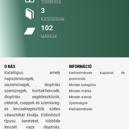
TERMÉKEK
3
KATEGÓRIÁK
102
MÁRKÁK
O NÁS
INFORMÁCIÓ
Katalógus, amely
Kedvezményes kuponok és
napszemüvegek,
promóciók
síszemüvegek, dioptriás
Minden kategória
szemüvegek, kontaktlencsék,
Minden márka
dioptriás segédeszközök,
Minden e-shop
oldatok, cseppek és szemüveg-
Újdonságok
és lencsekiegészítők széles
Kedvezmények
választékát kínálja. Különböző
típusú kereteket, többféle
lencsét vagy dioptriás,