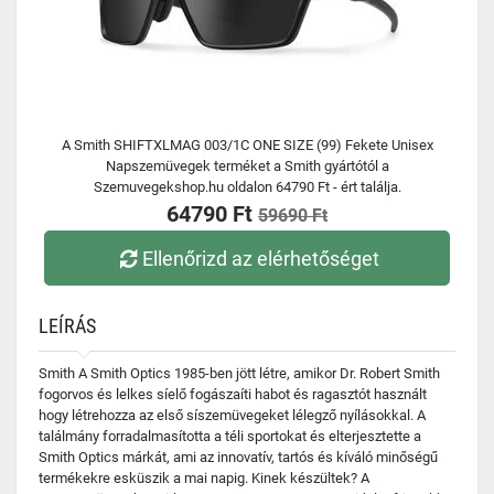
A Smith SHIFTXLMAG 003/1C ONE SIZE (99) Fekete Unisex
Napszemüvegek terméket a Smith gyártótól a
Szemuvegekshop.hu oldalon 64790 Ft - ért találja.
64790 Ft
59690 Ft
Ellenőrizd az elérhetőséget
LEÍRÁS
Smith A Smith Optics 1985-ben jött létre, amikor Dr. Robert Smith
fogorvos és lelkes síelő fogászaíti habot és ragasztót használt
hogy létrehozza az első síszemüvegeket lélegző nyílásokkal. A
találmány forradalmasította a téli sportokat és elterjesztette a
Smith Optics márkát, ami az innovatív, tartós és kíváló minőségű
termékekre esküszik a mai napig. Kinek készültek? A