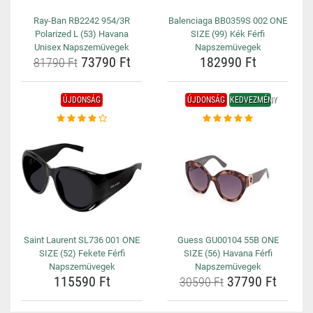
Ray-Ban RB2242 954/3R
Balenciaga BB0359S 002 ONE
Polarized L (53) Havana
SIZE (99) Kék Férfi
Unisex Napszemüvegek
Napszemüvegek
73790 Ft
182990 Ft
81790 Ft
ÚJDONSÁG
ÚJDONSÁG
KEDVEZMÉNY
Saint Laurent SL736 001 ONE
Guess GU00104 55B ONE
SIZE (52) Fekete Férfi
SIZE (56) Havana Férfi
Napszemüvegek
Napszemüvegek
115590 Ft
37790 Ft
30590 Ft