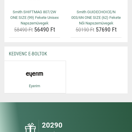
Smith SHIFTMAG 807/2W
Smith GUIDECHOICE/N
ONE SIZE (99) Fekete Unisex
003/6N ONE SIZE (62) Fekete
Napszemüvegek
Női Napszemüvegek
56490 Ft
57690 Ft
58490 Ft
50190 Ft
KEDVENC E-BOLTOK
Eyerim
20290