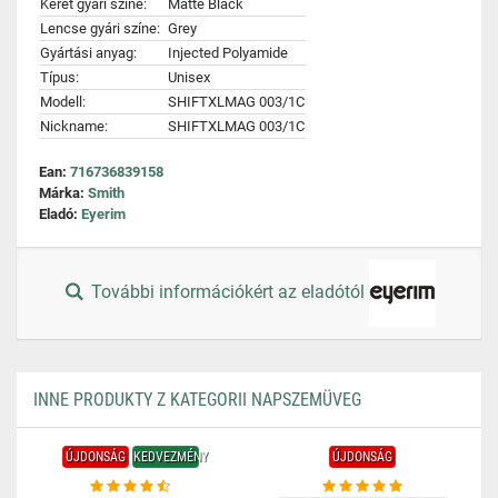
Keret gyári színe:
Matte Black
Lencse gyári színe:
Grey
Gyártási anyag:
Injected Polyamide
Típus:
Unisex
Modell:
SHIFTXLMAG 003/1C
Nickname:
SHIFTXLMAG 003/1C
Ean:
716736839158
Márka:
Smith
Eladó:
Eyerim
További információkért az eladótól
INNE PRODUKTY Z KATEGORII NAPSZEMÜVEG
ÚJDONSÁG
KEDVEZMÉNY
ÚJDONSÁG