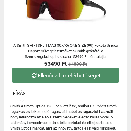
A Smith SHIFTSPLITMAG 807/X6 ONE SIZE (99) Fekete Unisex
Napszemüvegek terméket a Smith gyártótól a
Szemuvegekshop.hu oldalon 53490 Ft - ért találja.
53490 Ft
64890 Ft
Ellenőrizd az elérhetőséget
LEÍRÁS
Smith A Smith Optics 1985-ben jött létre, amikor Dr. Robert Smith
fogorvos és lelkes síelő fogászaíti habot és ragasztót használt
hogy létrehozza az első síszemüvegeket lélegző nyílásokkal. A
találmány forradalmasította a téli sportokat és elterjesztette a
Smith Optics márkát, ami az innovatív, tartós és kíváló minőségű