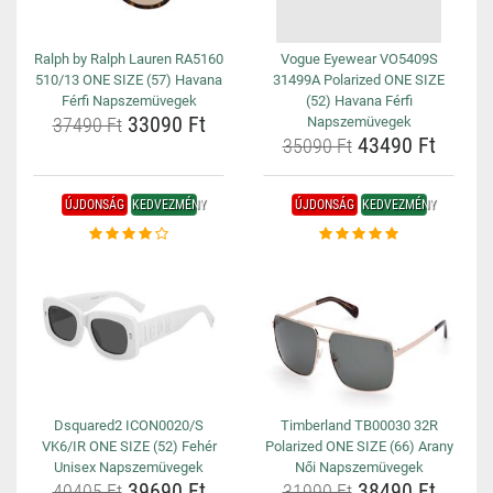
Ralph by Ralph Lauren RA5160
Vogue Eyewear VO5409S
510/13 ONE SIZE (57) Havana
31499A Polarized ONE SIZE
Férfi Napszemüvegek
(52) Havana Férfi
33090 Ft
37490 Ft
Napszemüvegek
43490 Ft
35090 Ft
ÚJDONSÁG
KEDVEZMÉNY
ÚJDONSÁG
KEDVEZMÉNY
Dsquared2 ICON0020/S
Timberland TB00030 32R
VK6/IR ONE SIZE (52) Fehér
Polarized ONE SIZE (66) Arany
Unisex Napszemüvegek
Női Napszemüvegek
39690 Ft
38490 Ft
40405 Ft
31990 Ft