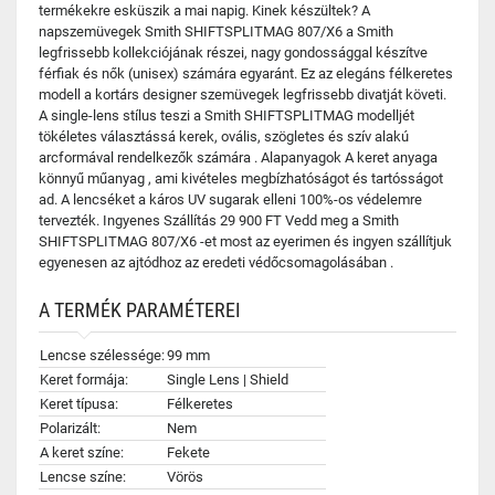
termékekre esküszik a mai napig. Kinek készültek? A
napszemüvegek Smith SHIFTSPLITMAG 807/X6 a Smith
legfrissebb kollekciójának részei, nagy gondossággal készítve
férfiak és nők (unisex) számára egyaránt. Ez az elegáns félkeretes
modell a kortárs designer szemüvegek legfrissebb divatját követi.
A single-lens stílus teszi a Smith SHIFTSPLITMAG modelljét
tökéletes választássá kerek, ovális, szögletes és szív alakú
arcformával rendelkezők számára . Alapanyagok A keret anyaga
könnyű műanyag , ami kivételes megbízhatóságot és tartósságot
ad. A lencséket a káros UV sugarak elleni 100%-os védelemre
tervezték. Ingyenes Szállítás 29 900 FT Vedd meg a Smith
SHIFTSPLITMAG 807/X6 -et most az eyerimen és ingyen szállítjuk
egyenesen az ajtódhoz az eredeti védőcsomagolásában .
A TERMÉK PARAMÉTEREI
Lencse szélessége:
99 mm
Keret formája:
Single Lens | Shield
Keret típusa:
Félkeretes
Polarizált:
Nem
A keret színe:
Fekete
Lencse színe:
Vörös