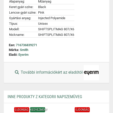
Alapanyag:
Műanyag
Keret gyári színe:
Black
Lencse gyári színe:
Pink
Gyártási anyag:
Injected Polyamide
Típus:
Unisex
Modell:
SHIFTSPLITMAG 807/X6
Nickname:
SHIFTSPLITMAG 807/X6
Ean:
716736839271
Márka:
Smith
Eladó:
Eyerim
További információkért az eladótól
INNE PRODUKTY Z KATEGORII NAPSZEMÜVEG
ÚJDONSÁG
KEDVEZMÉNY
ÚJDONSÁG