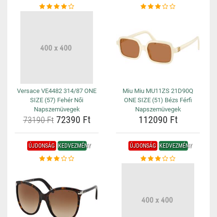
Versace VE4482 314/87 ONE
Miu Miu MU11ZS 21D90Q
SIZE (57) Fehér Női
ONE SIZE (51) Bézs Férfi
Napszemüvegek
Napszemüvegek
72390 Ft
112090 Ft
73190 Ft
ÚJDONSÁG
KEDVEZMÉNY
ÚJDONSÁG
KEDVEZMÉNY