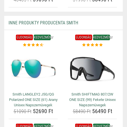
INNE PRODUKTY PRODUCENTA SMITH
ÚJDONSÁG
KEDVEZMÉNY
ÚJDONSÁG
KEDVEZMÉNY
Smith LANGLEY2 J5G/QG
Smith SHIFTMAG 807/2W
Polarized ONE SIZE (61) Arany
ONE SIZE (99) Fekete Unisex
Unisex Napszemüvegek
Napszemüvegek
52690 Ft
56490 Ft
51090 Ft
58490 Ft
ÚJDONSÁG
KEDVEZMÉNY
ÚJDONSÁG
KEDVEZMÉNY