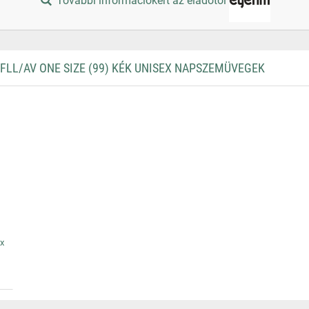
További információkért az eladótól
LL/AV ONE SIZE (99) KÉK UNISEX NAPSZEMÜVEGEK
x