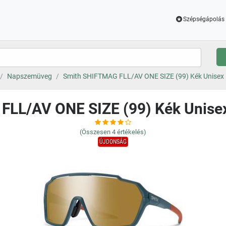
Szépségápolás 
Napszemüveg
Smith SHIFTMAG FLL/AV ONE SIZE (99) Kék Unise
FLL/AV ONE SIZE (99) Kék Unis
(Összesen
4
értékelés)
ÚJDONSÁG