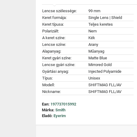
Lencse szélessége:
99 mm
Keret formája:
Single Lens | Shield
Keret típusa:
Teljes keretes
Polarizált:
Nem
A keret színe:
Kék
Lencse színe:
Arany
Alapanyag:
Műanyag
Keret gyári színe:
Matte Blue
Lencse gyári színe:
Mirrored Gold
Gyártási anyag:
Injected Polyamide
Típus:
Unisex
Modell:
SHIFTMAG FLL/AV
Nickname:
SHIFTMAG FLL/AV
Ean:
197737015992
Márka:
Smith
Eladó:
Eyerim