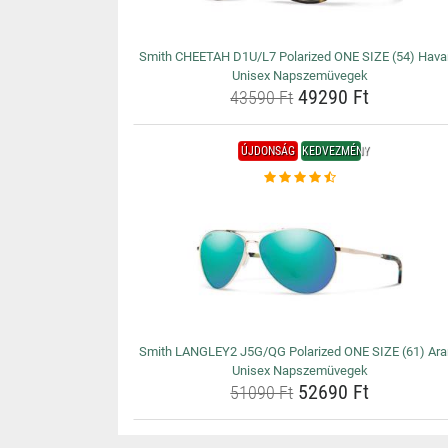
Smith CHEETAH D1U/L7 Polarized ONE SIZE (54) Hav
Unisex Napszemüvegek
49290 Ft
43590 Ft
ÚJDONSÁG
KEDVEZMÉNY
Smith LANGLEY2 J5G/QG Polarized ONE SIZE (61) Ara
Unisex Napszemüvegek
52690 Ft
51090 Ft