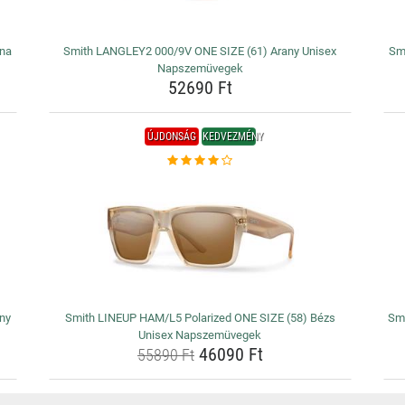
ana
Smith LANGLEY2 000/9V ONE SIZE (61) Arany Unisex
Sm
Napszemüvegek
52690 Ft
ÚJDONSÁG
KEDVEZMÉNY
ny
Smith LINEUP HAM/L5 Polarized ONE SIZE (58) Bézs
Smi
Unisex Napszemüvegek
46090 Ft
55890 Ft