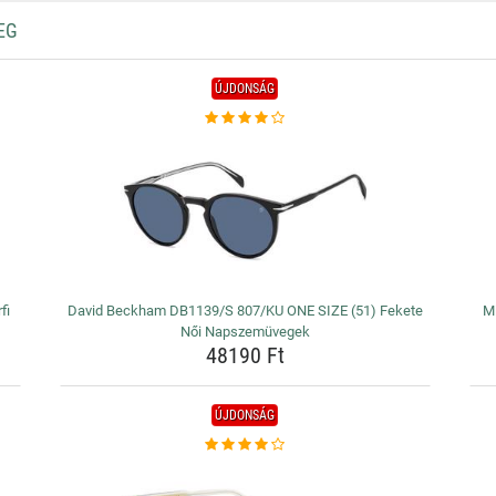
EG
ÚJDONSÁG
fi
David Beckham DB1139/S 807/KU ONE SIZE (51) Fekete
Mi
Női Napszemüvegek
48190 Ft
ÚJDONSÁG