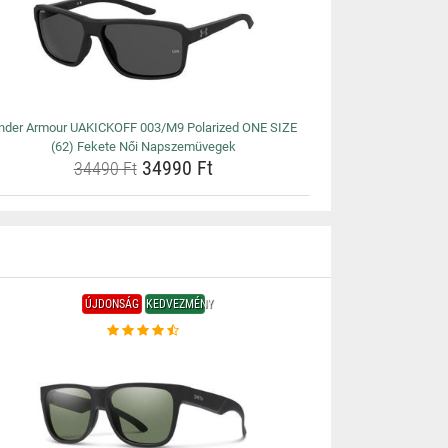
nder Armour UAKICKOFF 003/M9 Polarized ONE SIZE
(62) Fekete Női Napszemüvegek
34990 Ft
34490 Ft
ÚJDONSÁG
KEDVEZMÉNY