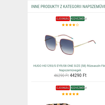
INNE PRODUKTY Z KATEGORII NAPSZEMÜV
ÚJDONSÁG
KEDVEZMÉNY
HUGO HG1293/S EYR/08 ONE SIZE (58) Rózsaszín Fér
Napszemüvegek
44290 Ft
46290 Ft
ÚJDONSÁG
KEDVEZMÉNY