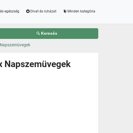
és egészség
Divat és ruházat
Minden kategória
Keresés
x Napszemüvegek
ex Napszemüvegek