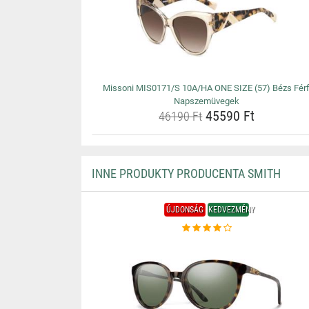
Missoni MIS0171/S 10A/HA ONE SIZE (57) Bézs Férf
Napszemüvegek
45590 Ft
46190 Ft
INNE PRODUKTY PRODUCENTA SMITH
ÚJDONSÁG
KEDVEZMÉNY