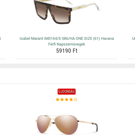
i
Isabel Marant IM0164/S 086/HA ONE SIZE (61) Havana
U
Férfi Napszemüvegek
59190 Ft
ÚJDONSÁG