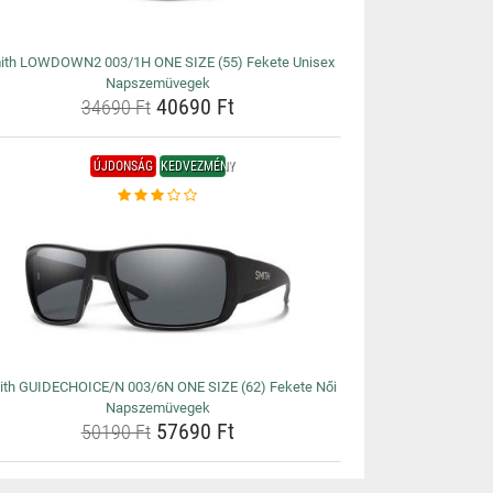
ith LOWDOWN2 003/1H ONE SIZE (55) Fekete Unisex
Napszemüvegek
40690 Ft
34690 Ft
ÚJDONSÁG
KEDVEZMÉNY
th GUIDECHOICE/N 003/6N ONE SIZE (62) Fekete Női
Napszemüvegek
57690 Ft
50190 Ft