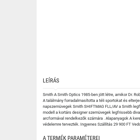
LEÍRÁS
Smith A Smith Optics 1985-ben jött létre, amikor Dr. Ro
A találmány forradalmasította a téli sportokat és elter
napszemüvegek Smith SHIFTMAG FLL/AV a Smith legfriss
modell a kortárs designer szemüvegek legfrissebb divatj
arcformával rendelkezők számára . Alapanyagok A kere
védelemre tervezték. Ingyenes Szállítás 29 900 FT Ve
A TERMÉK PARAMÉTEREI