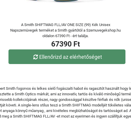
A Smith SHIFTMAG FLL/AV ONE SIZE (99) Kék Unisex
Napszemüvegek terméket a Smith gyártótól a Szemuvegekshop.hu
oldalon 67390 Ft - ért találja.
67390 Ft
Ellenőrizd az elérhetőséget
bert Smith fogorvos és lelkes síelő fogászaíti habot és ragasztót használt hogy 
jesztette a Smith Optics márkát, ami az innovatív, tartós és kíváló minőségű ter
ebb kollekciójának részei, nagy gondossággal készítve férfiak és nők (unisex
át követi. A single-lens stílus teszi a Smith SHIFTMAG modelljét tökéletes vála
t anyaga könnyű műanyag , ami kivételes megbízhatóságot és tartósságot ad. A
dd meg a Smith SHIFTMAG FLL/AV -et most az eyerimen és ingyen szállítjuk egy