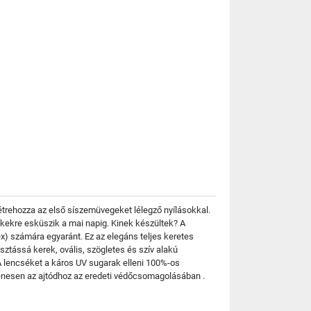
létrehozza az első síszemüvegeket lélegző nyílásokkal.
mékekre esküszik a mai napig. Kinek készültek? A
) számára egyaránt. Ez az elegáns teljes keretes
sztássá kerek, ovális, szögletes és szív alakú
 lencséket a káros UV sugarak elleni 100%-os
enesen az ajtódhoz az eredeti védőcsomagolásában .