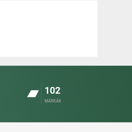
102
MÁRKÁK