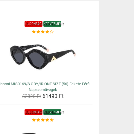
ÚJDONSÁG
KEDVEZMÉNY
ssoni MIS0169/S GBY/IR ONE SIZE (56) Fekete Férfi
Napszemüvegek
61490 Ft
52825 Ft
ÚJDONSÁG
KEDVEZMÉNY