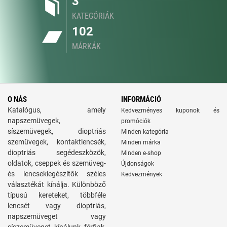
3
KATEGÓRIÁK
102
MÁRKÁK
O NÁS
INFORMÁCIÓ
Katalógus, amely
Kedvezményes kuponok és
napszemüvegek,
promóciók
síszemüvegek, dioptriás
Minden kategória
szemüvegek, kontaktlencsék,
Minden márka
dioptriás segédeszközök,
Minden e-shop
oldatok, cseppek és szemüveg-
Újdonságok
és lencsekiegészítők széles
Kedvezmények
választékát kínálja. Különböző
típusú kereteket, többféle
lencsét vagy dioptriás,
napszemüveget vagy