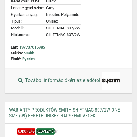
Keret gyári színe:
Black
Lencse gyári színe:
Grey
Gyártási anyag:
Injected Polyamide
Típus:
Unisex
Modell:
SHIFTMAG 807/2W
Nickname:
SHIFTMAG 807/2W
Ean:
197737015985
Márka:
Smith
Eladó:
Eyerim
További információkért az eladótól
WARIANTY PRODUKTÓW SMITH SHIFTMAG 807/2W ONE
SIZE (99) FEKETE UNISEX NAPSZEMÜVEGEK
ÚJDONSÁG
KEDVEZMÉNY