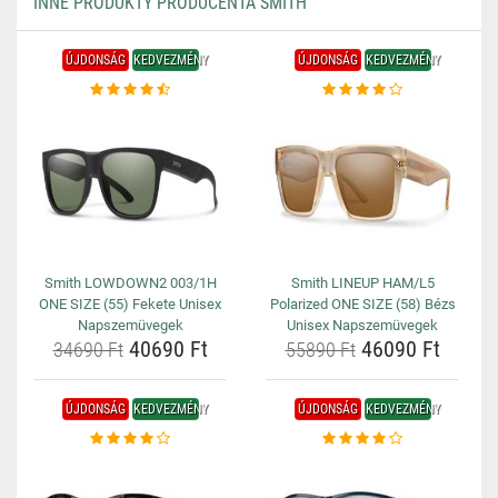
INNE PRODUKTY PRODUCENTA SMITH
ÚJDONSÁG
KEDVEZMÉNY
ÚJDONSÁG
KEDVEZMÉNY
Smith LOWDOWN2 003/1H
Smith LINEUP HAM/L5
ONE SIZE (55) Fekete Unisex
Polarized ONE SIZE (58) Bézs
Napszemüvegek
Unisex Napszemüvegek
40690 Ft
46090 Ft
34690 Ft
55890 Ft
ÚJDONSÁG
KEDVEZMÉNY
ÚJDONSÁG
KEDVEZMÉNY