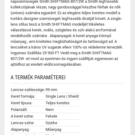
napszemüvegek Smith SHIFTMAG 807/2W a Smith legfrissebb
kollekciójának részei, nagy gondossággal készítve férfiak és nők
(unisex) számára egyaránt. Ez az elegáns teljes keretes modell a
kortárs designer szemüvegek legfrissebb divatját követi. A single-
lens stílus teszi a Smith SHIFTMAG modelljét tökéletes
választássá kerek, ovális, szögletes és szív alakú arcformával
rendelkezők számára . Alapanyagok A keret anyaga könnyű
műanyag , ami kivételes megbízhatóságot és tartósságot ad. A
lencséket a káros UV sugarak elleni 100%-os védelemre tervezték.
Ingyenes Szállítás 29 900 FT Vedd meg a Smith SHIFTMAG
807/2W -et most az eyerimen és ingyen szállítjuk egyenesen az
ajtódhoz az eredeti védőcsomagolásában .
A TERMÉK PARAMÉTEREI
Lencse szélessége:
99 mm
Keret formája:
Single Lens | Shield
Keret típusa:
Teljes keretes
Polarizált:
Nem
A keret színe:
Fekete
Lencse színe:
Szürke
Alapanyag:
Műanyag