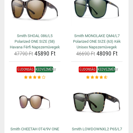
Smith SHOAL 086/L5
Smith MONOLAKE QM4/L7
Polarized ONE SIZE (58)
Polarized ONE SIZE (63) Kék
Havana Férfi Napszemüvegek
Unisex Napszemüvegek
45890 Ft
48090 Ft
47790 Ft
46690 Ft
ÚJDONSÁG
KEDVEZMÉNY
ÚJDONSÁG
KEDVEZMÉNY
Smith CHEETAH 0T4/9V ONE
Smith LOWDOWNXL2 P65/L7