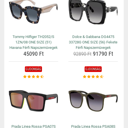
Tommy Hilfiger TH2052/S
Dolce & Gabbana DG4475
1ZN/08 ONE SIZE (51)
33728G ONE SIZE (56) Fekete
Havana Férfi Napszemüvegek
Férfi Napszemüvegek
45090 Ft
91790 Ft
92890 Ft
ÚJDONSÁG
ÚJDONSÁG
Prada Linea Rossa PSA07S
Prada Linea Rossa PSA08S