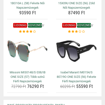
1BO10A L (58) Fekete Női
15X09U ONE SIZE (56) Zöld
Napszemüvegek
Női Napszemüvegek
93590 Ft
87490 Ft
ÚJDONSÁG
KEDVEZMÉNY
ÚJDONSÁG
KEDVEZMÉNY
Missoni MIS0148/S 038/IB
Isabel Marant IM0154/S
ONE SIZE (57) Több színű
807/9O ONE SIZE (56) Fekete
Férfi Napszemüvegek
Férfi Napszemüvegek
76290 Ft
55590 Ft
72790 Ft
60295 Ft