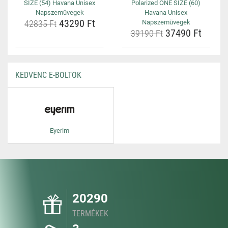
SIZE (54) Havana Unisex
Polarized ONE SIZE (60)
Napszemüvegek
Havana Unisex
43290 Ft
42835 Ft
Napszemüvegek
37490 Ft
39190 Ft
KEDVENC E-BOLTOK
Eyerim
20290
TERMÉKEK