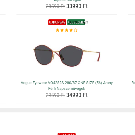
33990 Ft
28590 Ft
ÚJDONSÁG
KEDVEZMÉNY
)
Vogue Eyewear VO4282S 280/87 ONE SIZE (56) Arany
R
Férfi Napszemüvegek
34990 Ft
29590 Ft