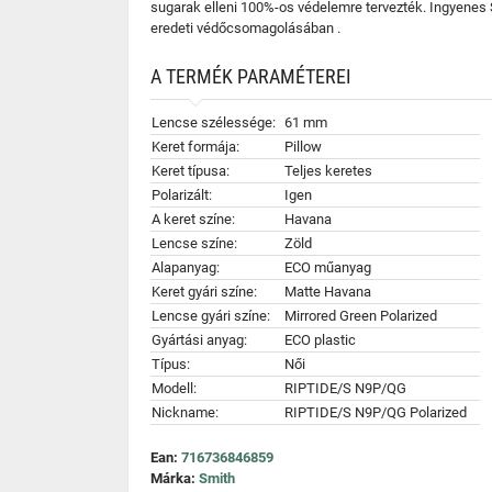
sugarak elleni 100%-os védelemre tervezték. Ingyenes 
eredeti védőcsomagolásában .
A TERMÉK PARAMÉTEREI
Lencse szélessége:
61 mm
Keret formája:
Pillow
Keret típusa:
Teljes keretes
Polarizált:
Igen
A keret színe:
Havana
Lencse színe:
Zöld
Alapanyag:
ECO műanyag
Keret gyári színe:
Matte Havana
Lencse gyári színe:
Mirrored Green Polarized
Gyártási anyag:
ECO plastic
Típus:
Női
Modell:
RIPTIDE/S N9P/QG
Nickname:
RIPTIDE/S N9P/QG Polarized
Ean:
716736846859
Márka:
Smith