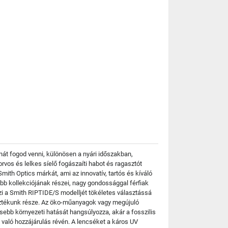
át fogod venni, különösen a nyári időszakban,
orvos és lelkes síelő fogászaíti habot és ragasztót
mith Optics márkát, ami az innovatív, tartós és kíváló
 kollekciójának részei, nagy gondossággal férfiak
szi a Smith RIPTIDE/S modelljét tökéletes választássá
asztékunk része. Az öko-műanyagok vagy megújuló
ebb környezeti hatását hangsúlyozza, akár a fosszilis
aló hozzájárulás révén. A lencséket a káros UV