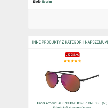
Eladó:
Eyerim
INNE PRODUKTY Z KATEGORII NAPSZEMÜV
ÚJDONSÁG
Under Armour UAHONCHO/G 807/UZ ONE SIZE (60)
Fekete Női Napszemüvegek