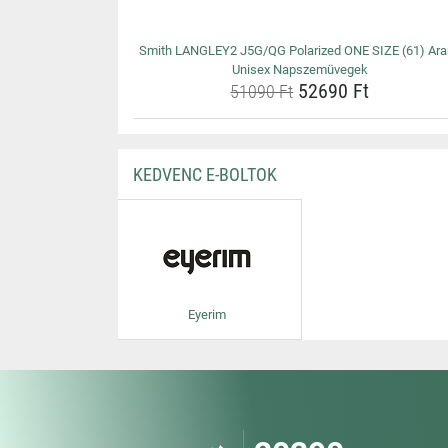
Smith LANGLEY2 J5G/QG Polarized ONE SIZE (61) Ara
Unisex Napszemüvegek
52690 Ft
51090 Ft
KEDVENC E-BOLTOK
Eyerim