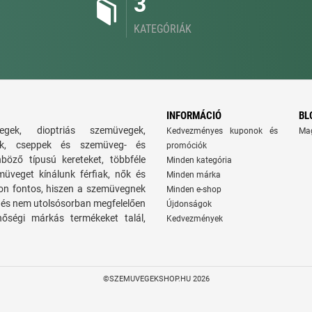
3
KATEGÓRIÁK
INFORMÁCIÓ
BL
gek, dioptriás szemüvegek,
Kedvezményes kuponok és
Ma
atok, cseppek és szemüveg- és
promóciók
nböző típusú kereteket, többféle
Minden kategória
üveget kínálunk férfiak, nők és
Minden márka
on fontos, hiszen a szemüvegnek
Minden e-shop
ie, és nem utolsósorban megfelelően
Újdonságok
nőségi márkás termékeket talál,
Kedvezmények
©SZEMUVEGEKSHOP.HU 2026