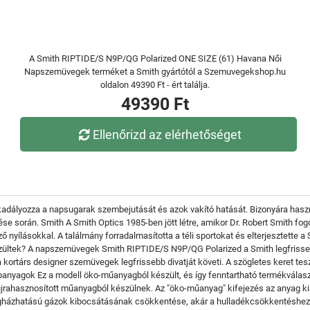
A Smith RIPTIDE/S N9P/QG Polarized ONE SIZE (61) Havana Női
Napszemüvegek terméket a Smith gyártótól a Szemuvegekshop.hu
oldalon 49390 Ft - ért találja.
49390 Ft
Ellenőrizd az elérhetőséget
kadályozza a napsugarak szembejutását és azok vakító hatását. Bizonyára haszn
zése során. Smith A Smith Optics 1985-ben jött létre, amikor Dr. Robert Smith fog
nyílásokkal. A találmány forradalmasította a téli sportokat és elterjesztette a S
ültek? A napszemüvegek Smith RIPTIDE/S N9P/QG Polarized a Smith legfrissebb
a kortárs designer szemüvegek legfrissebb divatját követi. A szögletes keret te
apanyagok Ez a modell öko-műanyagból készült, és így fenntartható termékvál
rahasznosított műanyagból készülnek. Az "öko-műanyag" kifejezés az anyag kis
gházhatású gázok kibocsátásának csökkentése, akár a hulladékcsökkentéshez v