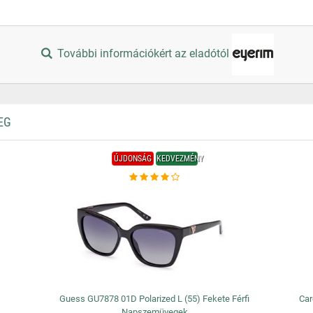
További információkért az eladótól
EG
ÚJDONSÁG
KEDVEZMÉNY
Guess GU7878 01D Polarized L (55) Fekete Férfi
Car
Napszemüvegek