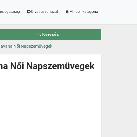
és egészség
Divat és ruházat
Minden kategória
Keresés
 Havana Női Napszemüvegek
ana Női Napszemüvegek