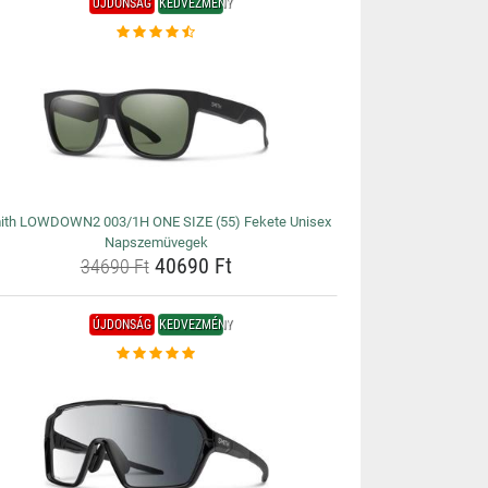
ÚJDONSÁG
KEDVEZMÉNY
ith LOWDOWN2 003/1H ONE SIZE (55) Fekete Unisex
Napszemüvegek
40690 Ft
34690 Ft
ÚJDONSÁG
KEDVEZMÉNY