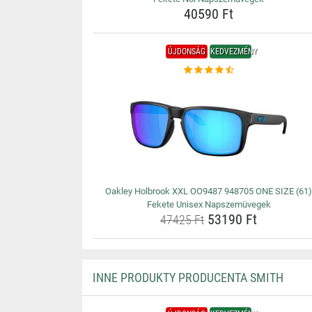
40590 Ft
ÚJDONSÁG
KEDVEZMÉNY
Oakley Holbrook XXL OO9487 948705 ONE SIZE (61
Fekete Unisex Napszemüvegek
53190 Ft
47425 Ft
INNE PRODUKTY PRODUCENTA SMITH