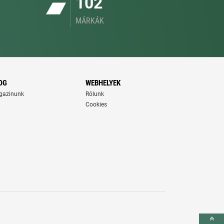
102
MÁRKÁK
OG
WEBHELYEK
gazinunk
Rólunk
Cookies