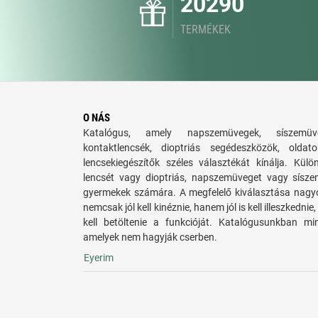
20290
TERMÉKEK
O NÁS
Katalógus, amely napszemüvegek, síszemüve
kontaktlencsék, dioptriás segédeszközök, old
lencsekiegészítők széles választékát kínálja. Külö
lencsét vagy dioptriás, napszemüveget vagy síszem
gyermekek számára. A megfelelő kiválasztása nagy
nemcsak jól kell kinéznie, hanem jól is kell illeszkedn
kell betöltenie a funkcióját. Katalógusunkban mi
amelyek nem hagyják cserben.
Eyerim