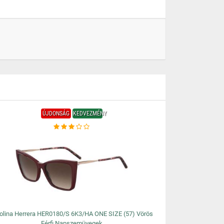
ÚJDONSÁG
KEDVEZMÉNY
olina Herrera HER0180/S 6K3/HA ONE SIZE (57) Vörös
Férfi Napszemüvegek