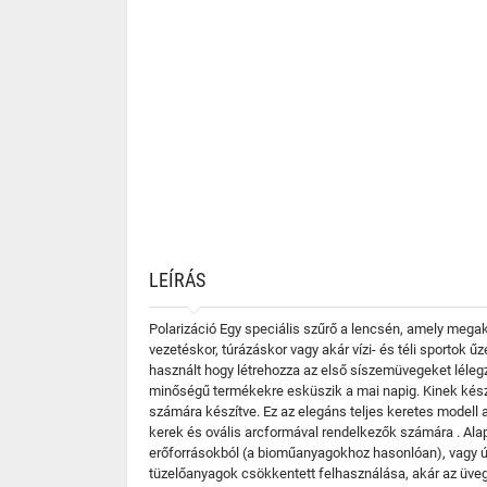
LEÍRÁS
Polarizáció Egy speciális szűrő a lencsén, amely mega
vezetéskor, túrázáskor vagy akár vízi- és téli sportok ű
használt hogy létrehozza az első síszemüvegeket lélegző 
minőségű termékekre esküszik a mai napig. Kinek kész
számára készítve. Ez az elegáns teljes keretes modell 
kerek és ovális arcformával rendelkezők számára . Al
erőforrásokból (a bioműanyagokhoz hasonlóan), vagy új
tüzelőanyagok csökkentett felhasználása, akár az üve