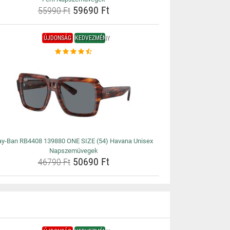
59690 Ft
55990 Ft
ÚJDONSÁG
KEDVEZMÉNY
ay-Ban RB4408 139880 ONE SIZE (54) Havana Unisex
Napszemüvegek
50690 Ft
46790 Ft