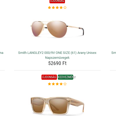
ÚJDONSÁG
ana
Smith LANGLEY2 000/9V ONE SIZE (61) Arany Unisex
Sm
Napszemüvegek
52690 Ft
ÚJDONSÁG
KEDVEZMÉNY