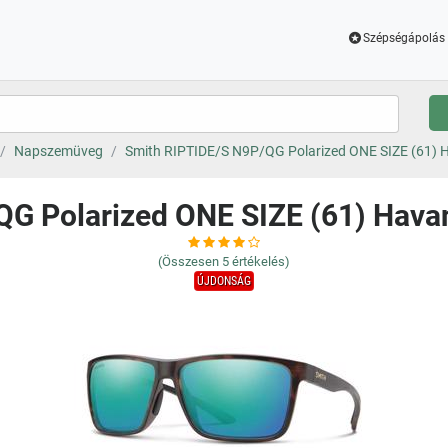
Szépségápolás 
Napszemüveg
Smith RIPTIDE/S N9P/QG Polarized ONE SIZE (61)
QG Polarized ONE SIZE (61) Hav
(Összesen
5
értékelés)
ÚJDONSÁG