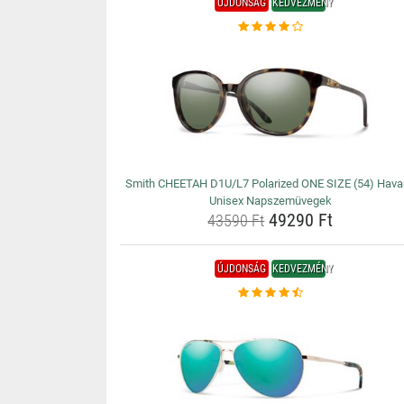
ÚJDONSÁG
KEDVEZMÉNY
Smith CHEETAH D1U/L7 Polarized ONE SIZE (54) Hav
Unisex Napszemüvegek
49290 Ft
43590 Ft
ÚJDONSÁG
KEDVEZMÉNY