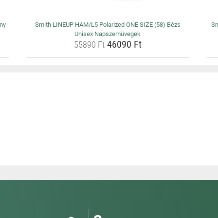
ny
Smith LINEUP HAM/L5 Polarized ONE SIZE (58) Bézs
Sm
Unisex Napszemüvegek
46090 Ft
55890 Ft