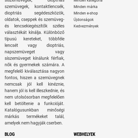
síszemüvegek, dioptriás
Minden kategória
szemüvegek, kontaktlencsék,
Minden márka
dioptriás segédeszközök,
Minden e-shop
oldatok, cseppek és szemüveg-
Újdonságok
és lencsekiegészítők széles
Kedvezmények
választékát kínálja. Különböző
típusú kereteket, többféle
lencsét vagy dioptriás,
napszemüveget vagy
síszemüveget kínálunk férfiak,
nők és gyermekek számára. A
megfelelő kiválasztása nagyon
fontos, hiszen a szemüvegnek
nemcsak jól kell kinéznie,
hanem jól is kell illeszkednie, és
nem utolsósorban megfelelően
kell betöltenie a funkcióját.
Katalógusunkban minőségi
márkás termékeket talál,
amelyek nem hagyják cserben.
BLOG
WEBHELYEK