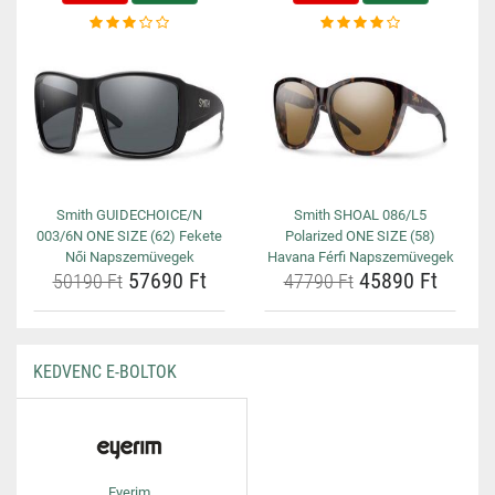
Smith GUIDECHOICE/N
Smith SHOAL 086/L5
003/6N ONE SIZE (62) Fekete
Polarized ONE SIZE (58)
Női Napszemüvegek
Havana Férfi Napszemüvegek
57690 Ft
45890 Ft
50190 Ft
47790 Ft
KEDVENC E-BOLTOK
Eyerim