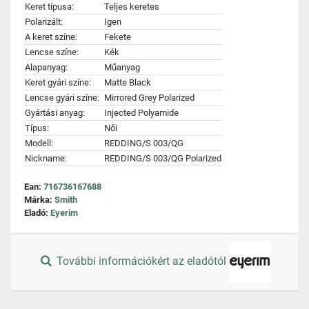
Keret típusa:
Teljes keretes
Polarizált:
Igen
A keret színe:
Fekete
Lencse színe:
Kék
Alapanyag:
Műanyag
Keret gyári színe:
Matte Black
Lencse gyári színe:
Mirrored Grey Polarized
Gyártási anyag:
Injected Polyamide
Típus:
Női
Modell:
REDDING/S 003/QG
Nickname:
REDDING/S 003/QG Polarized
Ean:
716736167688
Márka:
Smith
Eladó:
Eyerim
További információkért az eladótól