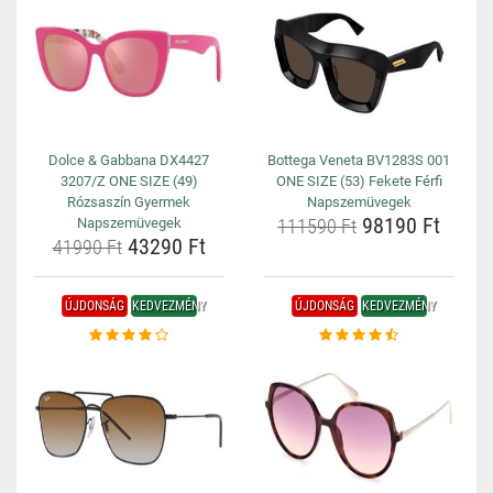
Dolce & Gabbana DX4427
Bottega Veneta BV1283S 001
3207/Z ONE SIZE (49)
ONE SIZE (53) Fekete Férfi
Rózsaszín Gyermek
Napszemüvegek
98190 Ft
Napszemüvegek
111590 Ft
43290 Ft
41990 Ft
ÚJDONSÁG
KEDVEZMÉNY
ÚJDONSÁG
KEDVEZMÉNY