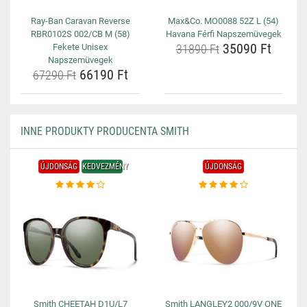
Ray-Ban Caravan Reverse
Max&Co. MO0088 52Z L (54)
RBR0102S 002/CB M (58)
Havana Férfi Napszemüvegek
35090 Ft
Fekete Unisex
31890 Ft
Napszemüvegek
66190 Ft
67290 Ft
INNE PRODUKTY PRODUCENTA SMITH
ÚJDONSÁG
KEDVEZMÉNY
ÚJDONSÁG
Smith CHEETAH D1U/L7
Smith LANGLEY2 000/9V ONE