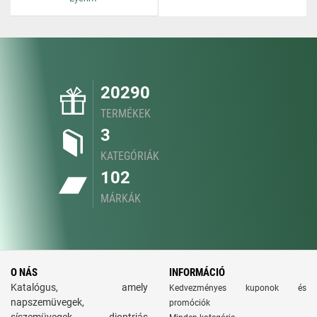
20290
TERMÉKEK
3
KATEGÓRIÁK
102
MÁRKÁK
O NÁS
INFORMÁCIÓ
Katalógus, amely
Kedvezményes kuponok és
napszemüvegek,
promóciók