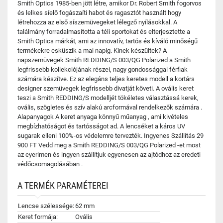
Smith Optics 1985-ben jött létre, amikor Dr. Robert Smith fogorvos
és lelkes síelő fogászaíti habot és ragasztót használt hogy
létrehozza az első síszemüvegeket lélegző nyílásokkal. A
találmány forradalmasította a téli sportokat és elterjesztette a
Smith Optics márkát, ami az innovatív, tartós és kíváló minőségű
termékekre esküszik a mai napig. Kinek készültek? A
napszemüvegek Smith REDDING/S 003/QG Polarized a Smith
legfrissebb kollekciójának részei, nagy gondossággal férfiak
számára készítve. Ez az elegáns teljes keretes modell a kortárs
designer szemüvegek legfrissebb divatját követi. A ovális keret
teszi a Smith REDDING/S modelljét tökéletes választássá kerek,
ovális, szögletes és szív alakú arcformával rendelkezők számára .
Alapanyagok A keret anyaga könnyű műanyag , ami kivételes
megbízhatóságot és tartósságot ad. A lencséket a káros UV
sugarak elleni 100%-os védelemre tervezték. Ingyenes Szállítás 29
900 FT Vedd meg a Smith REDDING/S 003/QG Polarized -et most
az eyerimen és ingyen szállítjuk egyenesen az ajtódhoz az eredeti
védőcsomagolásában .
A TERMÉK PARAMÉTEREI
Lencse szélessége:
62 mm
Keret formája:
Ovális