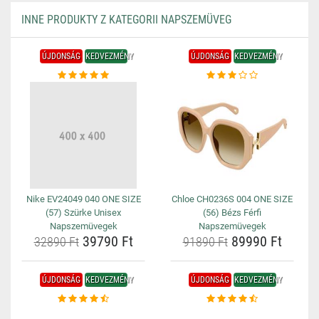
INNE PRODUKTY Z KATEGORII NAPSZEMÜVEG
ÚJDONSÁG
KEDVEZMÉNY
ÚJDONSÁG
KEDVEZMÉNY
Nike EV24049 040 ONE SIZE
Chloe CH0236S 004 ONE SIZE
(57) Szürke Unisex
(56) Bézs Férfi
Napszemüvegek
Napszemüvegek
39790 Ft
89990 Ft
32890 Ft
91890 Ft
ÚJDONSÁG
KEDVEZMÉNY
ÚJDONSÁG
KEDVEZMÉNY