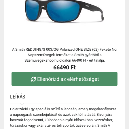
A Smith REDDING/S 003/QG Polarized ONE SIZE (62) Fekete Női
Napszemüvegek terméket a Smith gyártótól a
Szemuvegekshop.hu oldalon 66490 Ft - ért találja.
66490 Ft
Ellenőrizd az elérhetőséget
LEÍRÁS
Polarizáció Egy speciális szűrő a lencsén, amely megakadályozza
a napsugarak szembejutását és azok vakító hatását. Bizonyára
hasznát fogod venni, különösen a nyári időszakban, vezetéskor,
túrázáskor vagy akár vízi- és téli sportok űzése során. Smith A