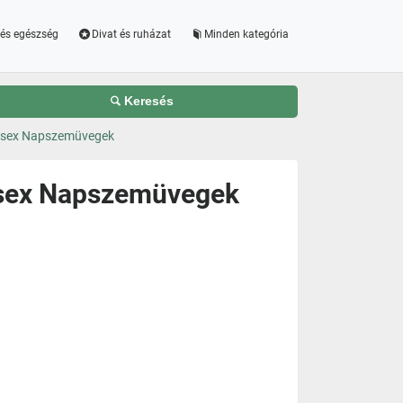
és egészség
Divat és ruházat
Minden kategória
Keresés
isex Napszemüvegek
sex Napszemüvegek