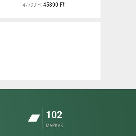
45890 Ft
47790 Ft
102
MÁRKÁK