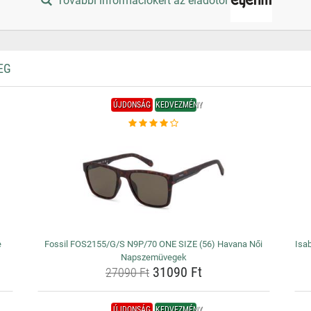
További információkért az eladótól
EG
ÚJDONSÁG
KEDVEZMÉNY
e
Fossil FOS2155/G/S N9P/70 ONE SIZE (56) Havana Női
Isa
Napszemüvegek
31090 Ft
27090 Ft
ÚJDONSÁG
KEDVEZMÉNY