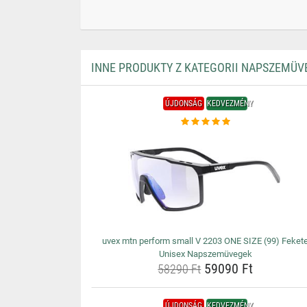
INNE PRODUKTY Z KATEGORII NAPSZEMÜV
ÚJDONSÁG
KEDVEZMÉNY
uvex mtn perform small V 2203 ONE SIZE (99) Feket
Unisex Napszemüvegek
59090 Ft
58290 Ft
ÚJDONSÁG
KEDVEZMÉNY