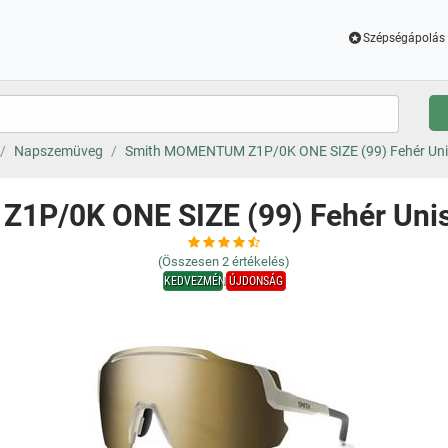
Szépségápolás 
Napszemüveg
Smith MOMENTUM Z1P/0K ONE SIZE (99) Fehér Un
1P/0K ONE SIZE (99) Fehér Uni
(Összesen
2
értékelés)
KEDVEZMÉNY
ÚJDONSÁG