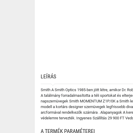
LEÍRÁS
Smith A Smith Optics 1985-ben jött létre, amikor Dr. Ro
A találmány forradalmasította a téli sportokat és elter
napszemüvegek Smith MOMENTUM Z1P/0K a Smith legfris
modell a kortárs designer szemüvegek legfrissebb divat
arcformával rendelkezők számára . Alapanyagok A kere
védelemre tervezték. Ingyenes Szállítás 29 900 FT V
A TERMÉK PARAMÉTEREI