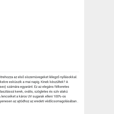
létrehozza az első síszemüvegeket lélegző nyílásokkal.
mékekre esküszik a mai napig. Kinek készültek? A
ex) számára egyaránt. Ez az elegáns félkeretes
asztássá kerek, ovális, szögletes és szív alakú
 lencséket a káros UV sugarak elleni 100%-os
gyenesen az ajtódhoz az eredeti védőcsomagolásában .