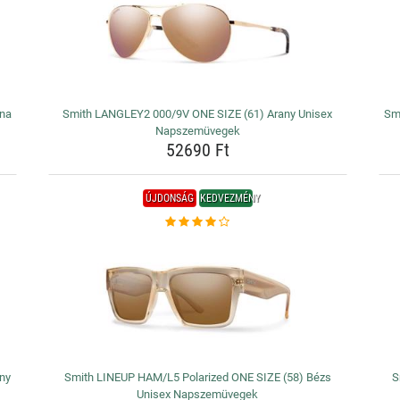
ana
Smith LANGLEY2 000/9V ONE SIZE (61) Arany Unisex
Sm
Napszemüvegek
52690 Ft
ÚJDONSÁG
KEDVEZMÉNY
ny
Smith LINEUP HAM/L5 Polarized ONE SIZE (58) Bézs
S
Unisex Napszemüvegek