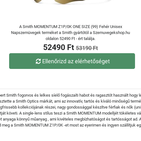
A Smith MOMENTUM Z1P/0K ONE SIZE (99) Fehér Unisex
Napszemüvegek terméket a Smith gyártótól a Szemuvegekshop.hu
oldalon 52490 Ft - ért találja.
52490 Ft
53190 Ft
Ellenőrizd az elérhetőséget
bert Smith fogorvos és lelkes síelő fogászaíti habot és ragasztót használt hogy 
jesztette a Smith Optics márkát, ami az innovatív, tartós és kíváló minőségű ter
sebb kollekciójának részei, nagy gondossággal készítve férfiak és nők (unis
ját követi. A single-lens stílus teszi a Smith MOMENTUM modelljét tökéletes vál
t anyaga könnyű műanyag , ami kivételes megbízhatóságot és tartósságot ad. A
edd meg a Smith MOMENTUM Z1P/0K -et most az eyerimen és ingyen szállítjuk e