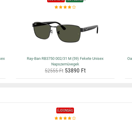
sex
Ray-Ban RB3750 002/31 M (59) Fekete Unisex
Oa
Napszemüvegek
53890 Ft
52555 Ft
ÚJDONSÁG