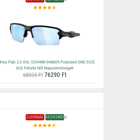
kley Flak 2.0 XXL OO9488 948805 Polarized ONE SIZE
(63) Fekete Női Napszemüvegek
76290 Ft
68035 Ft
ÚJDONSÁG
KEDVEZMÉNY