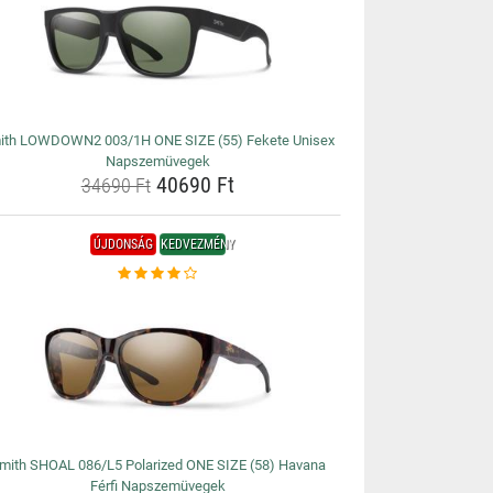
ith LOWDOWN2 003/1H ONE SIZE (55) Fekete Unisex
Napszemüvegek
40690 Ft
34690 Ft
ÚJDONSÁG
KEDVEZMÉNY
mith SHOAL 086/L5 Polarized ONE SIZE (58) Havana
Férfi Napszemüvegek