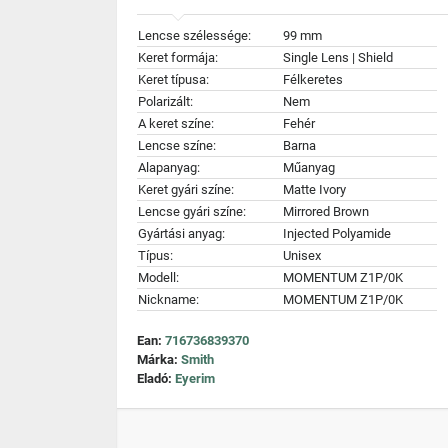
Lencse szélessége:
99 mm
Keret formája:
Single Lens | Shield
Keret típusa:
Félkeretes
Polarizált:
Nem
A keret színe:
Fehér
Lencse színe:
Barna
Alapanyag:
Műanyag
Keret gyári színe:
Matte Ivory
Lencse gyári színe:
Mirrored Brown
Gyártási anyag:
Injected Polyamide
Típus:
Unisex
Modell:
MOMENTUM Z1P/0K
Nickname:
MOMENTUM Z1P/0K
Ean:
716736839370
Márka:
Smith
Eladó:
Eyerim