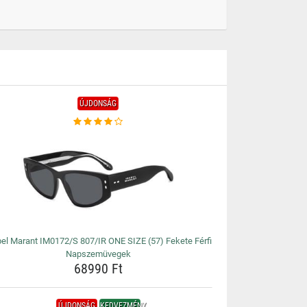
ÚJDONSÁG
bel Marant IM0172/S 807/IR ONE SIZE (57) Fekete Férfi
Napszemüvegek
68990 Ft
ÚJDONSÁG
KEDVEZMÉNY