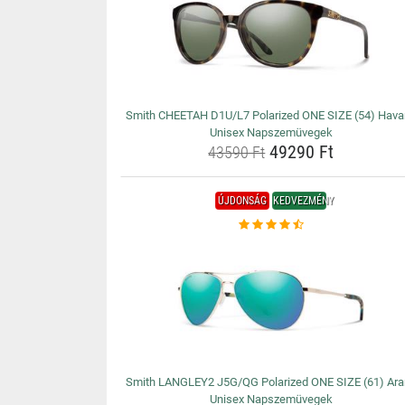
Smith CHEETAH D1U/L7 Polarized ONE SIZE (54) Hav
Unisex Napszemüvegek
49290 Ft
43590 Ft
ÚJDONSÁG
KEDVEZMÉNY
Smith LANGLEY2 J5G/QG Polarized ONE SIZE (61) Ara
Unisex Napszemüvegek