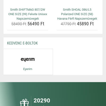
Smith SHIFTMAG 807/2W
Smith SHOAL 086/L5
ONE SIZE (99) Fekete Unisex
Polarized ONE SIZE (58)
Napszemüvegek
Havana Férfi Napszemüvegek
56490 Ft
45890 Ft
58490 Ft
47790 Ft
KEDVENC E-BOLTOK
Eyerim
20290