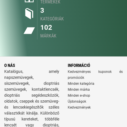
TERMÉKEK
3
KATEGÓRIÁK
102
MÁRKÁK
O NÁS
INFORMÁCIÓ
Katalógus, amely
Kedvezményes kuponok és
napszemüvegek,
promóciók
síszemüvegek, dioptriás
Minden kategória
szemüvegek, kontaktlencsék,
Minden márka
dioptriás segédeszközök,
Minden e-shop
oldatok, cseppek és szemüveg-
Újdonságok
és lencsekiegészítők széles
Kedvezmények
választékát kínálja. Különböző
típusú kereteket, többféle
lencsét vagy dioptriás,