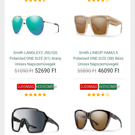
Smith LANGLEY2 J5G/QG
Smith LINEUP HAM/L5
Polarized ONE SIZE (61) Arany
Polarized ONE SIZE (58) Bézs
Unisex Napszemüvegek
Unisex Napszemüvegek
52690 Ft
46090 Ft
51090 Ft
55890 Ft
ÚJDONSÁG
KEDVEZMÉNY
ÚJDONSÁG
KEDVEZMÉNY