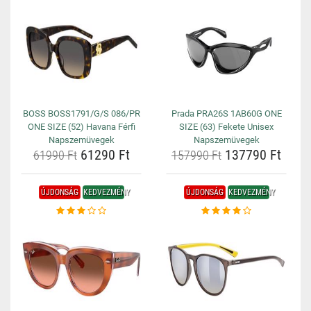
BOSS BOSS1791/G/S 086/PR
Prada PRA26S 1AB60G ONE
ONE SIZE (52) Havana Férfi
SIZE (63) Fekete Unisex
Napszemüvegek
Napszemüvegek
61290 Ft
137790 Ft
61990 Ft
157990 Ft
ÚJDONSÁG
KEDVEZMÉNY
ÚJDONSÁG
KEDVEZMÉNY