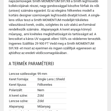
napszemüvegek Smith MOMENTUM SIF/X8 a Smith legfrissebb
kollekciójának részei, nagy gondossággal készítve férfiak és nők
(unisex) számára egyaránt. Ez az elegáns félkeretes modell a
kortárs designer szemüvegek legfrissebb divatját követi. A single-
lens stílus teszi a Smith MOMENTUM modelljét tökéletes
választássá kerek, ovális, szögletes és szív alakú arcformával
rendelkezők számára . Alapanyagok A keret anyaga könnyű
műanyag , ami kivételes megbízhatóságot és tartósságot ad. A
lencséket a káros UV sugarak elleni 100%-os védelemre tervezték.
Ingyenes Szállítás 29 900 FT Vedd meg a Smith MOMENTUM
SIF/X8 -et most az eyerimen és ingyen szállítjuk egyenesen az
ajtódhoz az eredeti védőcsomagolásában .
A TERMÉK PARAMÉTEREI
Lencse szélessége:
99 mm
Keret formája:
Single Lens | Shield
Keret típusa:
Félkeretes
Polarizált:
Nem
A keret színe:
Zöld
Lencse színe:
Zöld
Alapanyag:
Műanyag