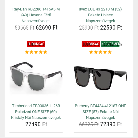
Ray-Ban RB2286 1415A5 M
uvex LGL 43 2210 M (52)
(49) Havana Férfi
Fekete Unisex
Napszemüvegek
Napszemüvegek
62690 Ft
22590 Ft
59665 Ft
25990 Ft
ÚJDONSÁG
ÚJDONSÁG
KEDVEZMÉNY
Timberland TB00036-H 26R
Burberry BE4434 412187 ONE
Polarized ONE SIZE (60)
SIZE (57) Fekete Női
Kristály Női Napszemüvegek
Napszemüvegek
27490 Ft
72390 Ft
66325 Ft