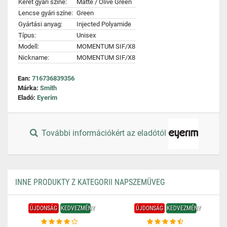
Keret gyári színe:
Matte / Olive Green
Lencse gyári színe:
Green
Gyártási anyag:
Injected Polyamide
Típus:
Unisex
Modell:
MOMENTUM SIF/X8
Nickname:
MOMENTUM SIF/X8
Ean:
716736839356
Márka:
Smith
Eladó:
Eyerim
További információkért az eladótól
INNE PRODUKTY Z KATEGORII NAPSZEMÜVEG
ÚJDONSÁG
KEDVEZMÉNY
ÚJDONSÁG
KEDVEZMÉNY