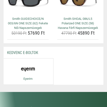
Smith GUIDECHOICE/N
Smith SHOAL 086/L5
003/6N ONE SIZE (62) Fekete
Polarized ONE SIZE (58)
Női Napszemüvegek
Havana Férfi Napszemüvegek
57690 Ft
45890 Ft
50190 Ft
47790 Ft
KEDVENC E-BOLTOK
Eyerim