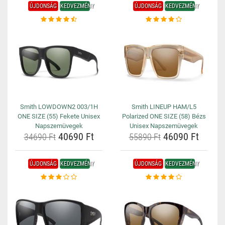
ÚJDONSÁG
KEDVEZMÉNY
ÚJDONSÁG
KEDVEZMÉNY
Smith LOWDOWN2 003/1H
Smith LINEUP HAM/L5
ONE SIZE (55) Fekete Unisex
Polarized ONE SIZE (58) Bézs
Napszemüvegek
Unisex Napszemüvegek
40690 Ft
46090 Ft
34690 Ft
55890 Ft
ÚJDONSÁG
KEDVEZMÉNY
ÚJDONSÁG
KEDVEZMÉNY