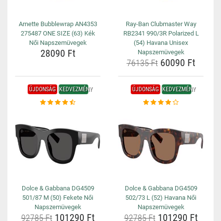
Arnette Bubblewrap AN4353
Ray-Ban Clubmaster Way
275487 ONE SIZE (63) Kék
RB2341 990/3R Polarized L
Női Napszemüvegek
(54) Havana Unisex
28090 Ft
Napszemüvegek
60090 Ft
76135 Ft
ÚJDONSÁG
KEDVEZMÉNY
ÚJDONSÁG
KEDVEZMÉNY
Dolce & Gabbana DG4509
Dolce & Gabbana DG4509
501/87 M (50) Fekete Női
502/73 L (52) Havana Női
Napszemüvegek
Napszemüvegek
101290 Ft
101290 Ft
92785 Ft
92785 Ft