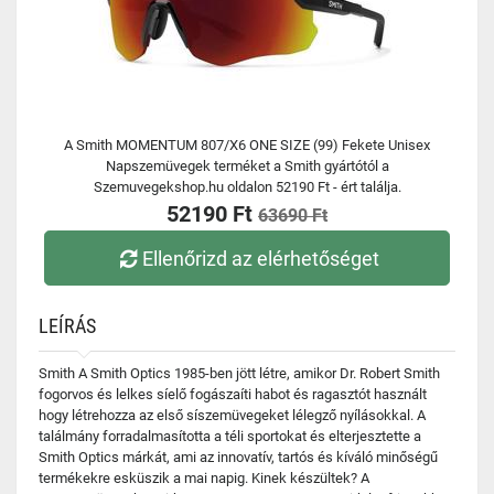
A Smith MOMENTUM 807/X6 ONE SIZE (99) Fekete Unisex
Napszemüvegek terméket a Smith gyártótól a
Szemuvegekshop.hu oldalon 52190 Ft - ért találja.
52190 Ft
63690 Ft
Ellenőrizd az elérhetőséget
LEÍRÁS
Smith A Smith Optics 1985-ben jött létre, amikor Dr. Robert Smith
fogorvos és lelkes síelő fogászaíti habot és ragasztót használt
hogy létrehozza az első síszemüvegeket lélegző nyílásokkal. A
találmány forradalmasította a téli sportokat és elterjesztette a
Smith Optics márkát, ami az innovatív, tartós és kíváló minőségű
termékekre esküszik a mai napig. Kinek készültek? A