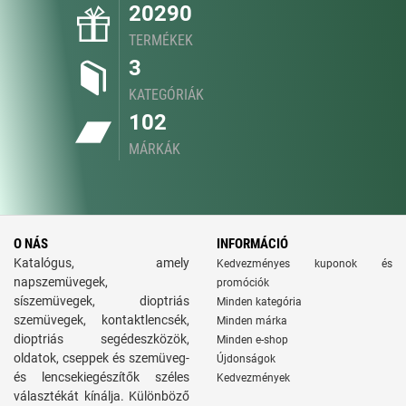
20290
TERMÉKEK
3
KATEGÓRIÁK
102
MÁRKÁK
O NÁS
INFORMÁCIÓ
Katalógus, amely
Kedvezményes kuponok és
napszemüvegek,
promóciók
síszemüvegek, dioptriás
Minden kategória
szemüvegek, kontaktlencsék,
Minden márka
dioptriás segédeszközök,
Minden e-shop
oldatok, cseppek és szemüveg-
Újdonságok
és lencsekiegészítők széles
Kedvezmények
választékát kínálja. Különböző