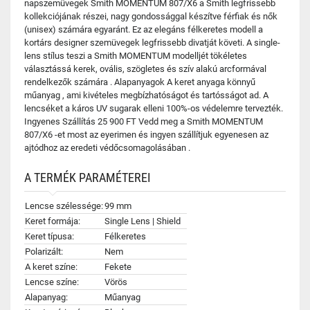
napszemüvegek Smith MOMENTUM 807/X6 a Smith legfrissebb
kollekciójának részei, nagy gondossággal készítve férfiak és nők
(unisex) számára egyaránt. Ez az elegáns félkeretes modell a
kortárs designer szemüvegek legfrissebb divatját követi. A single-
lens stílus teszi a Smith MOMENTUM modelljét tökéletes
választássá kerek, ovális, szögletes és szív alakú arcformával
rendelkezők számára . Alapanyagok A keret anyaga könnyű
műanyag , ami kivételes megbízhatóságot és tartósságot ad. A
lencséket a káros UV sugarak elleni 100%-os védelemre tervezték.
Ingyenes Szállítás 25 900 FT Vedd meg a Smith MOMENTUM
807/X6 -et most az eyerimen és ingyen szállítjuk egyenesen az
ajtódhoz az eredeti védőcsomagolásában .
A TERMÉK PARAMÉTEREI
Lencse szélessége:
99 mm
Keret formája:
Single Lens | Shield
Keret típusa:
Félkeretes
Polarizált:
Nem
A keret színe:
Fekete
Lencse színe:
Vörös
Alapanyag:
Műanyag