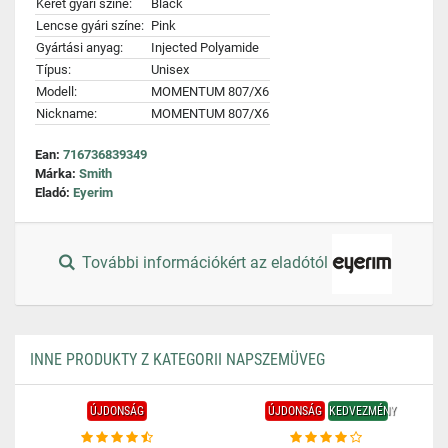
Keret gyári színe:
Black
Lencse gyári színe:
Pink
Gyártási anyag:
Injected Polyamide
Típus:
Unisex
Modell:
MOMENTUM 807/X6
Nickname:
MOMENTUM 807/X6
Ean:
716736839349
Márka:
Smith
Eladó:
Eyerim
További információkért az eladótól
INNE PRODUKTY Z KATEGORII NAPSZEMÜVEG
ÚJDONSÁG
ÚJDONSÁG
KEDVEZMÉNY