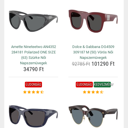
Arnette Nineteetwo AN4352
Dolce & Gabbana DG4509
284181 Polarized ONE SIZE
309187 M (50) Vörös Női
(63) Szürke Női
Napszemüvegek
101290 Ft
Napszemüvegek
92785 Ft
34790 Ft
ÚJDONSÁG
ÚJDONSÁG
KEDVEZMÉNY