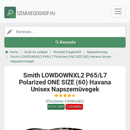
SZEMUVEGEKSHOP.HU
Keresés
Home
Divat és ruházat
Ruházat kiegészítő
Napszemüveg
Smith LOWDOWNXL2 P65/L7 Polarized ONE SIZE (60) Havana Unisex
Napszemüvegek
Smith LOWDOWNXL2 P65/L7
Polarized ONE SIZE (60) Havana
Unisex Napszemüvegek
(Összesen
5
értékelés)
KEDVEZMÉNY
ÚJDONSÁG