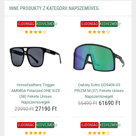
INNE PRODUKTY Z KATEGORII NAPSZEMÜVEG
ÚJDONSÁG
KEDVEZMÉNY
ÚJDONSÁG
KEDVEZMÉNY
Horsefeathers Trigger
Oakley Sutro OO9406-03
AM080A Polarized ONE SIZE
PRIZM M (37) Fekete Unisex
(58) Fekete Unisex
Napszemüvegek
61690 Ft
Napszemüvegek
55490 Ft
27190 Ft
23990 Ft
ÚJDONSÁG
KEDVEZMÉNY
ÚJDONSÁG
KEDVEZMÉNY