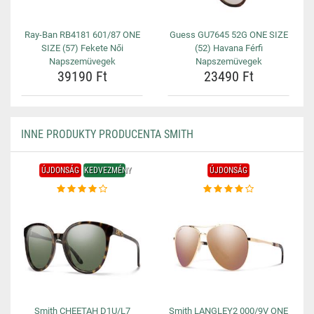
Ray-Ban RB4181 601/87 ONE
Guess GU7645 52G ONE SIZE
SIZE (57) Fekete Női
(52) Havana Férfi
Napszemüvegek
Napszemüvegek
39190 Ft
23490 Ft
INNE PRODUKTY PRODUCENTA SMITH
ÚJDONSÁG
KEDVEZMÉNY
ÚJDONSÁG
Smith CHEETAH D1U/L7
Smith LANGLEY2 000/9V ONE