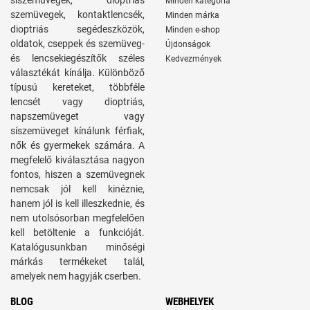
síszemüvegek, dioptriás
Minden kategória
szemüvegek, kontaktlencsék,
Minden márka
dioptriás segédeszközök,
Minden e-shop
oldatok, cseppek és szemüveg-
Újdonságok
és lencsekiegészítők széles
Kedvezmények
választékát kínálja. Különböző
típusú kereteket, többféle
lencsét vagy dioptriás,
napszemüveget vagy
síszemüveget kínálunk férfiak,
nők és gyermekek számára. A
megfelelő kiválasztása nagyon
fontos, hiszen a szemüvegnek
nemcsak jól kell kinéznie,
hanem jól is kell illeszkednie, és
nem utolsósorban megfelelően
kell betöltenie a funkcióját.
Katalógusunkban minőségi
márkás termékeket talál,
amelyek nem hagyják cserben.
BLOG
WEBHELYEK