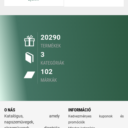
20290
TERMÉKEK
3
KATEGÓRIÁK
102
MÁRKÁK
O NÁS
INFORMÁCIÓ
Katalógus, amely
Kedvezményes kuponok és
napszemüvegek,
promóciók