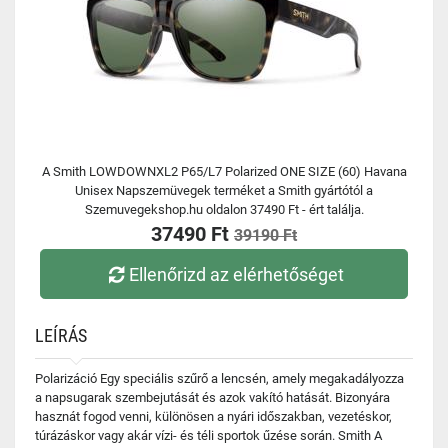
A Smith LOWDOWNXL2 P65/L7 Polarized ONE SIZE (60) Havana
Unisex Napszemüvegek terméket a Smith gyártótól a
Szemuvegekshop.hu oldalon 37490 Ft - ért találja.
37490 Ft
39190 Ft
Ellenőrizd az elérhetőséget
LEÍRÁS
Polarizáció Egy speciális szűrő a lencsén, amely megakadályozza
a napsugarak szembejutását és azok vakító hatását. Bizonyára
hasznát fogod venni, különösen a nyári időszakban, vezetéskor,
túrázáskor vagy akár vízi- és téli sportok űzése során. Smith A