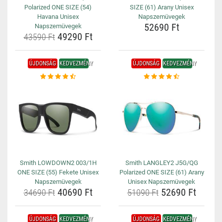
Polarized ONE SIZE (54)
SIZE (61) Arany Unisex
Havana Unisex
Napszemüvegek
52690 Ft
Napszemüvegek
49290 Ft
43590 Ft
ÚJDONSÁG
KEDVEZMÉNY
ÚJDONSÁG
KEDVEZMÉNY
Smith LOWDOWN2 003/1H
Smith LANGLEY2 J5G/QG
ONE SIZE (55) Fekete Unisex
Polarized ONE SIZE (61) Arany
Napszemüvegek
Unisex Napszemüvegek
40690 Ft
52690 Ft
34690 Ft
51090 Ft
ÚJDONSÁG
KEDVEZMÉNY
ÚJDONSÁG
KEDVEZMÉNY