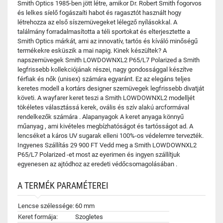
Smith Optics 1985-ben jött létre, amikor Dr. Robert Smith fogorvos
és lelkes síelő fogászaíti habot és ragasztót használt hogy
létrehozza az első síszemüvegeket lélegző nyílásokkal. A
találmány forradalmasította a téli sportokat és elterjesztette a
Smith Optics márkát, ami az innovatív, tartós és kíváló minőségű
termékekre esküszik a mai napig. Kinek készültek? A
napszemüvegek Smith LOWDOWNXL2 P65/L7 Polarized a Smith
legfrissebb kollekciójának részei, nagy gondossággal készítve
férfiak és nők (unisex) számára egyaránt. Ez az elegáns teljes
keretes modell a kortárs designer szemüvegek legfrissebb divatját
követi. A wayfarer keret teszi a Smith LOWDOWNXL2 modelljét
tökéletes választássá kerek, ovális és szív alakú arcformával
rendelkezők számára . Alapanyagok A keret anyaga könnyű
műanyag , ami kivételes megbízhatóságot és tartósságot ad. A
lencséket a káros UV sugarak elleni 100%-os védelemre tervezték.
Ingyenes Szállítás 29 900 FT Vedd meg a Smith LOWDOWNXL2
P65/L7 Polarized -et most az eyerimen és ingyen szállítjuk
egyenesen az ajtódhoz az eredeti védőcsomagolásában .
A TERMÉK PARAMÉTEREI
Lencse szélessége:
60 mm
Keret formája:
Szogletes