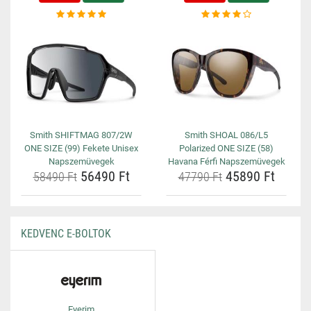
Smith SHIFTMAG 807/2W
Smith SHOAL 086/L5
ONE SIZE (99) Fekete Unisex
Polarized ONE SIZE (58)
Napszemüvegek
Havana Férfi Napszemüvegek
56490 Ft
45890 Ft
58490 Ft
47790 Ft
KEDVENC E-BOLTOK
Eyerim