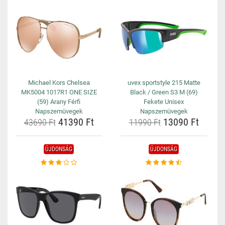
Michael Kors Chelsea
uvex sportstyle 215 Matte
MK5004 1017R1 ONE SIZE
Black / Green S3 M (69)
(59) Arany Férfi
Fekete Unisex
Napszemüvegek
Napszemüvegek
41390 Ft
13090 Ft
43690 Ft
11990 Ft
ÚJDONSÁG
ÚJDONSÁG