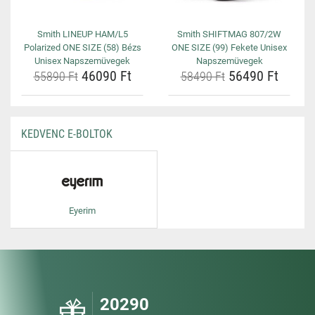
Smith LINEUP HAM/L5
Smith SHIFTMAG 807/2W
Polarized ONE SIZE (58) Bézs
ONE SIZE (99) Fekete Unisex
Unisex Napszemüvegek
Napszemüvegek
46090 Ft
56490 Ft
55890 Ft
58490 Ft
KEDVENC E-BOLTOK
Eyerim
20290