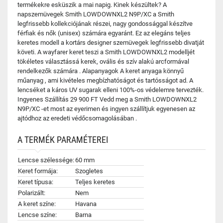
termékekre esküszik a mai napig. Kinek készültek? A
napszemüvegek Smith LOWDOWNXL2 N9P/XC a Smith
legfrissebb kollekciójának részei, nagy gondossággal készítve
férfiak és nők (unisex) számára egyaránt. Ez az elegáns teljes
keretes modell a kortárs designer szemüvegek legfrissebb divatját
követi. A wayfarer keret teszi a Smith LOWDOWNXL2 modelljét
tökéletes választássá kerek, ovális és szív alakú arcformával
rendelkezők számára . Alapanyagok A keret anyaga könnyű
műanyag , ami kivételes megbízhatóságot és tartósságot ad. A
lencséket a káros UV sugarak elleni 100%-os védelemre tervezték.
Ingyenes Szállítás 29 900 FT Vedd meg a Smith LOWDOWNXL2
N9P/XC -et most az eyerimen és ingyen szállítjuk egyenesen az
ajtódhoz az eredeti védőcsomagolásában .
A TERMÉK PARAMÉTEREI
Lencse szélessége:
60 mm
Keret formája:
Szogletes
Keret típusa:
Teljes keretes
Polarizált:
Nem
A keret színe:
Havana
Lencse színe:
Barna