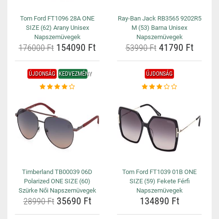
Tom Ford FT1096 28A ONE
Ray-Ban Jack RB3565 9202R5
SIZE (62) Arany Unisex
M (53) Barna Unisex
Napszemüvegek
Napszemüvegek
154090 Ft
41790 Ft
176000 Ft
53990 Ft
ÚJDONSÁG
KEDVEZMÉNY
ÚJDONSÁG
Timberland TB00039 06D
Tom Ford FT1039 01B ONE
Polarized ONE SIZE (60)
SIZE (59) Fekete Férfi
Szürke Női Napszemüvegek
Napszemüvegek
35690 Ft
134890 Ft
28990 Ft