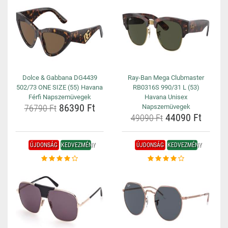
Dolce & Gabbana DG4439
Ray-Ban Mega Clubmaster
502/73 ONE SIZE (55) Havana
RB0316S 990/31 L (53)
Férfi Napszemüvegek
Havana Unisex
86390 Ft
76790 Ft
Napszemüvegek
44090 Ft
49090 Ft
ÚJDONSÁG
KEDVEZMÉNY
ÚJDONSÁG
KEDVEZMÉNY