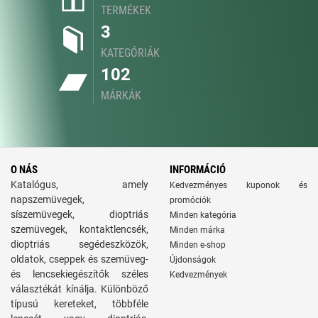
TERMÉKEK
3
KATEGÓRIÁK
102
MÁRKÁK
O NÁS
INFORMÁCIÓ
Katalógus, amely
Kedvezményes kuponok és
napszemüvegek,
promóciók
síszemüvegek, dioptriás
Minden kategória
szemüvegek, kontaktlencsék,
Minden márka
dioptriás segédeszközök,
Minden e-shop
oldatok, cseppek és szemüveg-
Újdonságok
és lencsekiegészítők széles
Kedvezmények
választékát kínálja. Különböző
típusú kereteket, többféle