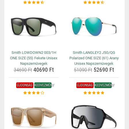
Smith LOWDOWN2 003/1H
Smith LANGLEY2 J5G/QG
ONE SIZE (55) Fekete Unisex
Polarized ONE SIZE (61) Arany
Napszemüvegek
Unisex Napszemüvegek
40690 Ft
52690 Ft
34690 Ft
51090 Ft
ÚJDONSÁG
KEDVEZMÉNY
ÚJDONSÁG
KEDVEZMÉNY