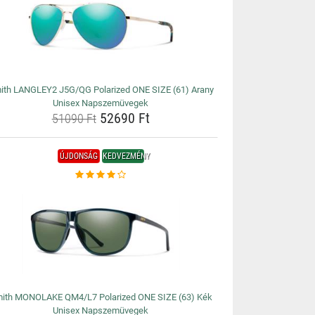
ith LANGLEY2 J5G/QG Polarized ONE SIZE (61) Arany
Unisex Napszemüvegek
52690 Ft
51090 Ft
ÚJDONSÁG
KEDVEZMÉNY
ith MONOLAKE QM4/L7 Polarized ONE SIZE (63) Kék
Unisex Napszemüvegek