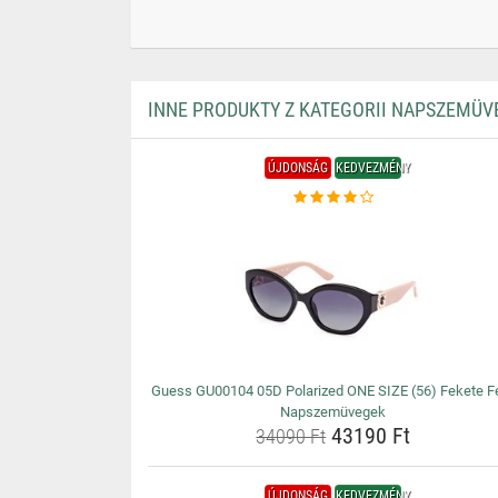
INNE PRODUKTY Z KATEGORII NAPSZEMÜV
ÚJDONSÁG
KEDVEZMÉNY
Guess GU00104 05D Polarized ONE SIZE (56) Fekete Fé
Napszemüvegek
43190 Ft
34090 Ft
ÚJDONSÁG
KEDVEZMÉNY