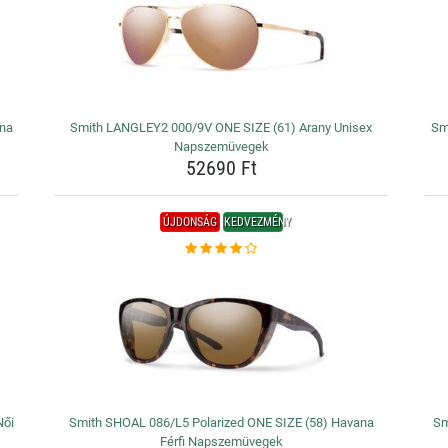
ana
Smith LANGLEY2 000/9V ONE SIZE (61) Arany Unisex
Sm
Napszemüvegek
52690 Ft
ÚJDONSÁG
KEDVEZMÉNY
Női
Smith SHOAL 086/L5 Polarized ONE SIZE (58) Havana
Sm
Férfi Napszemüvegek