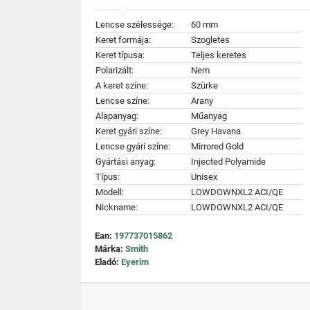
Lencse szélessége:
60 mm
Keret formája:
Szogletes
Keret típusa:
Teljes keretes
Polarizált:
Nem
A keret színe:
Szürke
Lencse színe:
Arany
Alapanyag:
Műanyag
Keret gyári színe:
Grey Havana
Lencse gyári színe:
Mirrored Gold
Gyártási anyag:
Injected Polyamide
Típus:
Unisex
Modell:
LOWDOWNXL2 ACI/QE
Nickname:
LOWDOWNXL2 ACI/QE
Ean:
197737015862
Márka:
Smith
Eladó:
Eyerim