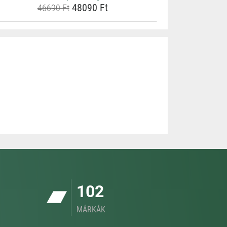
48090 Ft
46690 Ft
102
MÁRKÁK