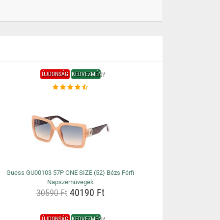
ÚJDONSÁG
KEDVEZMÉNY
Guess GU00103 57P ONE SIZE (52) Bézs Férfi
Napszemüvegek
40190 Ft
30590 Ft
ÚJDONSÁG
KEDVEZMÉNY