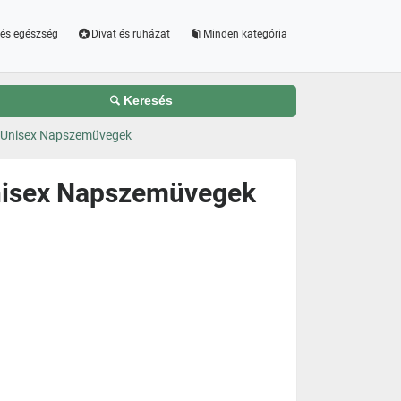
és egészség
Divat és ruházat
Minden kategória
Keresés
 Unisex Napszemüvegek
nisex Napszemüvegek