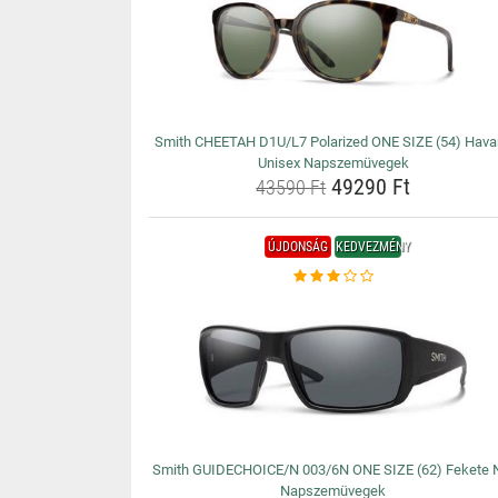
Smith CHEETAH D1U/L7 Polarized ONE SIZE (54) Hav
Unisex Napszemüvegek
49290 Ft
43590 Ft
ÚJDONSÁG
KEDVEZMÉNY
Smith GUIDECHOICE/N 003/6N ONE SIZE (62) Fekete 
Napszemüvegek