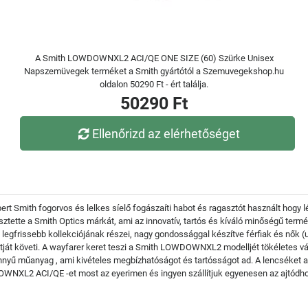
A Smith LOWDOWNXL2 ACI/QE ONE SIZE (60) Szürke Unisex
Napszemüvegek terméket a Smith gyártótól a Szemuvegekshop.hu
oldalon 50290 Ft - ért találja.
50290 Ft
Ellenőrizd az elérhetőséget
bert Smith fogorvos és lelkes síelő fogászaíti habot és ragasztót használt hogy 
jesztette a Smith Optics márkát, ami az innovatív, tartós és kíváló minőségű ter
ssebb kollekciójának részei, nagy gondossággal készítve férfiak és nők (uni
tját követi. A wayfarer keret teszi a Smith LOWDOWNXL2 modelljét tökéletes vál
nyű műanyag , ami kivételes megbízhatóságot és tartósságot ad. A lencséket a
WNXL2 ACI/QE -et most az eyerimen és ingyen szállítjuk egyenesen az ajtódh