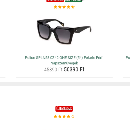
Police SPLN58 0Z42 ONE SIZE (54) Fekete Férfi
Po
Napszemüvegek
50390 Ft
45390 Ft
ÚJDONSÁG