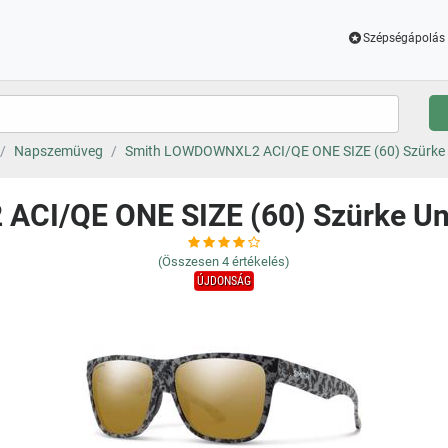
Szépségápolás 
Napszemüveg
Smith LOWDOWNXL2 ACI/QE ONE SIZE (60) Szürke
CI/QE ONE SIZE (60) Szürke U
(Összesen
4
értékelés)
ÚJDONSÁG