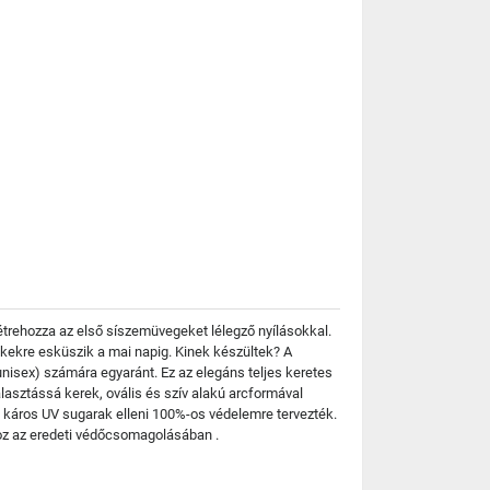
létrehozza az első síszemüvegeket lélegző nyílásokkal.
mékekre esküszik a mai napig. Kinek készültek? A
sex) számára egyaránt. Ez az elegáns teljes keretes
asztássá kerek, ovális és szív alakú arcformával
 káros UV sugarak elleni 100%-os védelemre tervezték.
oz az eredeti védőcsomagolásában .