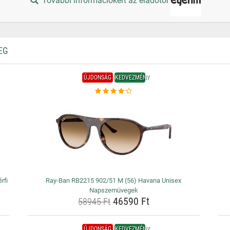
További információkért az eladótól
EG
ÚJDONSÁG
KEDVEZMÉNY
rfi
Ray-Ban RB2215 902/51 M (56) Havana Unisex
Napszemüvegek
46590 Ft
58945 Ft
ÚJDONSÁG
KEDVEZMÉNY