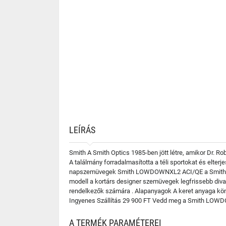
LEÍRÁS
Smith A Smith Optics 1985-ben jött létre, amikor Dr. Ro
A találmány forradalmasította a téli sportokat és elter
napszemüvegek Smith LOWDOWNXL2 ACI/QE a Smith legfri
modell a kortárs designer szemüvegek legfrissebb diva
rendelkezők számára . Alapanyagok A keret anyaga kön
Ingyenes Szállítás 29 900 FT Vedd meg a Smith LOWDO
A TERMÉK PARAMÉTEREI