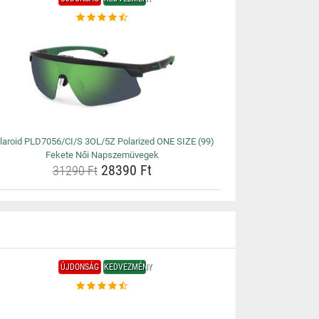
laroid PLD7056/CI/S 3OL/5Z Polarized ONE SIZE (99)
Fekete Női Napszemüvegek
28390 Ft
31290 Ft
ÚJDONSÁG
KEDVEZMÉNY