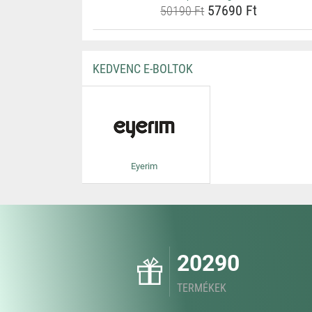
57690 Ft
50190 Ft
KEDVENC E-BOLTOK
Eyerim
20290
TERMÉKEK