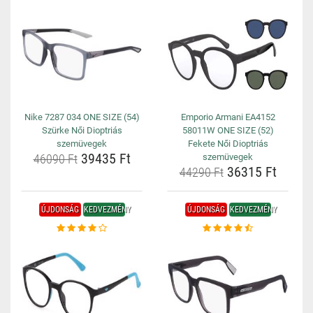
Nike 7287 034 ONE SIZE (54)
Emporio Armani EA4152
Szürke Női Dioptriás
58011W ONE SIZE (52)
szemüvegek
Fekete Női Dioptriás
39435 Ft
46090 Ft
szemüvegek
36315 Ft
44290 Ft
ÚJDONSÁG
KEDVEZMÉNY
ÚJDONSÁG
KEDVEZMÉNY