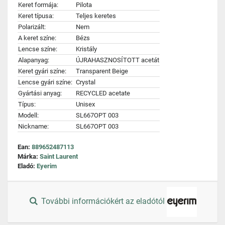
Keret formája:
Pilota
Keret típusa:
Teljes keretes
Polarizált:
Nem
A keret színe:
Bézs
Lencse színe:
Kristály
Alapanyag:
ÚJRAHASZNOSÍTOTT acetát
Keret gyári színe:
Transparent Beige
Lencse gyári színe:
Crystal
Gyártási anyag:
RECYCLED acetate
Típus:
Unisex
Modell:
SL667OPT 003
Nickname:
SL667OPT 003
Ean:
889652487113
Márka:
Saint Laurent
Eladó:
Eyerim
További információkért az eladótól