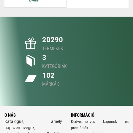
Eyerim
20290
TERMÉKEK
3
KATEGÓRIÁK
102
MÁRKÁK
O NÁS
INFORMÁCIÓ
Katalógus, amely
Kedvezményes kuponok és
napszemüvegek,
promóciók