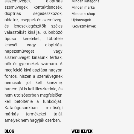
síszemüvegek, dioptriás
Minden kategória
szemüvegek, kontaktlencsék,
Minden márka
dioptriás segédeszközök,
Minden e-shop
oldatok, cseppek és szemüveg-
Újdonságok
és lencsekiegészítők széles
Kedvezmények
választékát kínálja. Különböző
típusú kereteket, többféle
lencsét vagy dioptriás,
napszemüveget vagy
síszemüveget kínálunk férfiak,
nők és gyermekek számára. A
megfelelő kiválasztása nagyon
fontos, hiszen a szemüvegnek
nemcsak jól kell kinéznie,
hanem jól is kell illeszkednie, és
nem utolsósorban megfelelően
kell betöltenie a funkcióját.
Katalógusunkban minőségi
márkás termékeket talál,
amelyek nem hagyják cserben.
BLOG
WEBHELYEK