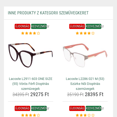
INNE PRODUKTY Z KATEGORII SZEMÜVEGKERET
ÚJDONSÁG
KEDVEZMÉNY
ÚJDONSÁG
KEDVEZMÉNY
Lacoste L2911 603 ONE SIZE
Lacoste L2286 021 M (53)
(55) Vörös Férfi Dioptriás
Szürke Női Dioptriás
szemüvegek
szemüvegek
29275 Ft
28395 Ft
34395 Ft
35190 Ft
ÚJDONSÁG
KEDVEZMÉNY
ÚJDONSÁG
KEDVEZMÉNY