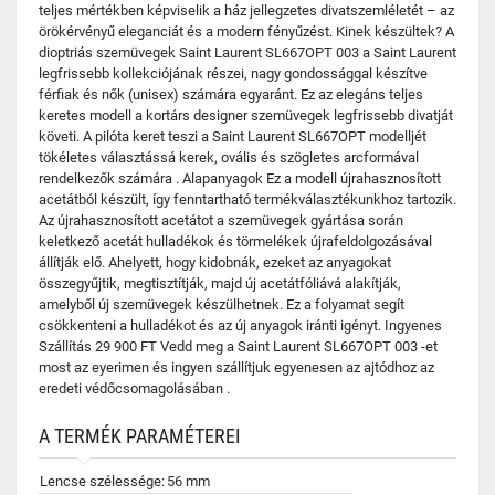
teljes mértékben képviselik a ház jellegzetes divatszemléletét – az
örökérvényű eleganciát és a modern fényűzést. Kinek készültek? A
dioptriás szemüvegek Saint Laurent SL667OPT 003 a Saint Laurent
legfrissebb kollekciójának részei, nagy gondossággal készítve
férfiak és nők (unisex) számára egyaránt. Ez az elegáns teljes
keretes modell a kortárs designer szemüvegek legfrissebb divatját
követi. A pilóta keret teszi a Saint Laurent SL667OPT modelljét
tökéletes választássá kerek, ovális és szögletes arcformával
rendelkezők számára . Alapanyagok Ez a modell újrahasznosított
acetátból készült, így fenntartható termékválasztékunkhoz tartozik.
Az újrahasznosított acetátot a szemüvegek gyártása során
keletkező acetát hulladékok és törmelékek újrafeldolgozásával
állítják elő. Ahelyett, hogy kidobnák, ezeket az anyagokat
összegyűjtik, megtisztítják, majd új acetátfóliává alakítják,
amelyből új szemüvegek készülhetnek. Ez a folyamat segít
csökkenteni a hulladékot és az új anyagok iránti igényt. Ingyenes
Szállítás 29 900 FT Vedd meg a Saint Laurent SL667OPT 003 -et
most az eyerimen és ingyen szállítjuk egyenesen az ajtódhoz az
eredeti védőcsomagolásában .
A TERMÉK PARAMÉTEREI
Lencse szélessége:
56 mm