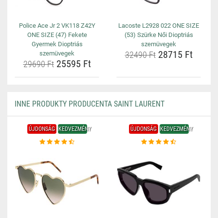
Police Ace Jr 2 VK118 Z42Y
Lacoste L2928 022 ONE SIZE
ONE SIZE (47) Fekete
(53) Szürke Női Dioptriás
Gyermek Dioptriás
szemüvegek
28715 Ft
szemüvegek
32490 Ft
25595 Ft
29690 Ft
INNE PRODUKTY PRODUCENTA SAINT LAURENT
ÚJDONSÁG
KEDVEZMÉNY
ÚJDONSÁG
KEDVEZMÉNY