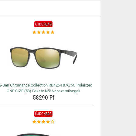
ÚJDONSÁG
y-Ban Chromance Collection RB4264 876/6O Polarized
ONE SIZE (58) Fekete Női Napszemüvegek
58290 Ft
ÚJDONSÁG