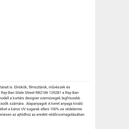
rait is. Elnökök, filmsztárok, művészek és
k Ray-Ban State Street RB2186 1292B1 a Ray-Ban
 modell a kortárs designer szemüvegek legfrissebb
elkezők számára . Alapanyagok A keret anyaga kiváló
séket a káros UV sugarak elleni 100%-os védelemre
gyenesen az ajtódhoz az eredeti védőcsomagolásában .