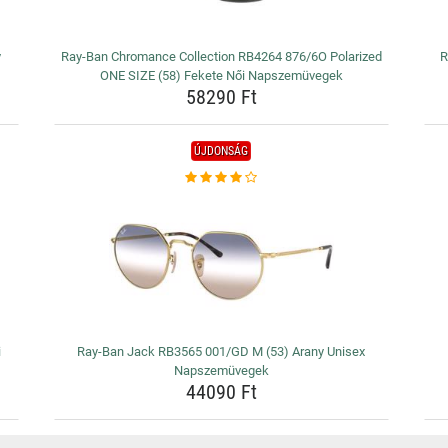
y
Ray-Ban Chromance Collection RB4264 876/6O Polarized
R
ONE SIZE (58) Fekete Női Napszemüvegek
58290 Ft
ÚJDONSÁG
i
Ray-Ban Jack RB3565 001/GD M (53) Arany Unisex
Napszemüvegek
44090 Ft