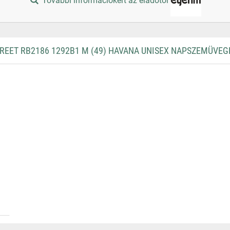
További információkért az eladótól
REET RB2186 1292B1 M (49) HAVANA UNISEX NAPSZEMÜVEG