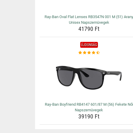
Ray-Ban Oval Flat Lenses RB3547N 001 M (51) Aran
Unisex Napszemüvegek
41790 Ft
ÚJDONSÁG
Ray-Ban Boyfriend RB4147 601/87 M (56) Fekete Nő
Napszemüvegek
39190 Ft