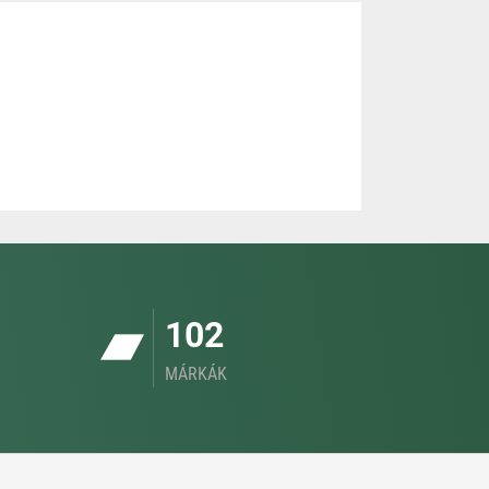
102
MÁRKÁK