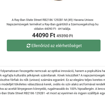
A Ray-Ban State Street RB2186 1292B1 M (49) Havana Unisex
Napszemüvegek terméket a Ray-Ban gyártótól a Szemuvegekshop.hu
oldalon 44090 Ft - ért találja.
44090 Ft
49390 Ft
Ellenőrizd az elérhetőséget
folyamatosan feszegette nemcsak az optikai innováció, hanem a popkultúra hatá
 egyfajta kulturális jelképnek számítanak. Kinek készültek? A napszemüvege
észítve férfiak és nők (unisex) számára egyaránt. Ez az elegáns teljes keretes
86 modelljét tökéletes választássá kerek, ovális és szív alakú arcformával rend
ítva az acetát lényegesen könnyebb, rugalmasabb és 100% hipoallergén. A lenc
y-Ban State Street RB2186 1292B1 -et most az eyerimen és ingyen szállítjuk e