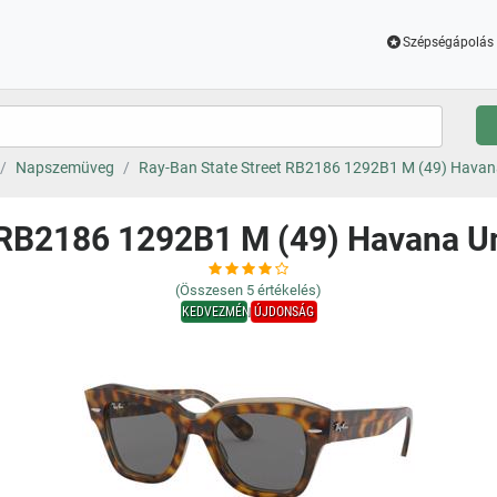
Szépségápolás 
Napszemüveg
Ray-Ban State Street RB2186 1292B1 M (49) Hava
t RB2186 1292B1 M (49) Havana 
(Összesen
5
értékelés)
KEDVEZMÉNY
ÚJDONSÁG