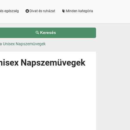
és egészség
Divat és ruházat
Minden kategória
Keresés
na Unisex Napszemüvegek
Unisex Napszemüvegek