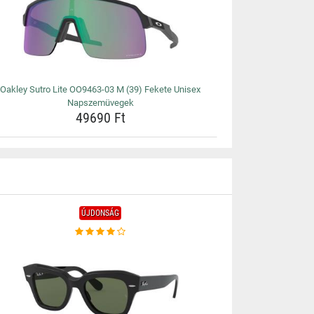
Oakley Sutro Lite OO9463-03 M (39) Fekete Unisex
Napszemüvegek
49690 Ft
ÚJDONSÁG