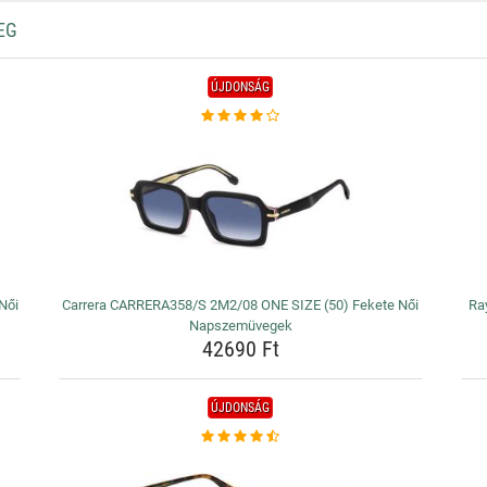
EG
ÚJDONSÁG
Női
Carrera CARRERA358/S 2M2/08 ONE SIZE (50) Fekete Női
Ra
Napszemüvegek
42690 Ft
ÚJDONSÁG