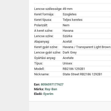
Lencse szélessége:
49 mm
Keret formája:
Szogletes
Keret típusa:
Teljes keretes
Polarizált:
Nem
A keret színe:
Havana
Lencse színe:
Szürke
Alapanyag:
Acetát
Keret gyári színe:
Havana / Transparent Light Brown
Lencse gyári színe:
Dark Grey
Gyártási anyag:
Acetate
Típus:
Unisex
Modell:
RB2186 1292B1
Nickname:
State Street RB2186 1292B1
Ean:
8056597177627
Márka:
Ray-Ban
Eladó:
Eyerim