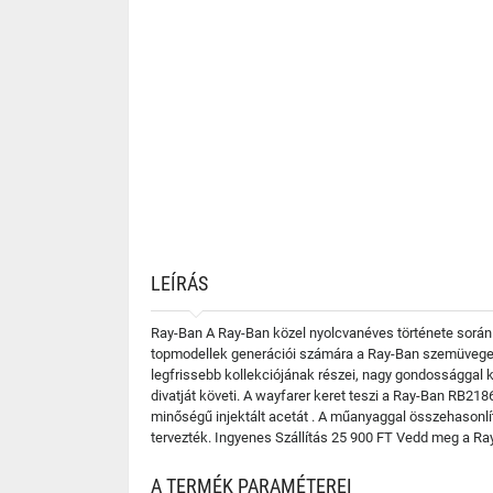
LEÍRÁS
Ray-Ban A Ray-Ban közel nyolcvanéves története során 
topmodellek generációi számára a Ray-Ban szemüvegek
legfrissebb kollekciójának részei, nagy gondossággal k
divatját követi. A wayfarer keret teszi a Ray-Ban RB21
minőségű injektált acetát . A műanyaggal összehasonl
tervezték. Ingyenes Szállítás 25 900 FT Vedd meg a Ra
A TERMÉK PARAMÉTEREI