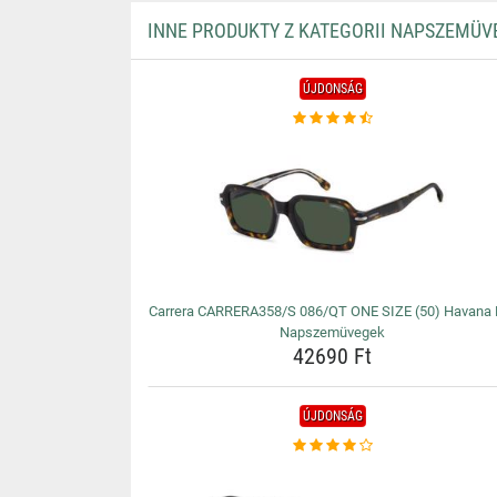
INNE PRODUKTY Z KATEGORII NAPSZEMÜV
ÚJDONSÁG
Carrera CARRERA358/S 086/QT ONE SIZE (50) Havana 
Napszemüvegek
42690 Ft
ÚJDONSÁG