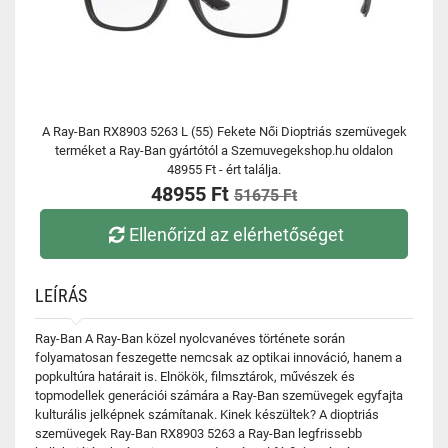
A Ray-Ban RX8903 5263 L (55) Fekete Női Dioptriás szemüvegek
terméket a Ray-Ban gyártótól a Szemuvegekshop.hu oldalon
48955 Ft - ért találja.
48955 Ft
51675 Ft
Ellenőrizd az elérhetőséget
LEÍRÁS
Ray-Ban A Ray-Ban közel nyolcvanéves története során
folyamatosan feszegette nemcsak az optikai innováció, hanem a
popkultúra határait is. Elnökök, filmsztárok, művészek és
topmodellek generációi számára a Ray-Ban szemüvegek egyfajta
kulturális jelképnek számítanak. Kinek készültek? A dioptriás
szemüvegek Ray-Ban RX8903 5263 a Ray-Ban legfrissebb