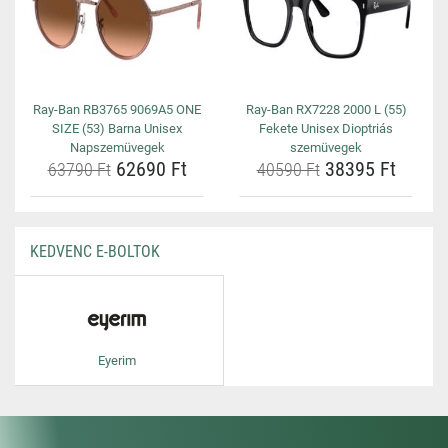
Ray-Ban RB3765 9069A5 ONE
Ray-Ban RX7228 2000 L (55)
SIZE (53) Barna Unisex
Fekete Unisex Dioptriás
Napszemüvegek
szemüvegek
62690 Ft
38395 Ft
63790 Ft
40590 Ft
KEDVENC E-BOLTOK
Eyerim