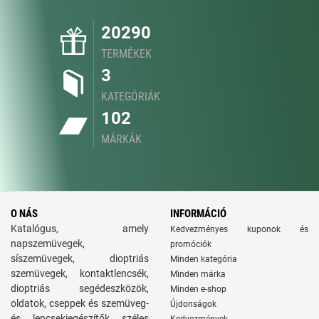
20290
TERMÉKEK
3
KATEGÓRIÁK
102
MÁRKÁK
O NÁS
INFORMÁCIÓ
Katalógus, amely
Kedvezményes kuponok és
napszemüvegek,
promóciók
síszemüvegek, dioptriás
Minden kategória
szemüvegek, kontaktlencsék,
Minden márka
dioptriás segédeszközök,
Minden e-shop
oldatok, cseppek és szemüveg-
Újdonságok
és lencsekiegészítők széles