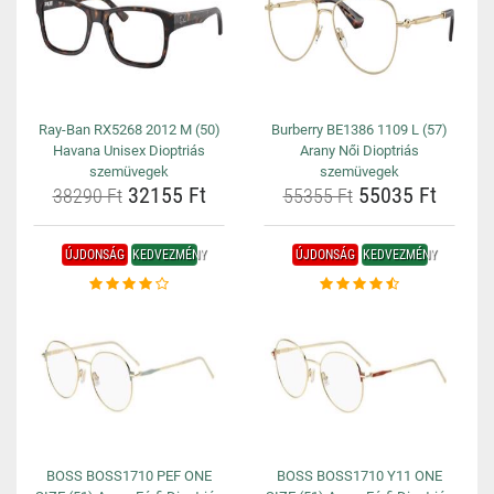
Ray-Ban RX5268 2012 M (50)
Burberry BE1386 1109 L (57)
Havana Unisex Dioptriás
Arany Női Dioptriás
szemüvegek
szemüvegek
32155 Ft
55035 Ft
38290 Ft
55355 Ft
ÚJDONSÁG
KEDVEZMÉNY
ÚJDONSÁG
KEDVEZMÉNY
BOSS BOSS1710 PEF ONE
BOSS BOSS1710 Y11 ONE