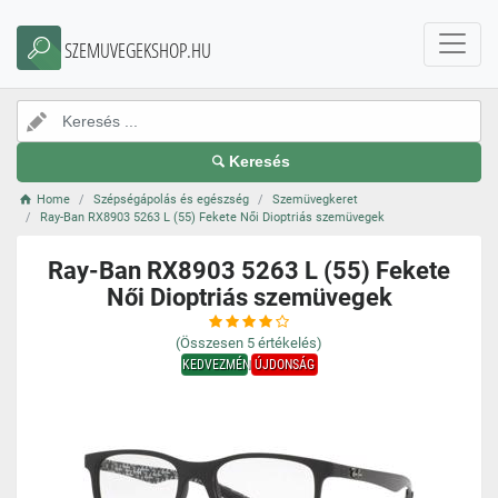
SZEMUVEGEKSHOP.HU
Keresés
Home
Szépségápolás és egészség
Szemüvegkeret
Ray-Ban RX8903 5263 L (55) Fekete Női Dioptriás szemüvegek
Ray-Ban RX8903 5263 L (55) Fekete
Női Dioptriás szemüvegek
(Összesen
5
értékelés)
KEDVEZMÉNY
ÚJDONSÁG