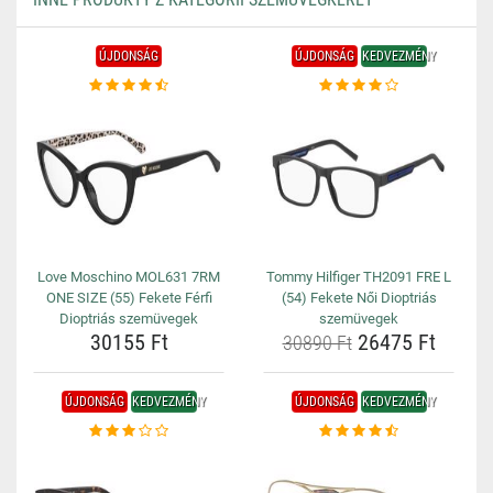
ÚJDONSÁG
ÚJDONSÁG
KEDVEZMÉNY
Love Moschino MOL631 7RM
Tommy Hilfiger TH2091 FRE L
ONE SIZE (55) Fekete Férfi
(54) Fekete Női Dioptriás
Dioptriás szemüvegek
szemüvegek
30155 Ft
26475 Ft
30890 Ft
ÚJDONSÁG
KEDVEZMÉNY
ÚJDONSÁG
KEDVEZMÉNY