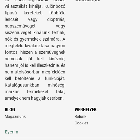
Kedvezmények
választékát kínálja. Különböző
típusú kereteket, többféle
lencsét vagy dioptriás,
napszemüveget vagy
síszemüveget kínálunk férfiak,
nők és gyermekek számára. A
megfelelő kiválasztása nagyon
fontos, hiszen a szemüvegnek
nemcsak jól kell kinéznie,
hanem jól is kell illeszkednie, és
nem utolsósorban megfelelően
kell betöltenie a funkcióját.
Katalógusunkban minőségi
márkás termékeket talál,
amelyek nem hagyják cserben.
BLOG
WEBHELYEK
Magazinunk
Rólunk
Cookies
Eyerim