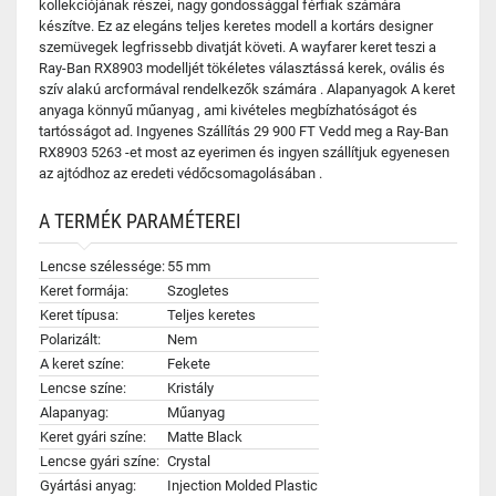
kollekciójának részei, nagy gondossággal férfiak számára
készítve. Ez az elegáns teljes keretes modell a kortárs designer
szemüvegek legfrissebb divatját követi. A wayfarer keret teszi a
Ray-Ban RX8903 modelljét tökéletes választássá kerek, ovális és
szív alakú arcformával rendelkezők számára . Alapanyagok A keret
anyaga könnyű műanyag , ami kivételes megbízhatóságot és
tartósságot ad. Ingyenes Szállítás 29 900 FT Vedd meg a Ray-Ban
RX8903 5263 -et most az eyerimen és ingyen szállítjuk egyenesen
az ajtódhoz az eredeti védőcsomagolásában .
A TERMÉK PARAMÉTEREI
Lencse szélessége:
55 mm
Keret formája:
Szogletes
Keret típusa:
Teljes keretes
Polarizált:
Nem
A keret színe:
Fekete
Lencse színe:
Kristály
Alapanyag:
Műanyag
Keret gyári színe:
Matte Black
Lencse gyári színe:
Crystal
Gyártási anyag:
Injection Molded Plastic