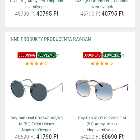
SIZE (51) Arany Férfi Dioptriás
SIZE (51) Arany Férfi Dioptriás
szemüvegek
szemüvegek
40795 Ft
40795 Ft
45790 Ft
45790 Ft
INNE PRODUKTY PRODUCENTA RAY-BAN
ÚJDONSÁG
KEDVEZMÉNY
ÚJDONSÁG
KEDVEZMÉNY
Ray-Ban Oval RB3547 003/R5
Ray-Ban RB3719 92623F M
M (51) Ezüst Unisex
(51) Arany Unisex
Napszemüvegek
Napszemüvegek
41790 Ft
60690 Ft
46590 Ft
54290 Ft