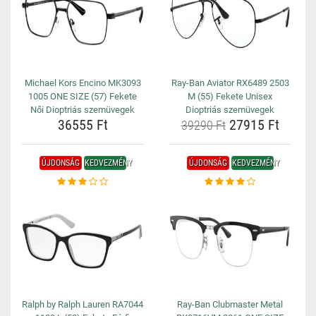
Michael Kors Encino MK3093
Ray-Ban Aviator RX6489 2503
1005 ONE SIZE (57) Fekete
M (55) Fekete Unisex
Női Dioptriás szemüvegek
Dioptriás szemüvegek
36555 Ft
27915 Ft
39290 Ft
ÚJDONSÁG
KEDVEZMÉNY
ÚJDONSÁG
KEDVEZMÉNY
Ralph by Ralph Lauren RA7044
Ray-Ban Clubmaster Metal