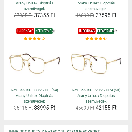
Arany Unisex Dioptriás
Arany Unisex Dioptriás
szemüvegek
szemüvegek
37355 Ft
37595 Ft
37835 Ft
46890 Ft
ÚJDONSÁG
KEDVEZMÉNY
ÚJDONSÁG
KEDVEZMÉNY
Ray-Ban RX6533 2500 L (54)
Ray-Ban RX6520 2500 M (53)
Arany Unisex Dioptriás
Arany Unisex Dioptriás
szemüvegek
szemüvegek
33995 Ft
42155 Ft
35115 Ft
45690 Ft
INNE PRODUKTY Z KATEGORII SZEMÜVEGKERET