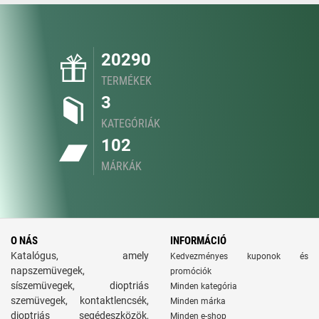
20290
TERMÉKEK
3
KATEGÓRIÁK
102
MÁRKÁK
O NÁS
INFORMÁCIÓ
Katalógus, amely
Kedvezményes kuponok és
napszemüvegek,
promóciók
síszemüvegek, dioptriás
Minden kategória
szemüvegek, kontaktlencsék,
Minden márka
dioptriás segédeszközök,
Minden e-shop