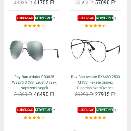
41755 Ft
57090 Ft
43035 Ft
50690 Ft
ÚJDONSÁG
KEDVEZMÉNY
ÚJDONSÁG
KEDVEZMÉNY
Ray-Ban Aviator RB3025
Ray-Ban Aviator RX6489 2503
W3275 S (55) Ezüst Unisex
M (55) Fekete Unisex
Napszemüvegek
Dioptriás szemüvegek
46490 Ft
27915 Ft
51890 Ft
39290 Ft
ÚJDONSÁG
KEDVEZMÉNY
ÚJDONSÁG
KEDVEZMÉNY