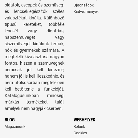
oldatok, cseppek és szemüveg-
Újdonságok
és lencsekiegészítők széles
Kedvezmények
választékát kínálja. Különböző
típusú kereteket, többféle
lencsét vagy dioptriás,
napszemüveget vagy
síszemüveget kínálunk férfiak,
nők és gyermekek számára. A
megfelelő kiválasztása nagyon
fontos, hiszen a szemüvegnek
nemcsak jól kell kinéznie,
hanem jól is kell illeszkednie, és
nem utolsósorban megfelelően
kell betöltenie a funkcióját.
Katalógusunkban minőségi
márkás termékeket talál,
amelyek nem hagyják cserben.
BLOG
WEBHELYEK
Magazinunk
Rólunk
Cookies