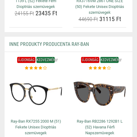
1139 L (52) Fekete Férfi
RX3716VM 2861 ONE SIZE
Dioptriás szemüvegek
(50) Fekete Unisex Dioptriás
23435 Ft
24155 Ft
szemüvegek
31115 Ft
44690 Ft
INNE PRODUKTY PRODUCENTA RAY-BAN
ÚJDONSÁG
KEDVEZMÉNY
ÚJDONSÁG
KEDVEZMÉNY
Ray-Ban RX7255 2000 M (51)
Ray-Ban RB2286 1292B1 L
Fekete Unisex Dioptriás
(52) Havana Férfi
szemüvegek
Napszemüvegek