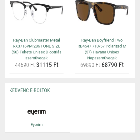
Ray-Ban Clubmaster Metal
Ray-Ban Boyfriend Two
RX3716VM 2861 ONE SIZE
RB4547 710/57 Polarized M
(50) Fekete Unisex Dioptriás
(57) Havana Unisex
szemüvegek
Napszemüvegek
31115 Ft
68790 Ft
44690 Ft
69890 Ft
KEDVENC E-BOLTOK
Eyerim