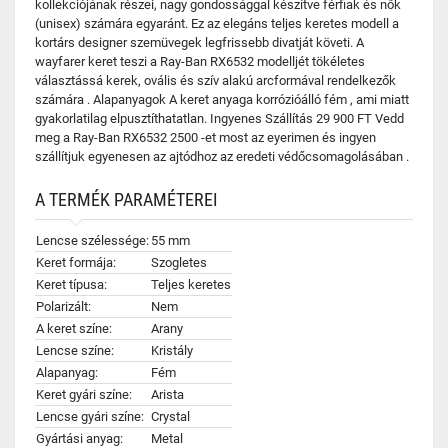
kollekciójának részei, nagy gondossággal készítve férfiak és nők
(unisex) számára egyaránt. Ez az elegáns teljes keretes modell a
kortárs designer szemüvegek legfrissebb divatját követi. A
wayfarer keret teszi a Ray-Ban RX6532 modelljét tökéletes
választássá kerek, ovális és szív alakú arcformával rendelkezők
számára . Alapanyagok A keret anyaga korrózióálló fém , ami miatt
gyakorlatilag elpusztíthatatlan. Ingyenes Szállítás 29 900 FT Vedd
meg a Ray-Ban RX6532 2500 -et most az eyerimen és ingyen
szállítjuk egyenesen az ajtódhoz az eredeti védőcsomagolásában .
A TERMÉK PARAMÉTEREI
Lencse szélessége:
55 mm
Keret formája:
Szogletes
Keret típusa:
Teljes keretes
Polarizált:
Nem
A keret színe:
Arany
Lencse színe:
Kristály
Alapanyag:
Fém
Keret gyári színe:
Arista
Lencse gyári színe:
Crystal
Gyártási anyag:
Metal