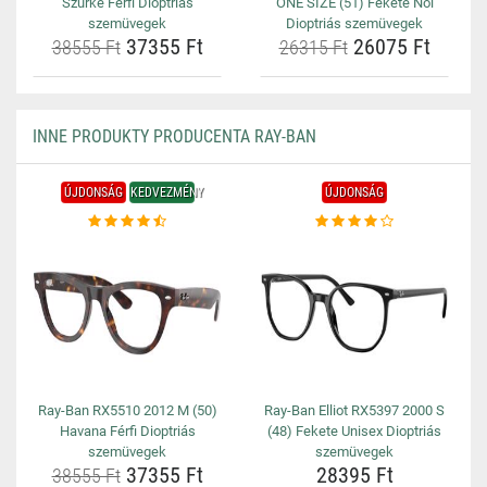
Szürke Férfi Dioptriás
ONE SIZE (51) Fekete Női
szemüvegek
Dioptriás szemüvegek
37355 Ft
26075 Ft
38555 Ft
26315 Ft
INNE PRODUKTY PRODUCENTA RAY-BAN
ÚJDONSÁG
KEDVEZMÉNY
ÚJDONSÁG
Ray-Ban RX5510 2012 M (50)
Ray-Ban Elliot RX5397 2000 S
Havana Férfi Dioptriás
(48) Fekete Unisex Dioptriás
szemüvegek
szemüvegek
37355 Ft
28395 Ft
38555 Ft