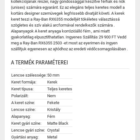
kollekciójának részei, nagy gondossággal készítve férfiak és nők
(unisex) számára egyaránt. Ez az elegáns teljes keretes modell a
kortárs designer szemüvegek legfrissebb divatját követi. A kerek
keret teszi a Ray-Ban RX6355 modelljét tökéletes választássá
szögletes és szív alakú arcformával rendelkezők számára .
Alapanyagok A keret anyaga korrózióálló fém , ami miatt
gyakorlatilag elpusztíthatatlan. Ingyenes Szállítás 29 900 FT Vedd
meg a Ray-Ban RX6355 2503 -et most az eyerimen és ingyen
szállítjuk egyenesen az ajtódhoz az eredeti védőcsomagolásában .
A TERMÉK PARAMÉTEREI
Lencse szélessége:
50 mm
Keret formája:
Kerek
Keret típusa:
Teljes keretes
Polarizált:
Nem
A keret színe:
Fekete
Lencse színe:
Kristály
Alapanyag:
Fém
Keret gyári színe:
Matte Black
Lencse gyári színe:
Crystal
Gyártási anyag:
Metal