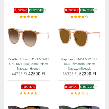
ÚJDONSÁG
KEDVEZMÉNY
ÚJDONSÁG
KEDVEZMÉNY
Ray-Ban Erika RB4171 681413
Ray-Ban RB4451 680133 L
ONE SIZE (54) Barna Unisex
(53) Rózsaszín Unisex
Napszemüvegek
Napszemüvegek
42590 Ft
52390 Ft
44725 Ft
66325 Ft
ÚJDONSÁG
ÚJDONSÁG
KEDVEZMÉNY