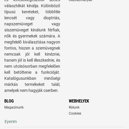
Kedvezmények
választékát kínálja. Különböző
típusú kereteket, többféle
lencsét vagy dioptriás,
napszemüveget vagy
síszemüveget kínálunk férfiak,
nők és gyermekek számára. A
megfelelő kiválasztása nagyon
fontos, hiszen a szemüvegnek
nemcsak jól kell kinéznie,
hanem jól is kell illeszkednie, és
nem utolsósorban megfelelően
kell betöltenie a funkcióját.
Katalógusunkban minőségi
márkás termékeket talál,
amelyek nem hagyják cserben.
BLOG
WEBHELYEK
Magazinunk
Rólunk
Cookies
Eyerim