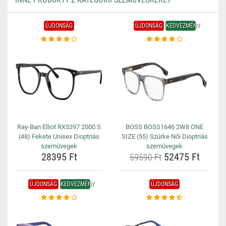
ÚJDONSÁG
ÚJDONSÁG
KEDVEZMÉNY
Ray-Ban Elliot RX5397 2000 S
BOSS BOSS1646 2W8 ONE
(48) Fekete Unisex Dioptriás
SIZE (55) Szürke Női Dioptriás
szemüvegek
szemüvegek
28395 Ft
52475 Ft
59590 Ft
ÚJDONSÁG
KEDVEZMÉNY
ÚJDONSÁG