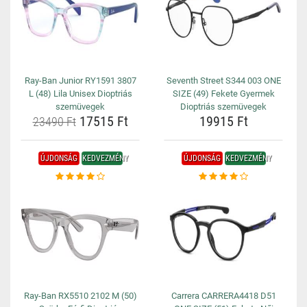
Ray-Ban Junior RY1591 3807
Seventh Street S344 003 ONE
L (48) Lila Unisex Dioptriás
SIZE (49) Fekete Gyermek
szemüvegek
Dioptriás szemüvegek
17515 Ft
19915 Ft
23490 Ft
ÚJDONSÁG
KEDVEZMÉNY
ÚJDONSÁG
KEDVEZMÉNY
Ray-Ban RX5510 2102 M (50)
Carrera CARRERA4418 D51