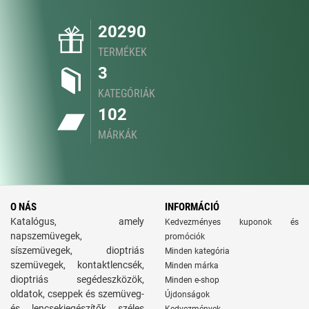
20290
TERMÉKEK
3
KATEGÓRIÁK
102
MÁRKÁK
O NÁS
INFORMÁCIÓ
Katalógus, amely
Kedvezményes kuponok és
napszemüvegek,
promóciók
síszemüvegek, dioptriás
Minden kategória
szemüvegek, kontaktlencsék,
Minden márka
dioptriás segédeszközök,
Minden e-shop
oldatok, cseppek és szemüveg-
Újdonságok
és lencsekiegészítők széles