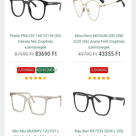
Prada PRA15V 16K1O1 M (50)
Moschino MOS648 000 ONE
Fekete Női Dioptriás
SIZE (56) Arany Férfi Dioptriás
szemüvegek
szemüvegek
83690 Ft
43355 Ft
87590 Ft
49790 Ft
ÚJDONSÁG
KEDVEZMÉNY
ÚJDONSÁG
Miu Miu MU08XV 12U1O1 L
Ray-Ban RX7235 5204 L (55)