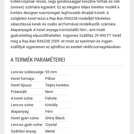
kollekciójának részei, nagy gondossággal készítve férfiak és nők
(unisex) számára egyaránt. Ez az elegáns teljes keretes modell a
kortárs designer szemüvegek legfrissebb divatját követi. A
szögletes keret teszi a Ray-Ban RX6238 modelljét tökéletes
választássá kerek és ovális arcformával rendelkezők számára .
Alapanyagok A keret anyaga korrózióálló fém , ami miatt
gyakorlatilag elpusztíthatatlan. Ingyenes Szállítás 29 900 FT Vedd
meg a Ray-Ban RX6238 2509 -et most az eyerimen és ingyen
szállítjuk egyenesen az ajtódhoz az eredeti védőcsomagolásában .
A TERMÉK PARAMÉTEREI
Lencse szélessége:
55 mm
Keret formája:
Pillow
Keret típusa:
Teljes keretes
Polarizált:
Nem
A keret színe:
Fekete
Lencse színe:
Kristály
Alapanyag:
Fém
Keret gyári színe:
Shiny Black
Lencse gyári színe:
Crystal
Gyártási anyag:
Metal