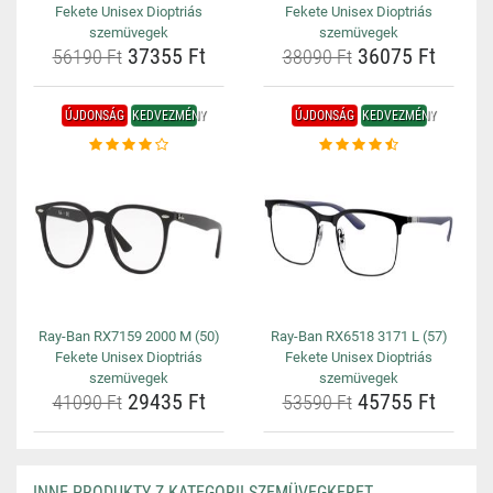
Fekete Unisex Dioptriás
Fekete Unisex Dioptriás
szemüvegek
szemüvegek
37355 Ft
36075 Ft
56190 Ft
38090 Ft
ÚJDONSÁG
KEDVEZMÉNY
ÚJDONSÁG
KEDVEZMÉNY
Ray-Ban RX7159 2000 M (50)
Ray-Ban RX6518 3171 L (57)
Fekete Unisex Dioptriás
Fekete Unisex Dioptriás
szemüvegek
szemüvegek
29435 Ft
45755 Ft
41090 Ft
53590 Ft
INNE PRODUKTY Z KATEGORII SZEMÜVEGKERET