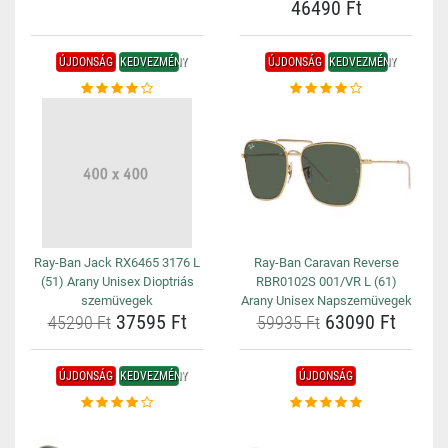
46490 Ft
ÚJDONSÁG
KEDVEZMÉNY
ÚJDONSÁG
KEDVEZMÉNY
Ray-Ban Jack RX6465 3176 L
Ray-Ban Caravan Reverse
(51) Arany Unisex Dioptriás
RBR0102S 001/VR L (61)
szemüvegek
Arany Unisex Napszemüvegek
37595 Ft
63090 Ft
45290 Ft
59935 Ft
ÚJDONSÁG
KEDVEZMÉNY
ÚJDONSÁG