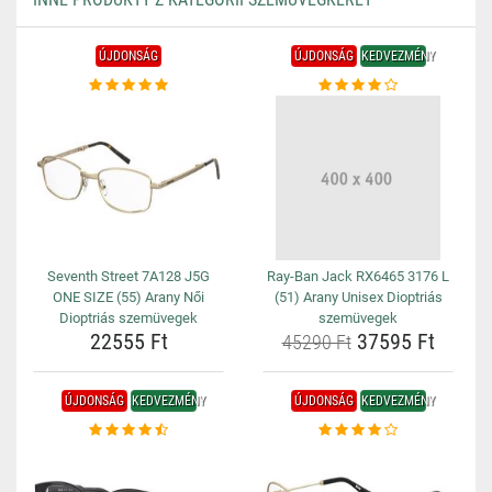
ÚJDONSÁG
ÚJDONSÁG
KEDVEZMÉNY
Seventh Street 7A128 J5G
Ray-Ban Jack RX6465 3176 L
ONE SIZE (55) Arany Női
(51) Arany Unisex Dioptriás
Dioptriás szemüvegek
szemüvegek
22555 Ft
37595 Ft
45290 Ft
ÚJDONSÁG
KEDVEZMÉNY
ÚJDONSÁG
KEDVEZMÉNY