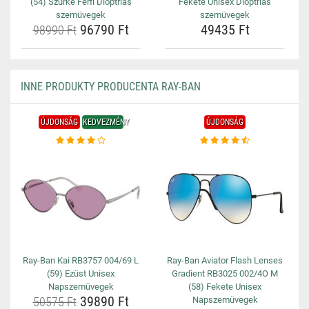
(54) Szürke Férfi Dioptriás
Fekete Unisex Dioptriás
szemüvegek
szemüvegek
96790 Ft
49435 Ft
98990 Ft
INNE PRODUKTY PRODUCENTA RAY-BAN
ÚJDONSÁG
KEDVEZMÉNY
ÚJDONSÁG
Ray-Ban Kai RB3757 004/69 L
Ray-Ban Aviator Flash Lenses
(59) Ezüst Unisex
Gradient RB3025 002/4O M
Napszemüvegek
(58) Fekete Unisex
39890 Ft
50575 Ft
Napszemüvegek