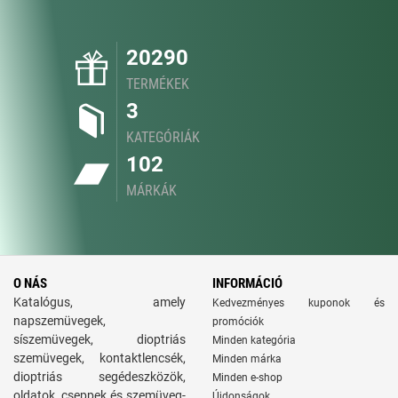
20290
TERMÉKEK
3
KATEGÓRIÁK
102
MÁRKÁK
O NÁS
INFORMÁCIÓ
Katalógus, amely
Kedvezményes kuponok és
napszemüvegek,
promóciók
síszemüvegek, dioptriás
Minden kategória
szemüvegek, kontaktlencsék,
Minden márka
dioptriás segédeszközök,
Minden e-shop
oldatok, cseppek és szemüveg-
Újdonságok