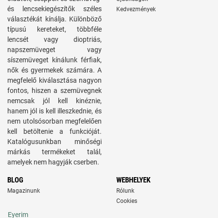
és lencsekiegészítők széles
Kedvezmények
választékát kínálja. Különböző
típusú kereteket, többféle
lencsét vagy dioptriás,
napszemüveget vagy
síszemüveget kínálunk férfiak,
nők és gyermekek számára. A
megfelelő kiválasztása nagyon
fontos, hiszen a szemüvegnek
nemcsak jól kell kinéznie,
hanem jól is kell illeszkednie, és
nem utolsósorban megfelelően
kell betöltenie a funkcióját.
Katalógusunkban minőségi
márkás termékeket talál,
amelyek nem hagyják cserben.
BLOG
WEBHELYEK
Magazinunk
Rólunk
Cookies
Eyerim