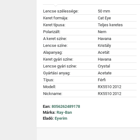
Lencse szélessége:
50 mm
Keret formája:
Cat Eye
Keret típusa:
Teljes keretes
Polarizált:
Nem
A keret színe:
Havana
Lencse színe:
Kristály
Alapanyag:
Acetát
Keret gyári színe:
Havana
Lencse gyári színe:
Crystal
Gyártási anyag:
Acetate
Típus:
Férfi
Modell:
RX5510 2012
Nickname:
RX5510 2012
Ean:
8056262489178
Márka:
Ray-Ban
Eladó:
Eyerim