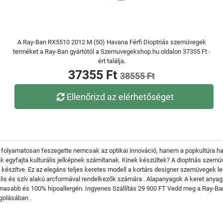
A Ray-Ban RX5510 2012 M (50) Havana Férfi Dioptriás szemüvegek
terméket a Ray-Ban gyártótól a Szemuvegekshop.hu oldalon 37355 Ft -
ért találja.
37355 Ft
38555 Ft
Ellenőrizd az elérhetőséget
folyamatosan feszegette nemcsak az optikai innováció, hanem a popkultúra hatá
egyfajta kulturális jelképnek számítanak. Kinek készültek? A dioptriás szem
észítve. Ez az elegáns teljes keretes modell a kortárs designer szemüvegek legfr
lis és szív alakú arcformával rendelkezők számára . Alapanyagok A keret anyaga
masabb és 100% hipoallergén. Ingyenes Szállítás 29 900 FT Vedd meg a Ray-Ba
golásában .