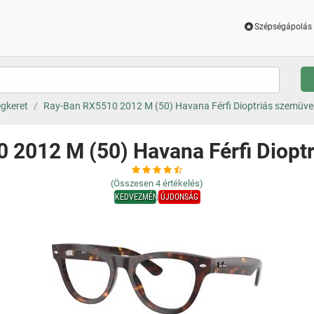
Szépségápolás 
gkeret
Ray-Ban RX5510 2012 M (50) Havana Férfi Dioptriás szemüv
 2012 M (50) Havana Férfi Diopt
(Összesen
4
értékelés)
KEDVEZMÉNY
ÚJDONSÁG