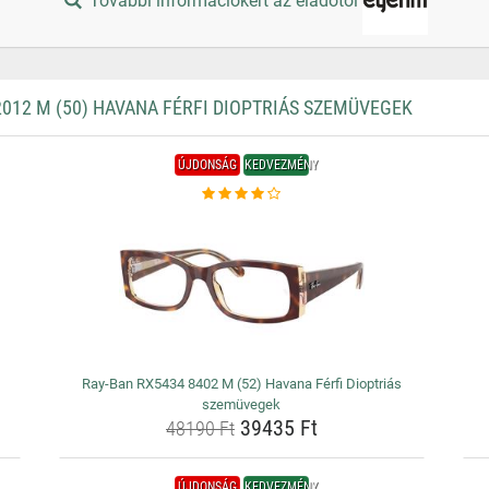
További információkért az eladótól
012 M (50) HAVANA FÉRFI DIOPTRIÁS SZEMÜVEGEK
ÚJDONSÁG
KEDVEZMÉNY
Ray-Ban RX5434 8402 M (52) Havana Férfi Dioptriás
szemüvegek
39435 Ft
48190 Ft
ÚJDONSÁG
KEDVEZMÉNY