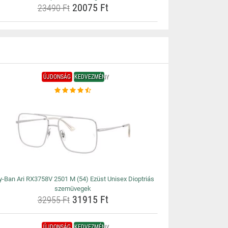
20075 Ft
23490 Ft
ÚJDONSÁG
KEDVEZMÉNY
y-Ban Ari RX3758V 2501 M (54) Ezüst Unisex Dioptriás
szemüvegek
31915 Ft
32955 Ft
ÚJDONSÁG
KEDVEZMÉNY