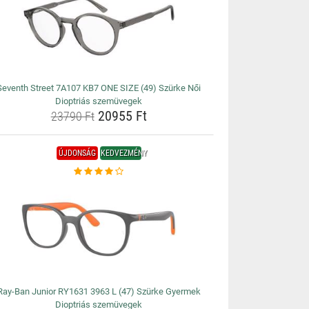
Seventh Street 7A107 KB7 ONE SIZE (49) Szürke Női
Dioptriás szemüvegek
20955 Ft
23790 Ft
ÚJDONSÁG
KEDVEZMÉNY
Ray-Ban Junior RY1631 3963 L (47) Szürke Gyermek
Dioptriás szemüvegek