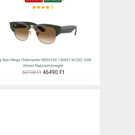
y-Ban Mega Clubmaster RB0316S 136851 M (50) Zöld
Unisex Napszemüvegek
46490 Ft
60190 Ft