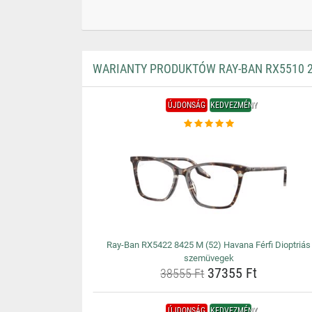
WARIANTY PRODUKTÓW RAY-BAN RX5510 2
ÚJDONSÁG
KEDVEZMÉNY
Ray-Ban RX5422 8425 M (52) Havana Férfi Dioptriás
szemüvegek
37355 Ft
38555 Ft
ÚJDONSÁG
KEDVEZMÉNY