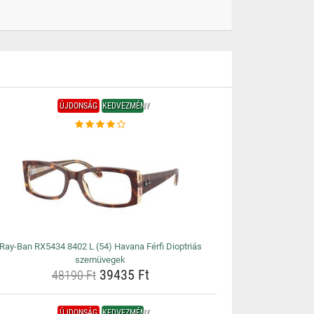
ÚJDONSÁG
KEDVEZMÉNY
Ray-Ban RX5434 8402 L (54) Havana Férfi Dioptriás
szemüvegek
39435 Ft
48190 Ft
ÚJDONSÁG
KEDVEZMÉNY