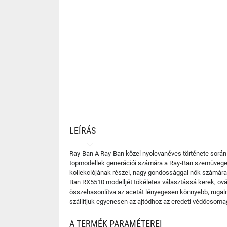
LEÍRÁS
Ray-Ban A Ray-Ban közel nyolcvanéves története során 
topmodellek generációi számára a Ray-Ban szemüvegek 
kollekciójának részei, nagy gondossággal nők számára k
Ban RX5510 modelljét tökéletes választássá kerek, ová
összehasonlítva az acetát lényegesen könnyebb, rugal
szállítjuk egyenesen az ajtódhoz az eredeti védőcsoma
A TERMÉK PARAMÉTEREI