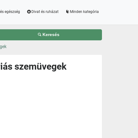
és egészség
Divat és ruházat
Minden kategória
Keresés
egek
riás szemüvegek