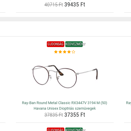
39435 Ft
40715 Ft
ÚJDONSÁG
KEDVEZMÉNY
Ray-Ban Round Metal Classic RX3447V 3194 M (50)
Ra
Havana Unisex Dioptriás szemüvegek
37355 Ft
37835 Ft
ÚJDONSÁG
KEDVEZMÉNY