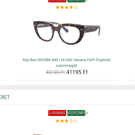
Ray-Ban RX5586 8401 M (48) Havana Férfi Dioptriás
szemüvegek
41195 Ft
48190 Ft
ERET
ÚJDONSÁG
KEDVEZMÉNY