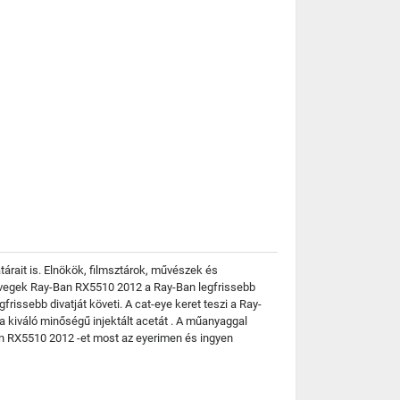
rait is. Elnökök, filmsztárok, művészek és
üvegek Ray-Ban RX5510 2012 a Ray-Ban legfrissebb
issebb divatját követi. A cat-eye keret teszi a Ray-
 kiváló minőségű injektált acetát . A műanyaggal
n RX5510 2012 -et most az eyerimen és ingyen