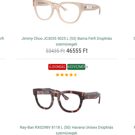
rfi
Jimmy Choo JC3035 5025 L (53) Barna Férfi Dioptriás
szemüvegek
46555 Ft
53435 Ft
ÚJDONSÁG
KEDVEZMÉNY
Ray-Ban RX0298V 8118 L (50) Havana Unisex Dioptriás
szemüvegek