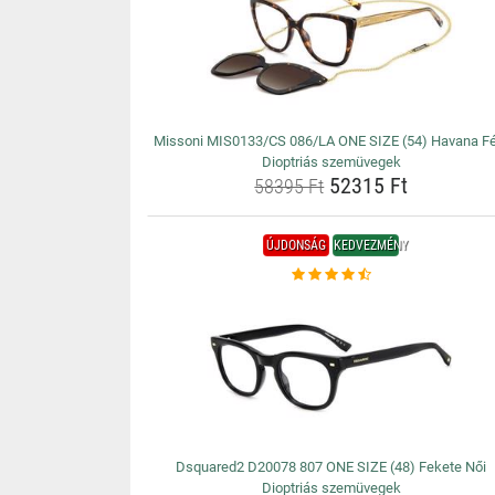
Missoni MIS0133/CS 086/LA ONE SIZE (54) Havana Fé
Dioptriás szemüvegek
52315 Ft
58395 Ft
ÚJDONSÁG
KEDVEZMÉNY
Dsquared2 D20078 807 ONE SIZE (48) Fekete Női
Dioptriás szemüvegek