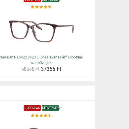
Ray-Ban RX5422 8423 L (54) Havana Férfi Dioptriás
szemüvegek
37355 Ft
38555 Ft
ÚJDONSÁG
KEDVEZMÉNY