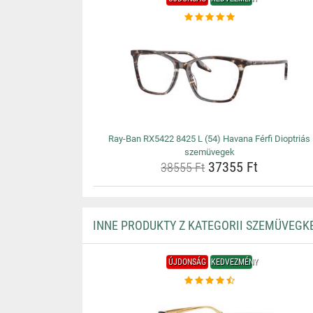
Ray-Ban RX5422 8425 L (54) Havana Férfi Dioptriás
szemüvegek
37355 Ft
38555 Ft
INNE PRODUKTY Z KATEGORII SZEMÜVEGK
ÚJDONSÁG
KEDVEZMÉNY