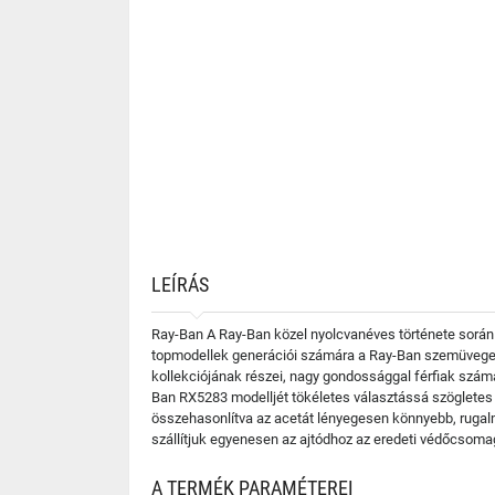
LEÍRÁS
Ray-Ban A Ray-Ban közel nyolcvanéves története során 
topmodellek generációi számára a Ray-Ban szemüvegek 
kollekciójának részei, nagy gondossággal férfiak számár
Ban RX5283 modelljét tökéletes választássá szögletes 
összehasonlítva az acetát lényegesen könnyebb, rugal
szállítjuk egyenesen az ajtódhoz az eredeti védőcsoma
A TERMÉK PARAMÉTEREI