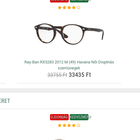
Ray-Ban RX5283 2012 M (49) Havana Női Dioptriás
szemüvegek
33435 Ft
33755 Ft
ERET
ÚJDONSÁG
KEDVEZMÉNY