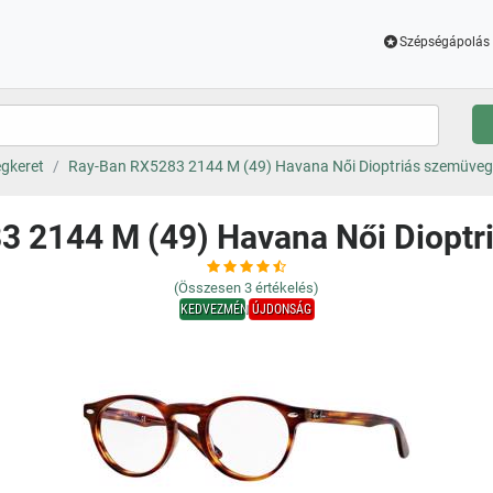
Szépségápolás 
gkeret
Ray-Ban RX5283 2144 M (49) Havana Női Dioptriás szemüveg
3 2144 M (49) Havana Női Dioptr
(Összesen
3
értékelés)
KEDVEZMÉNY
ÚJDONSÁG