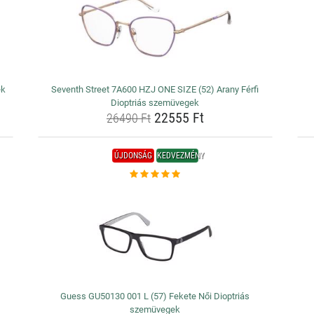
ek
Seventh Street 7A600 HZJ ONE SIZE (52) Arany Férfi
Dioptriás szemüvegek
22555 Ft
26490 Ft
ÚJDONSÁG
KEDVEZMÉNY
Guess GU50130 001 L (57) Fekete Női Dioptriás
szemüvegek