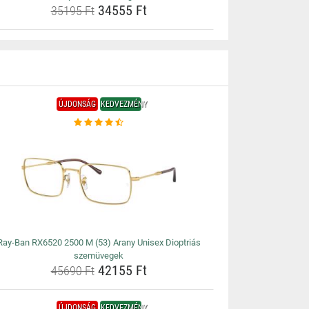
34555 Ft
35195 Ft
ÚJDONSÁG
KEDVEZMÉNY
Ray-Ban RX6520 2500 M (53) Arany Unisex Dioptriás
szemüvegek
42155 Ft
45690 Ft
ÚJDONSÁG
KEDVEZMÉNY