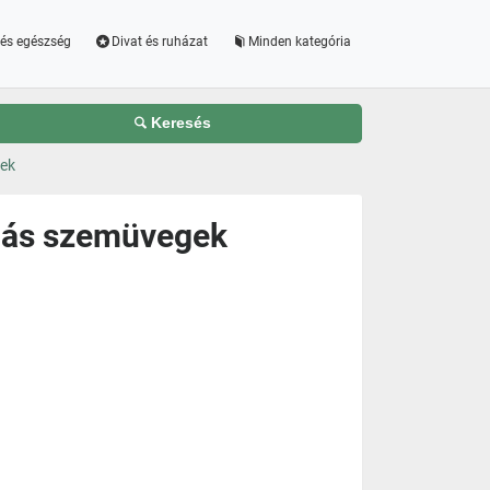
és egészség
Divat és ruházat
Minden kategória
Keresés
ek
iás szemüvegek