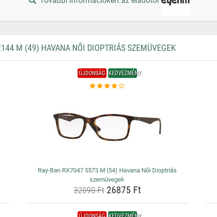
További információkért az eladótól
144 M (49) HAVANA NŐI DIOPTRIÁS SZEMÜVEGEK
ÚJDONSÁG
KEDVEZMÉNY
Ray-Ban RX7047 5573 M (54) Havana Női Dioptriás
szemüvegek
26875 Ft
32090 Ft
ÚJDONSÁG
KEDVEZMÉNY