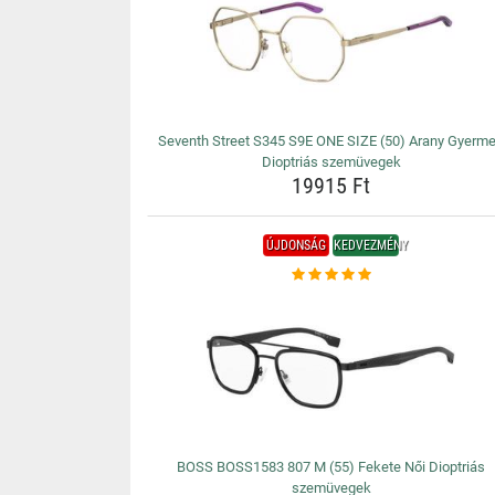
Seventh Street S345 S9E ONE SIZE (50) Arany Gyerm
Dioptriás szemüvegek
19915 Ft
ÚJDONSÁG
KEDVEZMÉNY
BOSS BOSS1583 807 M (55) Fekete Női Dioptriás
szemüvegek