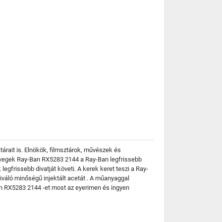
rait is. Elnökök, filmsztárok, művészek és
üvegek Ray-Ban RX5283 2144 a Ray-Ban legfrissebb
egfrissebb divatját követi. A kerek keret teszi a Ray-
váló minőségű injektált acetát . A műanyaggal
n RX5283 2144 -et most az eyerimen és ingyen