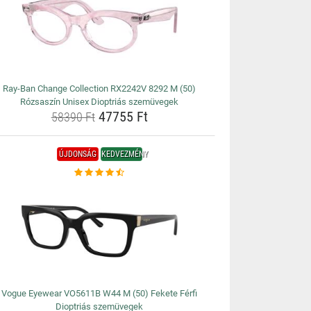
Ray-Ban Change Collection RX2242V 8292 M (50)
Rózsaszín Unisex Dioptriás szemüvegek
47755 Ft
58390 Ft
ÚJDONSÁG
KEDVEZMÉNY
Vogue Eyewear VO5611B W44 M (50) Fekete Férfi
Dioptriás szemüvegek