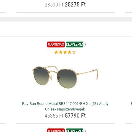
25275 Ft
28590 Ft
ÚJDONSÁG
KEDVEZMÉNY
Ray-Ban Round Metal RB3447 001/BH XL (53) Arany
Unisex Napszemüvegek
57790 Ft
45355 Ft
ÚJDONSÁG
KEDVEZMÉNY