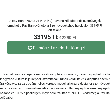
A Ray-Ban RX5283 2144 M (49) Havana Női Dioptriás szemüvegek
terméket a Ray-Ban gyártótól a Szemuvegekshop.hu oldalon 33195 Ft -
ért találja.
33195 Ft
42290 Ft
Ellenőrizd az elérhetőséget
folyamatosan feszegette nemcsak az optikai innováció, hanem a popkultúra hatá
egyfajta kulturális jelképnek számítanak. Kinek készültek? A dioptriás szem
a készítve. Ez az elegáns teljes keretes modell a kortárs designer szemüvegek l
és szív alakú arcformával rendelkezők számára . Alapanyagok A keret anyaga ki
masabb és 100% hipoallergén. Ingyenes Szállítás 29 900 FT Vedd meg a Ray-Ba
golásában .