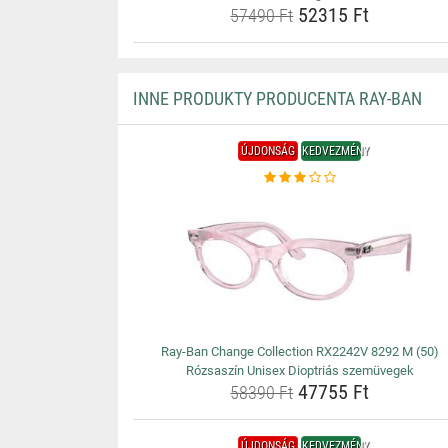
52315 Ft
57490 Ft
INNE PRODUKTY PRODUCENTA RAY-BAN
ÚJDONSÁG
KEDVEZMÉNY
Ray-Ban Change Collection RX2242V 8292 M (50)
Rózsaszín Unisex Dioptriás szemüvegek
47755 Ft
58390 Ft
ÚJDONSÁG
KEDVEZMÉNY