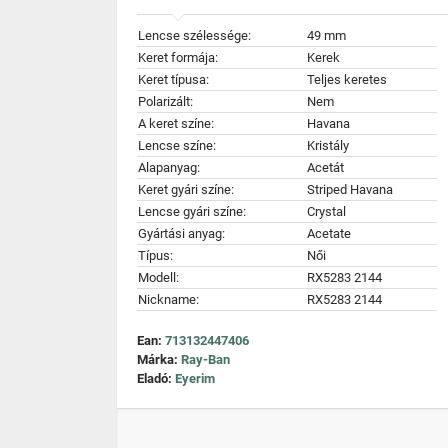
Lencse szélessége:
49 mm
Keret formája:
Kerek
Keret típusa:
Teljes keretes
Polarizált:
Nem
A keret színe:
Havana
Lencse színe:
Kristály
Alapanyag:
Acetát
Keret gyári színe:
Striped Havana
Lencse gyári színe:
Crystal
Gyártási anyag:
Acetate
Típus:
Női
Modell:
RX5283 2144
Nickname:
RX5283 2144
Ean:
713132447406
Márka:
Ray-Ban
Eladó:
Eyerim