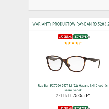
WARIANTY PRODUKTÓW RAY-BAN RX5283 2
ÚJDONSÁG
KEDVEZMÉNY
Ray-Ban RX7066 5577 M (52) Havana Női Dioptriás
szemüvegek
25355 Ft
27115 Ft
ÚJDONSÁG
KEDVEZMÉNY