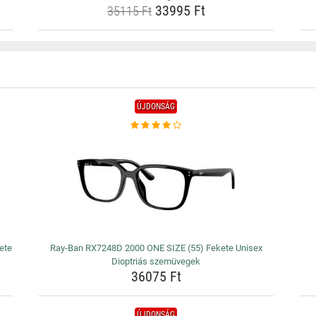
33995 Ft
35115 Ft
ÚJDONSÁG
ete
Ray-Ban RX7248D 2000 ONE SIZE (55) Fekete Unisex
Dioptriás szemüvegek
36075 Ft
ÚJDONSÁG