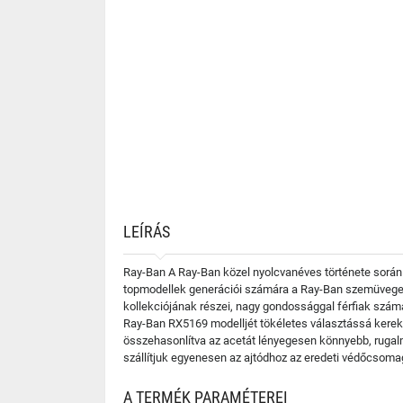
LEÍRÁS
Ray-Ban A Ray-Ban közel nyolcvanéves története során 
topmodellek generációi számára a Ray-Ban szemüvegek 
kollekciójának részei, nagy gondossággal férfiak számár
Ray-Ban RX5169 modelljét tökéletes választássá kerek 
összehasonlítva az acetát lényegesen könnyebb, rugal
szállítjuk egyenesen az ajtódhoz az eredeti védőcsoma
A TERMÉK PARAMÉTEREI