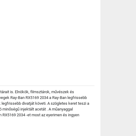
rait is. Elnökök, filmsztárok, művészek és
üvegek Ray-Ban RX5169 2034 a Ray-Ban legfrissebb
egfrissebb divatját követi. A szögletes keret teszi a
ó minőségű injektált acetát . A műanyaggal
n RX5169 2034 -et most az eyerimen és ingyen