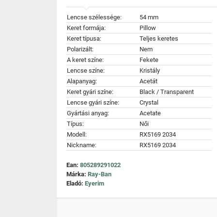
Lencse szélessége:
54 mm
Keret formája:
Pillow
Keret típusa:
Teljes keretes
Polarizált:
Nem
A keret színe:
Fekete
Lencse színe:
Kristály
Alapanyag:
Acetát
Keret gyári színe:
Black / Transparent
Lencse gyári színe:
Crystal
Gyártási anyag:
Acetate
Típus:
Női
Modell:
RX5169 2034
Nickname:
RX5169 2034
Ean:
805289291022
Márka:
Ray-Ban
Eladó:
Eyerim