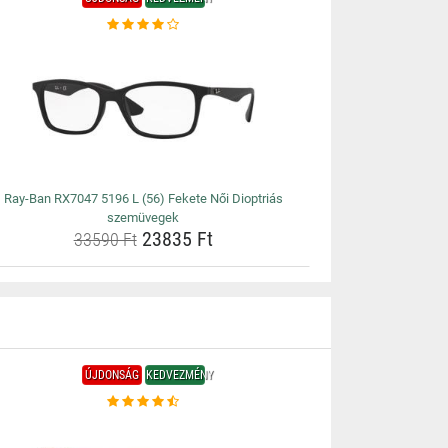
Ray-Ban RX7047 5196 L (56) Fekete Női Dioptriás
szemüvegek
23835 Ft
33590 Ft
ÚJDONSÁG
KEDVEZMÉNY