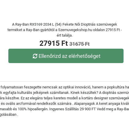
A Ray-Ban RX5169 2034 L (54) Fekete Női Dioptriás szemüvegek
terméket a Ray-Ban gyártótól a Szemuvegekshop.hu oldalon 27915 Ft -
ért találja.
27915 Ft
31675 Ft
Ellenőrizd az elérhetőséget
folyamatosan feszegette nemcsak az optikai innováció, hanem a popkultúra hatá
egyfajta kulturális jelképnek számítanak. Kinek készültek? A dioptriás szem
a készítve. Ez az elegáns teljes keretes modell a kortárs designer szemüvegek l
és ovális arcformával rendelkezők számára . Alapanyagok A keret anyaga kivál
masabb és 100% hipoallergén. Ingyenes Szállítás 29 900 FT Vedd meg a Ray-Ba
golásában .