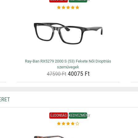
Ray-Ban RX5279 2000 S (53) Fekete Női Dioptriás
szemüvegek
40075 Ft
47590 Ft
ERET
ÚJDONSÁG
KEDVEZMÉNY