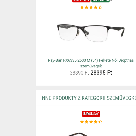
Ray-Ban RX6335 2503 M (54) Fekete Női Dioptriás
szemüvegek
28395 Ft
38890 Ft
INNE PRODUKTY Z KATEGORII SZEMÜVEGK
ÚJDONSÁG