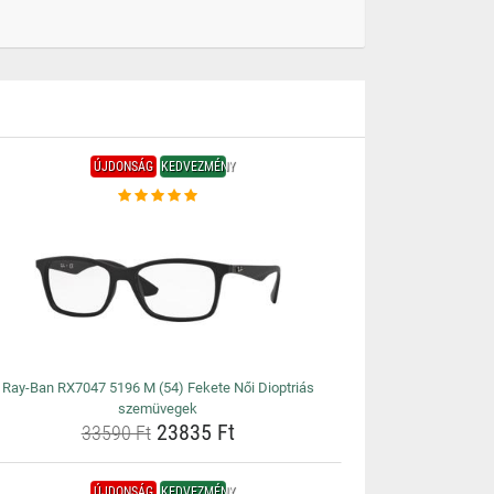
ÚJDONSÁG
KEDVEZMÉNY
Ray-Ban RX7047 5196 M (54) Fekete Női Dioptriás
szemüvegek
23835 Ft
33590 Ft
ÚJDONSÁG
KEDVEZMÉNY