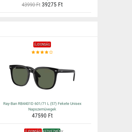
39275 Ft
43990 Ft
ÚJDONSÁG
Ray-Ban RB4401D 601/71 L (57) Fekete Unisex
Napszemüvegek
47590 Ft
ÚJDONSÁG
KEDVEZMÉNY