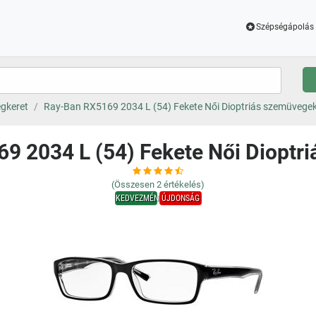
Szépségápolás 
gkeret
Ray-Ban RX5169 2034 L (54) Fekete Női Dioptriás szemüvege
9 2034 L (54) Fekete Női Dioptr
(Összesen
2
értékelés)
KEDVEZMÉNY
ÚJDONSÁG