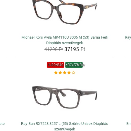
Michael Kors Avila MK4110U 3006 M (53) Barna Férfi
Ray
Dioptriás szemüvegek
37195 Ft
41290 Ft
ÚJDONSÁG
KEDVEZMÉNY
ete
Ray-Ban RX7228 8257 L (55) Szürke Unisex Dioptriás
Em
szemüvegek