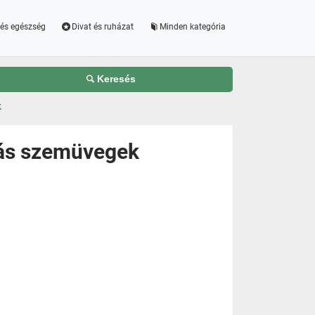
és egészség
Divat és ruházat
Minden kategória
Keresés
k
iás szemüvegek