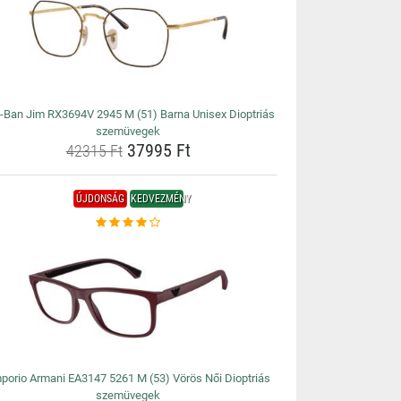
-Ban Jim RX3694V 2945 M (51) Barna Unisex Dioptriás
szemüvegek
37995 Ft
42315 Ft
ÚJDONSÁG
KEDVEZMÉNY
porio Armani EA3147 5261 M (53) Vörös Női Dioptriás
szemüvegek