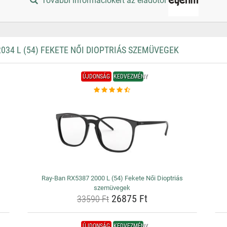
További információkért az eladótól
34 L (54) FEKETE NŐI DIOPTRIÁS SZEMÜVEGEK
ÚJDONSÁG
KEDVEZMÉNY
Ray-Ban RX5387 2000 L (54) Fekete Női Dioptriás
szemüvegek
26875 Ft
33590 Ft
ÚJDONSÁG
KEDVEZMÉNY