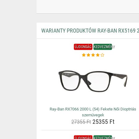
WARIANTY PRODUKTÓW RAY-BAN RX5169 20
ÚJDONSÁG
KEDVEZMÉNY
Ray-Ban RX7066 2000 L (54) Fekete Női Dioptriás
szemüvegek
25355 Ft
27355 Ft
ÚJDONSÁG
KEDVEZMÉNY