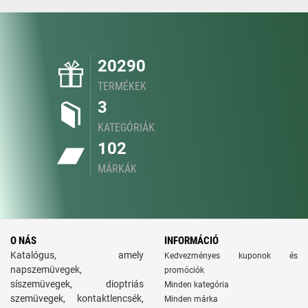
20290
TERMÉKEK
3
KATEGÓRIÁK
102
MÁRKÁK
O NÁS
INFORMÁCIÓ
Katalógus, amely
Kedvezményes kuponok és
napszemüvegek,
promóciók
síszemüvegek, dioptriás
Minden kategória
szemüvegek, kontaktlencsék,
Minden márka