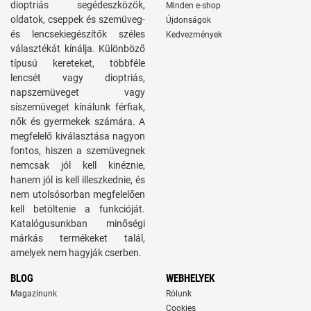
dioptriás segédeszközök,
Minden e-shop
oldatok, cseppek és szemüveg-
Újdonságok
és lencsekiegészítők széles
Kedvezmények
választékát kínálja. Különböző
típusú kereteket, többféle
lencsét vagy dioptriás,
napszemüveget vagy
síszemüveget kínálunk férfiak,
nők és gyermekek számára. A
megfelelő kiválasztása nagyon
fontos, hiszen a szemüvegnek
nemcsak jól kell kinéznie,
hanem jól is kell illeszkednie, és
nem utolsósorban megfelelően
kell betöltenie a funkcióját.
Katalógusunkban minőségi
márkás termékeket talál,
amelyek nem hagyják cserben.
BLOG
WEBHELYEK
Magazinunk
Rólunk
Cookies