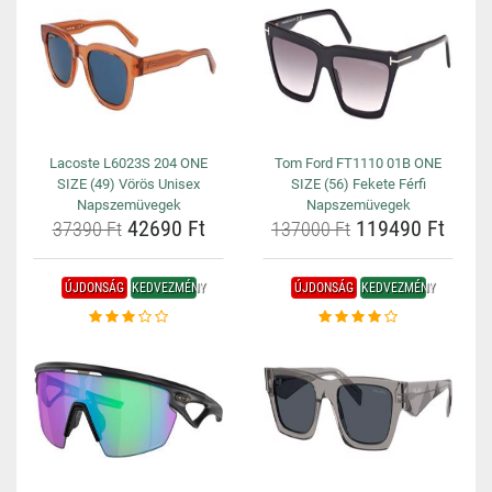
Lacoste L6023S 204 ONE
Tom Ford FT1110 01B ONE
SIZE (49) Vörös Unisex
SIZE (56) Fekete Férfi
Napszemüvegek
Napszemüvegek
42690 Ft
119490 Ft
37390 Ft
137000 Ft
ÚJDONSÁG
KEDVEZMÉNY
ÚJDONSÁG
KEDVEZMÉNY