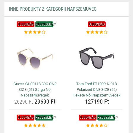
INNE PRODUKTY Z KATEGORII NAPSZEMÜVEG
ÚJDONSÁG
KEDVEZMÉNY
ÚJDONSÁG
Guess GU00118 39C ONE
Tom Ford FT1099-N 01D
SIZE (51) Sárga Női
Polarized ONE SIZE (52)
Napszemüvegek
Fekete Női Napszemüvegek
29690 Ft
127190 Ft
26290 Ft
ÚJDONSÁG
KEDVEZMÉNY
ÚJDONSÁG
KEDVEZMÉNY