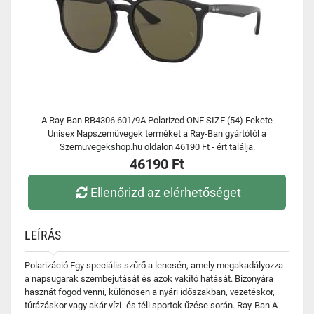
A Ray-Ban RB4306 601/9A Polarized ONE SIZE (54) Fekete
Unisex Napszemüvegek terméket a Ray-Ban gyártótól a
Szemuvegekshop.hu oldalon 46190 Ft - ért találja.
46190 Ft
Ellenőrizd az elérhetőséget
LEÍRÁS
Polarizáció Egy speciális szűrő a lencsén, amely megakadályozza
a napsugarak szembejutását és azok vakító hatását. Bizonyára
hasznát fogod venni, különösen a nyári időszakban, vezetéskor,
túrázáskor vagy akár vízi- és téli sportok űzése során. Ray-Ban A