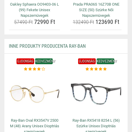
Oakley Sphaera OO9403-06 L
Prada PRA06S 16Z70B ONE
(99) Fekete Unisex
SIZE (50) Szürke Női
Napszemüvegek
Napszemüvegek
72990 Ft
123690 Ft
57490 Ft
132490 Ft
INNE PRODUKTY PRODUCENTA RAY-BAN
ÚJDONSÁG
KEDVEZMÉNY
ÚJDONSÁG
KEDVEZMÉNY
Ray-Ban Oval RX3547V 2500
Ray-Ban RX5418 8254 L (56)
M (48) Arany Unisex Dioptriás
Szürke Unisex Dioptriás
szemüvegek
szemüvegek