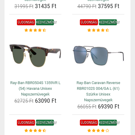
31435 Ft
37595 Ft
31995 Ft
44790 Ft
ÚJDONSÁG
KEDVEZMÉNY
ÚJDONSÁG
KEDVEZMÉNY
Ray-Ban RBR0504S 1359VR L
Ray-Ban Caravan Reverse
(54) Havana Unisex
RBR0102S 004/GA L (61)
Napszemüvegek
Szürke Unisex
63090 Ft
62725 Ft
Napszemüvegek
69390 Ft
66055 Ft
ÚJDONSÁG
KEDVEZMÉNY
ÚJDONSÁG
KEDVEZMÉNY