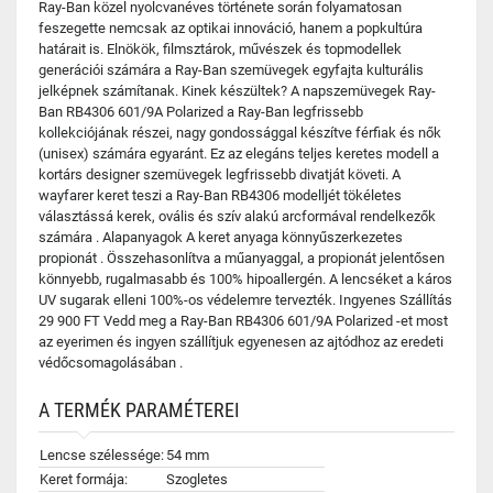
Ray-Ban közel nyolcvanéves története során folyamatosan
feszegette nemcsak az optikai innováció, hanem a popkultúra
határait is. Elnökök, filmsztárok, művészek és topmodellek
generációi számára a Ray-Ban szemüvegek egyfajta kulturális
jelképnek számítanak. Kinek készültek? A napszemüvegek Ray-
Ban RB4306 601/9A Polarized a Ray-Ban legfrissebb
kollekciójának részei, nagy gondossággal készítve férfiak és nők
(unisex) számára egyaránt. Ez az elegáns teljes keretes modell a
kortárs designer szemüvegek legfrissebb divatját követi. A
wayfarer keret teszi a Ray-Ban RB4306 modelljét tökéletes
választássá kerek, ovális és szív alakú arcformával rendelkezők
számára . Alapanyagok A keret anyaga könnyűszerkezetes
propionát . Összehasonlítva a műanyaggal, a propionát jelentősen
könnyebb, rugalmasabb és 100% hipoallergén. A lencséket a káros
UV sugarak elleni 100%-os védelemre tervezték. Ingyenes Szállítás
29 900 FT Vedd meg a Ray-Ban RB4306 601/9A Polarized -et most
az eyerimen és ingyen szállítjuk egyenesen az ajtódhoz az eredeti
védőcsomagolásában .
A TERMÉK PARAMÉTEREI
Lencse szélessége:
54 mm
Keret formája:
Szogletes