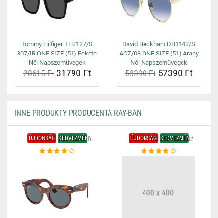
Tommy Hilfiger TH2127/S
David Beckham DB1142/S
807/IR ONE SIZE (51) Fekete
AOZ/08 ONE SIZE (51) Arany
Női Napszemüvegek
Női Napszemüvegek
31790 Ft
57390 Ft
28615 Ft
58390 Ft
INNE PRODUKTY PRODUCENTA RAY-BAN
ÚJDONSÁG
KEDVEZMÉNY
ÚJDONSÁG
KEDVEZMÉNY