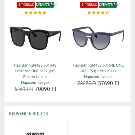
ÚJDONSÁG
KEDVEZMÉNY
ÚJDONSÁG
KEDVEZMÉNY
Ray-Ban RB4428 601S48
Ray-Ban RB4453 60154L ONE
Polarized ONE SIZE (56)
SIZE (59) Kék Unisex
Fekete Unisex
Napszemüvegek
57690 Ft
Napszemüvegek
73075 Ft
70090 Ft
63690 Ft
KEDVENC E-BOLTOK