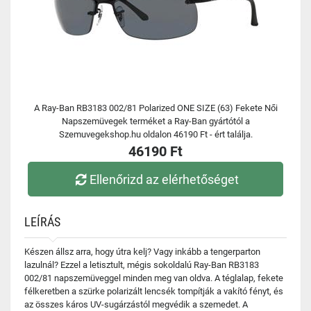
A Ray-Ban RB3183 002/81 Polarized ONE SIZE (63) Fekete Női
Napszemüvegek terméket a Ray-Ban gyártótól a
Szemuvegekshop.hu oldalon 46190 Ft - ért találja.
46190 Ft
Ellenőrizd az elérhetőséget
LEÍRÁS
Készen állsz arra, hogy útra kelj? Vagy inkább a tengerparton
lazulnál? Ezzel a letisztult, mégis sokoldalú Ray-Ban RB3183
002/81 napszemüveggel minden meg van oldva. A téglalap, fekete
félkeretben a szürke polarizált lencsék tompítják a vakító fényt, és
az összes káros UV-sugárzástól megvédik a szemedet. A