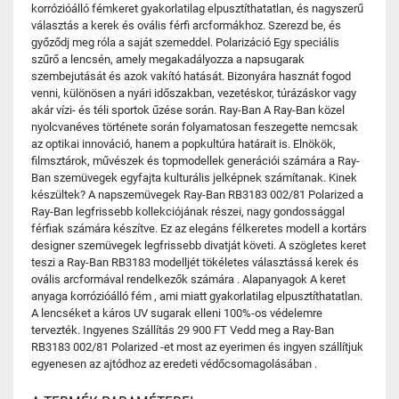
korrózióálló fémkeret gyakorlatilag elpusztíthatatlan, és nagyszerű
választás a kerek és ovális férfi arcformákhoz. Szerezd be, és
győződj meg róla a saját szemeddel. Polarizáció Egy speciális
szűrő a lencsén, amely megakadályozza a napsugarak
szembejutását és azok vakító hatását. Bizonyára hasznát fogod
venni, különösen a nyári időszakban, vezetéskor, túrázáskor vagy
akár vízi- és téli sportok űzése során. Ray-Ban A Ray-Ban közel
nyolcvanéves története során folyamatosan feszegette nemcsak
az optikai innováció, hanem a popkultúra határait is. Elnökök,
filmsztárok, művészek és topmodellek generációi számára a Ray-
Ban szemüvegek egyfajta kulturális jelképnek számítanak. Kinek
készültek? A napszemüvegek Ray-Ban RB3183 002/81 Polarized a
Ray-Ban legfrissebb kollekciójának részei, nagy gondossággal
férfiak számára készítve. Ez az elegáns félkeretes modell a kortárs
designer szemüvegek legfrissebb divatját követi. A szögletes keret
teszi a Ray-Ban RB3183 modelljét tökéletes választássá kerek és
ovális arcformával rendelkezők számára . Alapanyagok A keret
anyaga korrózióálló fém , ami miatt gyakorlatilag elpusztíthatatlan.
A lencséket a káros UV sugarak elleni 100%-os védelemre
tervezték. Ingyenes Szállítás 29 900 FT Vedd meg a Ray-Ban
RB3183 002/81 Polarized -et most az eyerimen és ingyen szállítjuk
egyenesen az ajtódhoz az eredeti védőcsomagolásában .