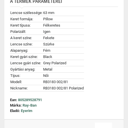
A TERMÉK PARAMÉTEREI
Lencse szélessége:
63 mm
Keret formája:
Pillow
Keret típusa:
Félkeretes
Polarizált:
Igen
A keret színe:
Fekete
Lencse színe:
Szürke
Alapanyag:
Fém
Keret gyári színe:
Black
Lencse gyári színe:
Grey Polarized
Gyártási anyag:
Metal
Típus:
Női
Modell:
RB3183 002/81
Nickname:
RB3183 002/81 Polarized
Ean:
805289528791
Márka:
Ray-Ban
Eladó:
Eyerim