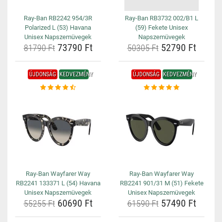
Ray-Ban RB2242 954/3R
Ray-Ban RB3732 002/B1 L
Polarized L (53) Havana
(59) Fekete Unisex
Unisex Napszemüvegek
Napszemüvegek
73790 Ft
52790 Ft
81790 Ft
50305 Ft
ÚJDONSÁG
KEDVEZMÉNY
ÚJDONSÁG
KEDVEZMÉNY
Ray-Ban Wayfarer Way
Ray-Ban Wayfarer Way
RB2241 133371 L (54) Havana
RB2241 901/31 M (51) Fekete
Unisex Napszemüvegek
Unisex Napszemüvegek
60690 Ft
57490 Ft
55255 Ft
61590 Ft