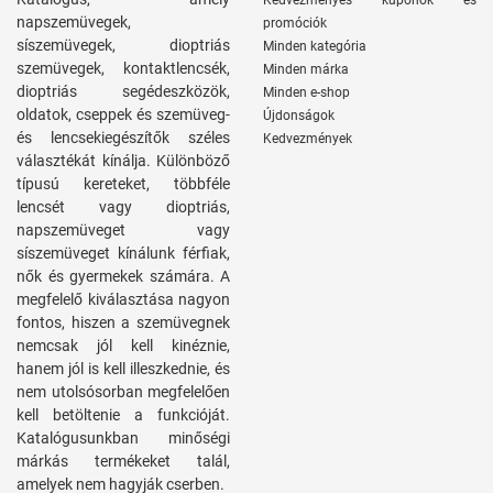
Kedvezményes kuponok és
napszemüvegek,
promóciók
síszemüvegek, dioptriás
Minden kategória
szemüvegek, kontaktlencsék,
Minden márka
dioptriás segédeszközök,
Minden e-shop
oldatok, cseppek és szemüveg-
Újdonságok
és lencsekiegészítők széles
Kedvezmények
választékát kínálja. Különböző
típusú kereteket, többféle
lencsét vagy dioptriás,
napszemüveget vagy
síszemüveget kínálunk férfiak,
nők és gyermekek számára. A
megfelelő kiválasztása nagyon
fontos, hiszen a szemüvegnek
nemcsak jól kell kinéznie,
hanem jól is kell illeszkednie, és
nem utolsósorban megfelelően
kell betöltenie a funkcióját.
Katalógusunkban minőségi
márkás termékeket talál,
amelyek nem hagyják cserben.