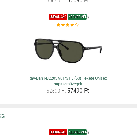
57090 Ft
60090 Ft
ÚJDONSÁG
KEDVEZMÉNY
Ray-Ban RB2205 901/31 L (60) Fekete Unisex
Napszemüvegek
57490 Ft
52590 Ft
EG
ÚJDONSÁG
KEDVEZMÉNY