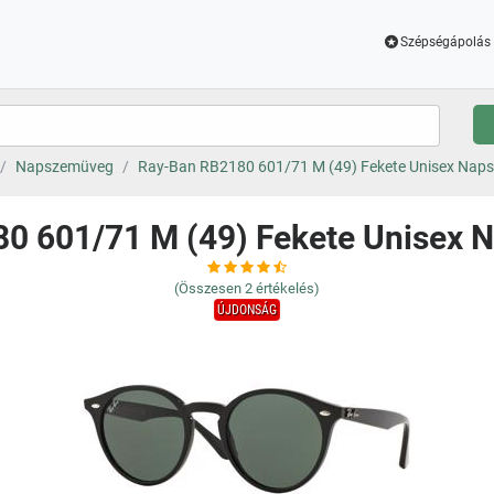
Szépségápolás 
Napszemüveg
Ray-Ban RB2180 601/71 M (49) Fekete Unisex Nap
0 601/71 M (49) Fekete Unisex
(Összesen
2
értékelés)
ÚJDONSÁG