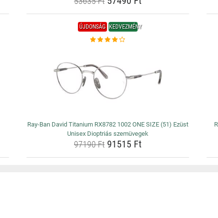
57490 Ft
53635 Ft
ÚJDONSÁG
KEDVEZMÉNY
)
Ray-Ban David Titanium RX8782 1002 ONE SIZE (51) Ezüst
R
Unisex Dioptriás szemüvegek
91515 Ft
97190 Ft