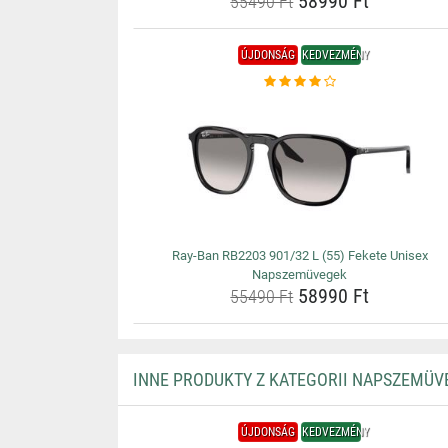
58990 Ft
55490 Ft
ÚJDONSÁG
KEDVEZMÉNY
Ray-Ban RB2203 901/32 L (55) Fekete Unisex
Napszemüvegek
58990 Ft
55490 Ft
INNE PRODUKTY Z KATEGORII NAPSZEMÜV
ÚJDONSÁG
KEDVEZMÉNY