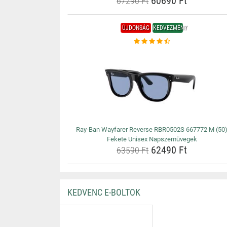
60690 Ft
67290 Ft
ÚJDONSÁG
KEDVEZMÉNY
Ray-Ban Wayfarer Reverse RBR0502S 667772 M (50
Fekete Unisex Napszemüvegek
62490 Ft
63590 Ft
KEDVENC E-BOLTOK