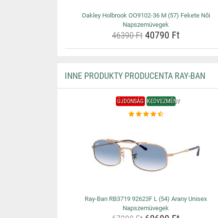
Oakley Holbrook OO9102-36 M (57) Fekete Női
Napszemüvegek
40790 Ft
46390 Ft
INNE PRODUKTY PRODUCENTA RAY-BAN
ÚJDONSÁG
KEDVEZMÉNY
Ray-Ban RB3719 92623F L (54) Arany Unisex
Napszemüvegek