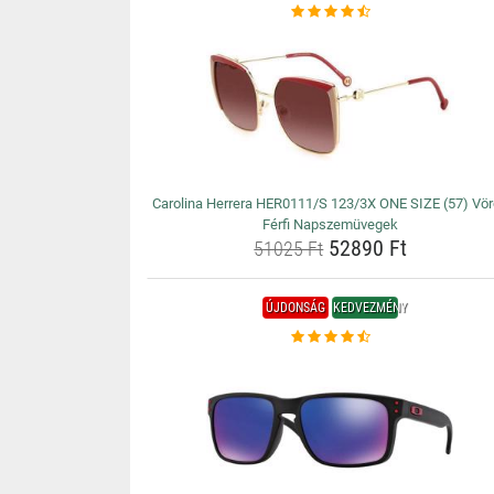
Carolina Herrera HER0111/S 123/3X ONE SIZE (57) Vö
Férfi Napszemüvegek
52890 Ft
51025 Ft
ÚJDONSÁG
KEDVEZMÉNY