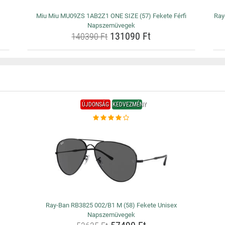
Miu Miu MU09ZS 1AB2Z1 ONE SIZE (57) Fekete Férfi
Ray
Napszemüvegek
131090 Ft
140390 Ft
ÚJDONSÁG
KEDVEZMÉNY
Ray-Ban RB3825 002/B1 M (58) Fekete Unisex
Napszemüvegek