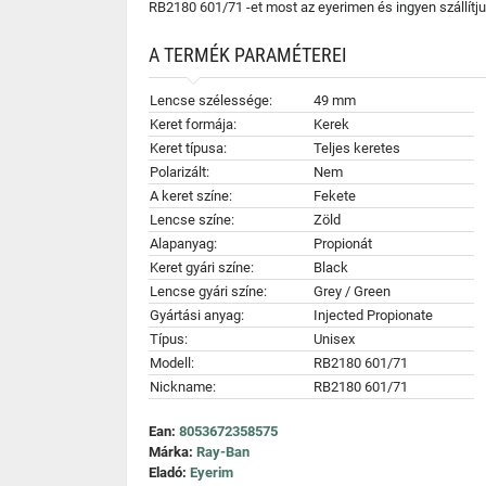
RB2180 601/71 -et most az eyerimen és ingyen szállít
A TERMÉK PARAMÉTEREI
Lencse szélessége:
49 mm
Keret formája:
Kerek
Keret típusa:
Teljes keretes
Polarizált:
Nem
A keret színe:
Fekete
Lencse színe:
Zöld
Alapanyag:
Propionát
Keret gyári színe:
Black
Lencse gyári színe:
Grey / Green
Gyártási anyag:
Injected Propionate
Típus:
Unisex
Modell:
RB2180 601/71
Nickname:
RB2180 601/71
Ean:
8053672358575
Márka:
Ray-Ban
Eladó:
Eyerim