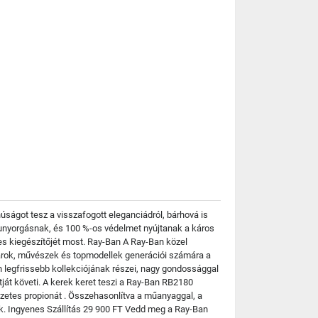
ágot tesz a visszafogott eleganciádról, bárhová is
a hunyorgásnak, és 100 %-os védelmet nyújtanak a káros
es kiegészítőjét most. Ray-Ban A Ray-Ban közel
tárok, művészek és topmodellek generációi számára a
legfrissebb kollekciójának részei, nagy gondossággal
tját követi. A kerek keret teszi a Ray-Ban RB2180
zetes propionát . Összehasonlítva a műanyaggal, a
k. Ingyenes Szállítás 29 900 FT Vedd meg a Ray-Ban