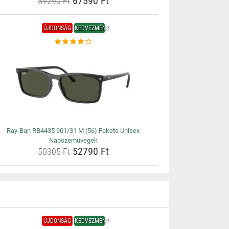
67590 Ft
59290 Ft
ÚJDONSÁG
KEDVEZMÉNY
Ray-Ban RB4435 901/31 M (56) Fekete Unisex
Napszemüvegek
52790 Ft
50305 Ft
ÚJDONSÁG
KEDVEZMÉNY