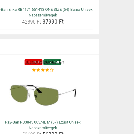
-Ban Erika RB4171 651413 ONE SIZE (54) Barna Unisex
Napszemüvegek
37990 Ft
42890 Ft
ÚJDONSÁG
KEDVEZMÉNY
Ray-Ban RB3845 003/4E M (57) Ezüst Unisex
Napszemüvegek