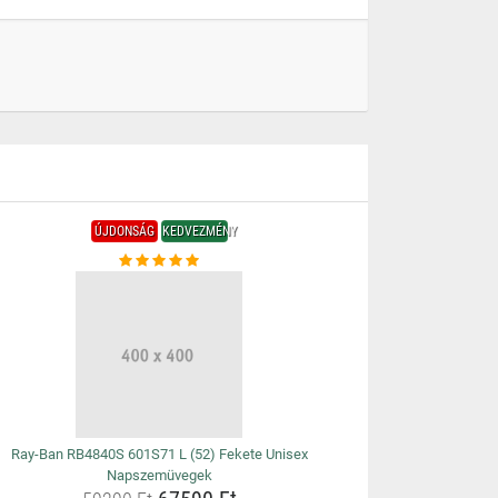
ÚJDONSÁG
KEDVEZMÉNY
Ray-Ban RB4840S 601S71 L (52) Fekete Unisex
Napszemüvegek