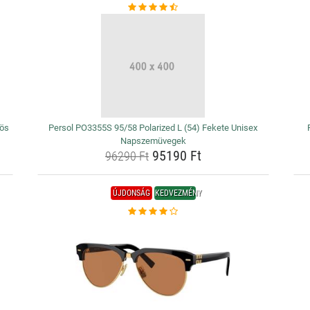
rös
Persol PO3355S 95/58 Polarized L (54) Fekete Unisex
Napszemüvegek
95190 Ft
96290 Ft
ÚJDONSÁG
KEDVEZMÉNY