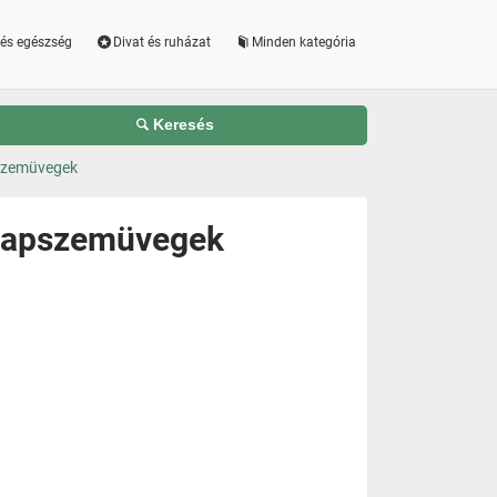
és egészség
Divat és ruházat
Minden kategória
Keresés
szemüvegek
 Napszemüvegek