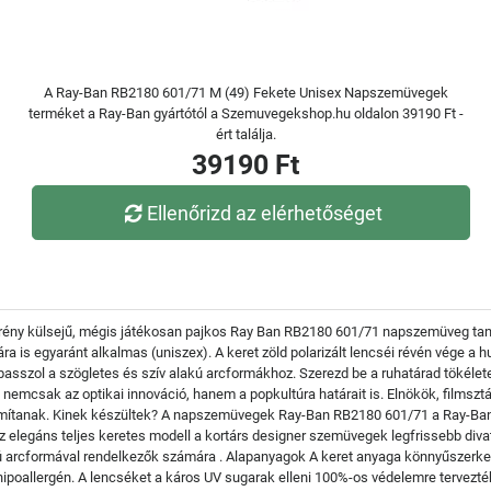
A Ray-Ban RB2180 601/71 M (49) Fekete Unisex Napszemüvegek
terméket a Ray-Ban gyártótól a Szemuvegekshop.hu oldalon 39190 Ft -
ért találja.
39190 Ft
Ellenőrizd az elérhetőséget
erény külsejű, mégis játékosan pajkos Ray Ban RB2180 601/71 napszemüveg tanús
ára is egyaránt alkalmas (uniszex). A keret zöld polarizált lencséi révén vége 
asszol a szögletes és szív alakú arcformákhoz. Szerezd be a ruhatárad tökélet
nemcsak az optikai innováció, hanem a popkultúra határait is. Elnökök, filmsz
ámítanak. Kinek készültek? A napszemüvegek Ray-Ban RB2180 601/71 a Ray-Ban 
az elegáns teljes keretes modell a kortárs designer szemüvegek legfrissebb diva
kú arcformával rendelkezők számára . Alapanyagok A keret anyaga könnyűszerke
ipoallergén. A lencséket a káros UV sugarak elleni 100%-os védelemre tervezté