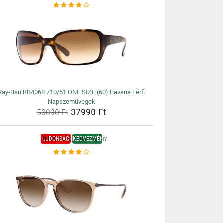
Ray-Ban RB4068 710/51 ONE SIZE (60) Havana Férfi
Napszemüvegek
37990 Ft
50090 Ft
ÚJDONSÁG
KEDVEZMÉNY