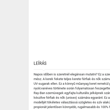
LEÍRÁS
Napos időben is szeretnél elegánsan mutatni? Ez a sz
mész. A kerek fekete teljes kerete férfiak és nők szám
UV-sugarak ellen. Ez a könnyű műanyag keret remekül p
nyolcvanéves története során folyamatosan feszegette 
Ray-Ban szemüvegek egyfajta kulturális jelképnek sz
készítve férfiak és nők (unisex) számára egyaránt. Ez 
modelljét tökéletes választássá szögletes és szív ala
propionát jelentősen könnyebb, rugalmasabb és 100% h