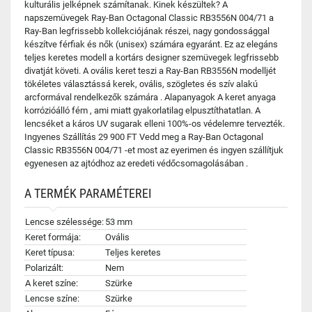
kulturális jelképnek számítanak. Kinek készültek? A
napszemüvegek Ray-Ban Octagonal Classic RB3556N 004/71 a
Ray-Ban legfrissebb kollekciójának részei, nagy gondossággal
készítve férfiak és nők (unisex) számára egyaránt. Ez az elegáns
teljes keretes modell a kortárs designer szemüvegek legfrissebb
divatját követi. A ovális keret teszi a Ray-Ban RB3556N modelljét
tökéletes választássá kerek, ovális, szögletes és szív alakú
arcformával rendelkezők számára . Alapanyagok A keret anyaga
korrózióálló fém , ami miatt gyakorlatilag elpusztíthatatlan. A
lencséket a káros UV sugarak elleni 100%-os védelemre tervezték.
Ingyenes Szállítás 29 900 FT Vedd meg a Ray-Ban Octagonal
Classic RB3556N 004/71 -et most az eyerimen és ingyen szállítjuk
egyenesen az ajtódhoz az eredeti védőcsomagolásában .
A TERMÉK PARAMÉTEREI
Lencse szélessége:
53 mm
Keret formája:
Ovális
Keret típusa:
Teljes keretes
Polarizált:
Nem
A keret színe:
Szürke
Lencse színe:
Szürke