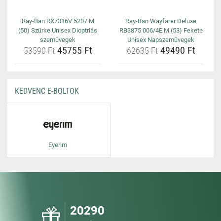
Ray-Ban RX7316V 5207 M
Ray-Ban Wayfarer Deluxe
(50) Szürke Unisex Dioptriás
RB3875 006/4E M (53) Fekete
szemüvegek
Unisex Napszemüvegek
45755 Ft
49490 Ft
53590 Ft
62635 Ft
KEDVENC E-BOLTOK
Eyerim
20290