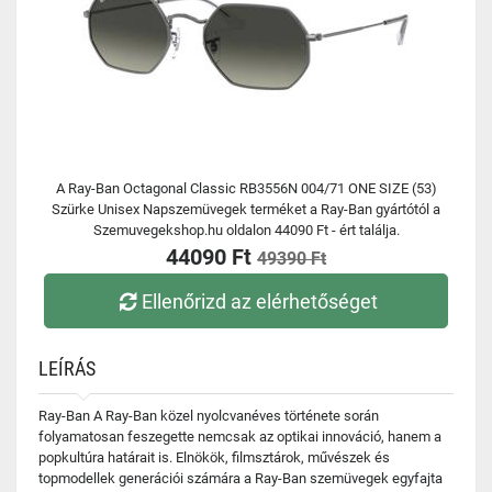
A Ray-Ban Octagonal Classic RB3556N 004/71 ONE SIZE (53)
Szürke Unisex Napszemüvegek terméket a Ray-Ban gyártótól a
Szemuvegekshop.hu oldalon 44090 Ft - ért találja.
44090 Ft
49390 Ft
Ellenőrizd az elérhetőséget
LEÍRÁS
Ray-Ban A Ray-Ban közel nyolcvanéves története során
folyamatosan feszegette nemcsak az optikai innováció, hanem a
popkultúra határait is. Elnökök, filmsztárok, művészek és
topmodellek generációi számára a Ray-Ban szemüvegek egyfajta