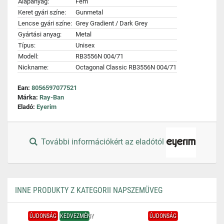
Alapanyag:
Fém
Keret gyári színe:
Gunmetal
Lencse gyári színe:
Grey Gradient / Dark Grey
Gyártási anyag:
Metal
Típus:
Unisex
Modell:
RB3556N 004/71
Nickname:
Octagonal Classic RB3556N 004/71
Ean:
8056597077521
Márka:
Ray-Ban
Eladó:
Eyerim
További információkért az eladótól
INNE PRODUKTY Z KATEGORII NAPSZEMÜVEG
ÚJDONSÁG
KEDVEZMÉNY
ÚJDONSÁG