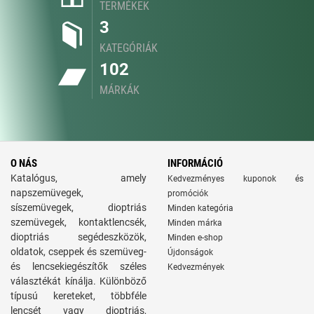
TERMÉKEK
3
KATEGÓRIÁK
102
MÁRKÁK
O NÁS
INFORMÁCIÓ
Katalógus, amely
Kedvezményes kuponok és
napszemüvegek,
promóciók
síszemüvegek, dioptriás
Minden kategória
szemüvegek, kontaktlencsék,
Minden márka
dioptriás segédeszközök,
Minden e-shop
oldatok, cseppek és szemüveg-
Újdonságok
és lencsekiegészítők széles
Kedvezmények
választékát kínálja. Különböző
típusú kereteket, többféle
lencsét vagy dioptriás,