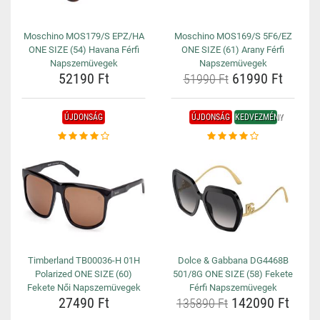
Moschino MOS179/S EPZ/HA
Moschino MOS169/S 5F6/EZ
ONE SIZE (54) Havana Férfi
ONE SIZE (61) Arany Férfi
Napszemüvegek
Napszemüvegek
52190 Ft
61990 Ft
51990 Ft
ÚJDONSÁG
ÚJDONSÁG
KEDVEZMÉNY
Timberland TB00036-H 01H
Dolce & Gabbana DG4468B
Polarized ONE SIZE (60)
501/8G ONE SIZE (58) Fekete
Fekete Női Napszemüvegek
Férfi Napszemüvegek
27490 Ft
142090 Ft
135890 Ft