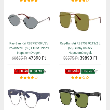
Ray-Ban Kai RB3757 004/2V
Ray-Ban Ari RB3758 9213/2 L
Polarized L (59) Ezüst Unisex
(56) Arany Unisex
Napszemüvegek
Napszemüvegek
47890 Ft
39890 Ft
60655 Ft
50575 Ft
ÚJDONSÁG
KEDVEZMÉNY
ÚJDONSÁG
KEDVEZMÉNY