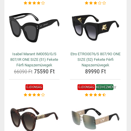
Isabel Marant IM0050/G/S
Etro ETRO0076/S 807/9O ONE
807/IR ONE SIZE (51) Fekete
SIZE (52) Fekete Férfi
Férfi Napszemüvegek
Napszemüvegek
75590 Ft
89990 Ft
66090 Ft
ÚJDONSÁG
ÚJDONSÁG
KEDVEZMÉNY