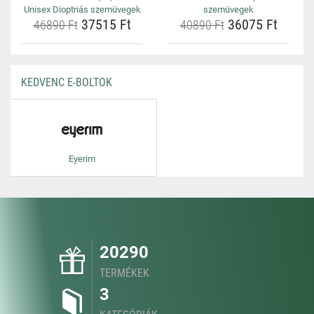
Unisex Dioptriás szemüvegek
szemüvegek
37515 Ft
36075 Ft
46890 Ft
40890 Ft
KEDVENC E-BOLTOK
Eyerim
20290
TERMÉKEK
3