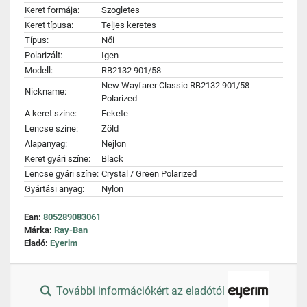
Keret formája:
Szogletes
Keret típusa:
Teljes keretes
Típus:
Női
Polarizált:
Igen
Modell:
RB2132 901/58
New Wayfarer Classic RB2132 901/58
Nickname:
Polarized
A keret színe:
Fekete
Lencse színe:
Zöld
Alapanyag:
Nejlon
Keret gyári színe:
Black
Lencse gyári színe:
Crystal / Green Polarized
Gyártási anyag:
Nylon
Ean:
805289083061
Márka:
Ray-Ban
Eladó:
Eyerim
További információkért az eladótól