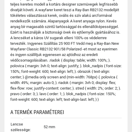
teljes keretes modell a kortárs designer szemüvegek legfrissebb
divatját követi. A wayfarer keret teszi a Ray-Ban RB2132 modelljét
tökéletes választássá kerek, ovális és szív alakú arcformával
rendelkezők számára. Alapanyagok A keret anyaga nylon. Kevés
anyag bír magasabb szintű tartóssággal és ellenállóképességgel.
Ezért is használják a biztonsági övek és ejtőernyők gyártásához is.
A lencséket a káros UV sugarak elleni 100%-os védelemre
tervezték. Ingyenes Szállítás 25 900 FT Vedd meg a Ray-Ban New
Wayfarer Classic RB2132 901/58 Polarized -et most az eyerimen
és ingyen szállítjuk egyenesen az ajtódhoz az eredeti
védőcsomagolásában. .riadok { display: table; width: 100%; }.
polovica { margin: 3vh 0; text-align: justify; }. blok_nadpis { font-size:
150%; font-weight: 600; text-align: left; }. obrazok { text-align:
center; } @media only screen and (min-width: 768px) {. polovica {
width: 49%; margin: auto 0; }. riadok { margin: 3vh 0; display: flex;
flex-flow: row; justify-content: center; }. stred { width: 2%; order: 2; }.
pravo { order: 3; }. lavo { order: 1; }. blok_nadpis { font-size: 150%;
font-weight: 600; text-align: left; text-align-last: left; } }
A TERMÉK PARAMÉTEREI
Lencse
52 mm
szélessége: