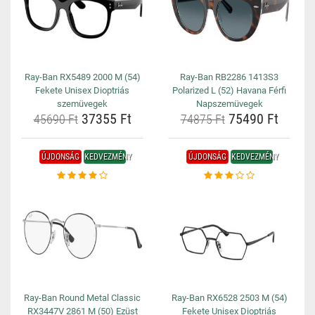
Ray-Ban RX5489 2000 M (54)
Ray-Ban RB2286 1413S3
Fekete Unisex Dioptriás
Polarized L (52) Havana Férfi
szemüvegek
Napszemüvegek
37355 Ft
75490 Ft
45690 Ft
74875 Ft
ÚJDONSÁG
KEDVEZMÉNY
ÚJDONSÁG
KEDVEZMÉNY
Ray-Ban Round Metal Classic
Ray-Ban RX6528 2503 M (54)
RX3447V 2861 M (50) Ezüst
Fekete Unisex Dioptriás