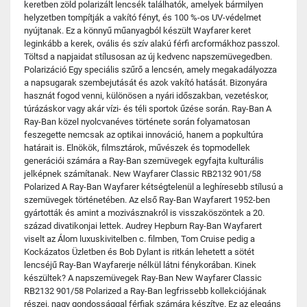
keretben zöld polarizált lencsék találhatók, amelyek bármilyen
helyzetben tompítják a vakító fényt, és 100 %-os UV-védelmet
nyújtanak. Ez a könnyű műanyagból készült Wayfarer keret
leginkább a kerek, ovális és szív alakú férfi arcformákhoz passzol.
Töltsd a napjaidat stílusosan az új kedvenc napszemüvegedben.
Polarizáció Egy speciális szűrő a lencsén, amely megakadályozza
a napsugarak szembejutását és azok vakító hatását. Bizonyára
hasznát fogod venni, különösen a nyári időszakban, vezetéskor,
túrázáskor vagy akár vízi- és téli sportok űzése során. Ray-Ban A
Ray-Ban közel nyolcvanéves története során folyamatosan
feszegette nemcsak az optikai innováció, hanem a popkultúra
határait is. Elnökök, filmsztárok, művészek és topmodellek
generációi számára a Ray-Ban szemüvegek egyfajta kulturális
jelképnek számítanak. New Wayfarer Classic RB2132 901/58
Polarized A Ray-Ban Wayfarer kétségtelenül a leghíresebb stílusú a
szemüvegek történetében. Az első Ray-Ban Wayfarert 1952-ben
gyártották és amint a mozivásznakról is visszaköszöntek a 20.
század divatikonjai lettek. Audrey Hepburn Ray-Ban Wayfarert
viselt az Álom luxuskivitelben c. filmben, Tom Cruise pedig a
Kockázatos Üzletben és Bob Dylant is ritkán lehetett a sötét
lencséjű Ray-Ban Wayfarerje nélkül látni fénykorában. Kinek
készültek? A napszemüvegek Ray-Ban New Wayfarer Classic
RB2132 901/58 Polarized a Ray-Ban legfrissebb kollekciójának
részei, nagy gondossággal férfiak számára készítve. Ez az elegáns