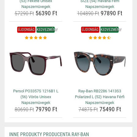
(53) Fekete Unisex
SIZE (54) Havana Férfi
Napszemüvegek
Napszemüvegek
56390 Ft
97890 Ft
57290 Ft
104890 Ft
ÚJDONSÁG
KEDVEZMÉNY
ÚJDONSÁG
KEDVEZMÉNY
Persol PO3357S 1216B1 L
Ray-Ban RB2286 1413S3
(56) Vörös Unisex
Polarized L (52) Havana Férfi
Napszemüvegek
Napszemüvegek
79790 Ft
75490 Ft
80690 Ft
74875 Ft
INNE PRODUKTY PRODUCENTA RAY-BAN