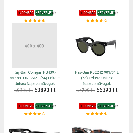
ÚJDONSÁG
KEDVEZMÉNY
ÚJDONSÁG
KEDVEZMÉNY
Ray-Ban Corrigan RB4397
Ray-Ban RB2242 901/31 L
667780 ONE SIZE (54) Fekete
(53) Fekete Unisex
Unisex Napszemüvegek
Napszemüvegek
53890 Ft
56390 Ft
50935 Ft
57290 Ft
ÚJDONSÁG
KEDVEZMÉNY
ÚJDONSÁG
KEDVEZMÉNY