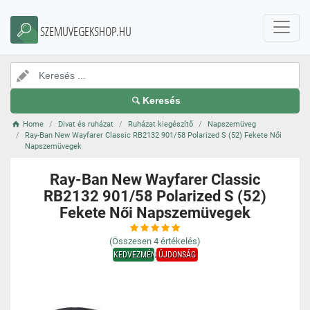
SZEMUVEGEKSHOP.HU
Keresés
Home
Divat és ruházat
Ruházat kiegészítő
Napszemüveg
Ray-Ban New Wayfarer Classic RB2132 901/58 Polarized S (52) Fekete Női
Napszemüvegek
Ray-Ban New Wayfarer Classic
RB2132 901/58 Polarized S (52)
Fekete Női Napszemüvegek
(Összesen
4
értékelés)
KEDVEZMÉNY
ÚJDONSÁG