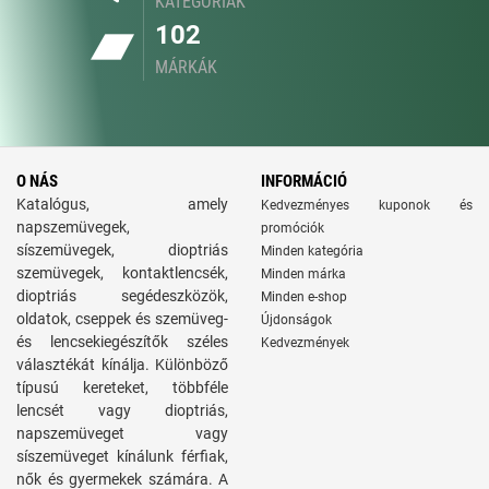
KATEGÓRIÁK
102
MÁRKÁK
O NÁS
INFORMÁCIÓ
Katalógus, amely
Kedvezményes kuponok és
napszemüvegek,
promóciók
síszemüvegek, dioptriás
Minden kategória
szemüvegek, kontaktlencsék,
Minden márka
dioptriás segédeszközök,
Minden e-shop
oldatok, cseppek és szemüveg-
Újdonságok
és lencsekiegészítők széles
Kedvezmények
választékát kínálja. Különböző
típusú kereteket, többféle
lencsét vagy dioptriás,
napszemüveget vagy
síszemüveget kínálunk férfiak,
nők és gyermekek számára. A