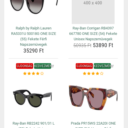
Ralph by Ralph Lauren
Ray-Ban Corrigan RB4397
RA5331U 50018G ONE SIZE
667780 ONE SIZE (54) Fekete
(55) Fekete Férfi
Unisex Napszemüvegek
53890 Ft
Napszemüvegek
50935 Ft
35290 Ft
ÚJDONSÁG
KEDVEZMÉNY
ÚJDONSÁG
KEDVEZMÉNY
Ray-Ban RB2242 901/31 L
Prada PR15WS 22A20I ONE