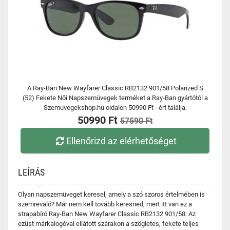
A Ray-Ban New Wayfarer Classic RB2132 901/58 Polarized S
(52) Fekete Női Napszemüvegek terméket a Ray-Ban gyártótól a
Szemuvegekshop.hu oldalon 50990 Ft - ért találja.
50990 Ft
57590 Ft
Ellenőrizd az elérhetőséget
LEÍRÁS
Olyan napszemüveget keresel, amely a szó szoros értelmében is
szemrevaló? Már nem kell tovább keresned, mert itt van ez a
strapabíró Ray-Ban New Wayfarer Classic RB2132 901/58. Az
ezüst márkalogóval ellátott szárakon a szögletes, fekete teljes