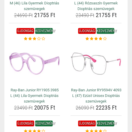
M (46) Lila Gyermek Dioptriás
L (44) Rózsaszín Gyermek
szemüvegek
Dioptriás szemüvegek
21755 Ft
21755 Ft
24690 Ft
23490 Ft
ÚJDONSÁG
KEDVEZMÉNY
ÚJDONSÁG
KEDVEZMÉNY
Ray-Ban Junior RY1905 3985
Ray-Ban Junior RY9594V 4093
L (44) Lila Gyermek Dioptriás
L (47) Ezüst Unisex Dioptriás
szemüvegek
szemüvegek
20075 Ft
22235 Ft
23490 Ft
26090 Ft
ÚJDONSÁG
KEDVEZMÉNY
ÚJDONSÁG
KEDVEZMÉNY