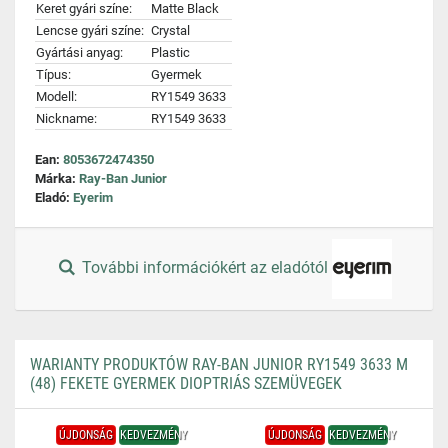
Keret gyári színe:
Matte Black
Lencse gyári színe:
Crystal
Gyártási anyag:
Plastic
Típus:
Gyermek
Modell:
RY1549 3633
Nickname:
RY1549 3633
Ean:
8053672474350
Márka:
Ray-Ban Junior
Eladó:
Eyerim
További információkért az eladótól
WARIANTY PRODUKTÓW RAY-BAN JUNIOR RY1549 3633 M
(48) FEKETE GYERMEK DIOPTRIÁS SZEMÜVEGEK
ÚJDONSÁG
KEDVEZMÉNY
ÚJDONSÁG
KEDVEZMÉNY