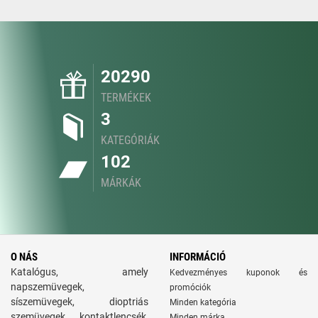
20290
TERMÉKEK
3
KATEGÓRIÁK
102
MÁRKÁK
O NÁS
INFORMÁCIÓ
Katalógus, amely
Kedvezményes kuponok és
napszemüvegek,
promóciók
síszemüvegek, dioptriás
Minden kategória
szemüvegek, kontaktlencsék,
Minden márka