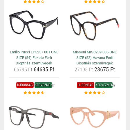
Emilio Pucci EP5257 001 ONE
Missoni MIS0239 086 ONE
SIZE (54) Fekete Férfi
SIZE (52) Havana Férfi
Dioptriás szemüvegek
Dioptriás szemüvegek
64635 Ft
23675 Ft
66795 Ft
27195 Ft
ÚJDONSÁG
KEDVEZMÉNY
ÚJDONSÁG
KEDVEZMÉNY