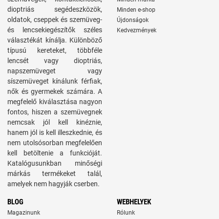
dioptriás segédeszközök,
Minden e-shop
oldatok, cseppek és szemüveg-
Újdonságok
és lencsekiegészítők széles
Kedvezmények
választékát kínálja. Különböző
típusú kereteket, többféle
lencsét vagy dioptriás,
napszemüveget vagy
síszemüveget kínálunk férfiak,
nők és gyermekek számára. A
megfelelő kiválasztása nagyon
fontos, hiszen a szemüvegnek
nemcsak jól kell kinéznie,
hanem jól is kell illeszkednie, és
nem utolsósorban megfelelően
kell betöltenie a funkcióját.
Katalógusunkban minőségi
márkás termékeket talál,
amelyek nem hagyják cserben.
BLOG
WEBHELYEK
Magazinunk
Rólunk