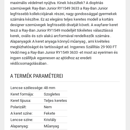
maximális védelmet nyújtva. Kinek készültek? A dioptriás
szemüvegek Ray-Ban Junior RY1549 3633 a Ray-Ban Junior
legfrissebb kollekciójának részei, nagy gondossággal gyermekek
számára készítve. Ez az elegáns teljes keretes modell a kortárs
designer szemüvegek legfrissebb divatját követi. A wayfarer keret
teszi a Ray-Ban Junior RY1549 modelljét tökéletes választássá
kerek, ovális és szív alakú arcformával rendelkezők számára .
Alapanyagok A keret anyaga könnyű műanyag , ami kivételes
megbízhatóságot és tartósságot ad. Ingyenes Szállítás 29 900 FT
Vedd meg a Ray-Ban Junior RY1549 3633 -et most az eyerimen és
ingyen szállítjuk egyenesen az ajtódhoz az eredeti
védőcsomagolásában .
A TERMÉK PARAMÉTEREI
Lencse szélessége:
48 mm
Keret formája:
Szogletes
Keret típusa:
Teljes keretes
Polarizált:
Nem
A keret színe:
Fekete
Lencse színe:
Kristály
Alapanyag:
Műanyag