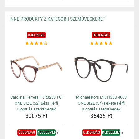
INNE PRODUKTY Z KATEGORII SZEMÜVEGKERET
ÚJDONSÁG
ÚJDONSÁG
Carolina Herrera HER0253 TUI
Michael Kors MK4135U 4003
ONE SIZE (52) Bézs Férfi
ONE SIZE (54) Fekete Férfi
Dioptriás szemüvegek
Dioptriás szemüvegek
30075 Ft
35435 Ft
ÚJDONSÁG
KEDVEZMÉNY
ÚJDONSÁG
KEDVEZMÉNY