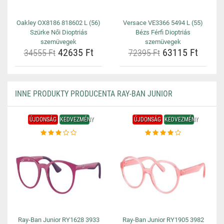
Oakley OX8186 818602 L (56)
Versace VE3366 5494 L (55)
Szürke Női Dioptriás
Bézs Férfi Dioptriás
szemüvegek
szemüvegek
42635 Ft
63115 Ft
34555 Ft
72395 Ft
INNE PRODUKTY PRODUCENTA RAY-BAN JUNIOR
ÚJDONSÁG
KEDVEZMÉNY
ÚJDONSÁG
KEDVEZMÉNY
Ray-Ban Junior RY1628 3933
Ray-Ban Junior RY1905 3982