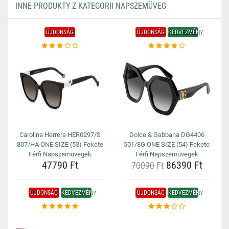
INNE PRODUKTY Z KATEGORII NAPSZEMÜVEG
ÚJDONSÁG
ÚJDONSÁG
KEDVEZMÉNY
Carolina Herrera HER0297/S
Dolce & Gabbana DG4406
807/HA ONE SIZE (53) Fekete
501/8G ONE SIZE (54) Fekete
Férfi Napszemüvegek
Férfi Napszemüvegek
47790 Ft
86390 Ft
70090 Ft
ÚJDONSÁG
KEDVEZMÉNY
ÚJDONSÁG
KEDVEZMÉNY