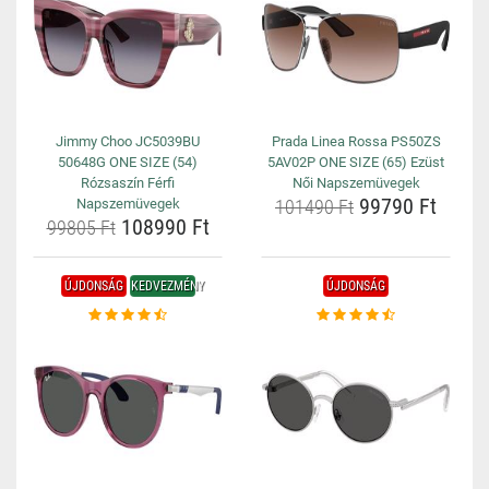
Jimmy Choo JC5039BU
Prada Linea Rossa PS50ZS
50648G ONE SIZE (54)
5AV02P ONE SIZE (65) Ezüst
Rózsaszín Férfi
Női Napszemüvegek
99790 Ft
Napszemüvegek
101490 Ft
108990 Ft
99805 Ft
ÚJDONSÁG
KEDVEZMÉNY
ÚJDONSÁG