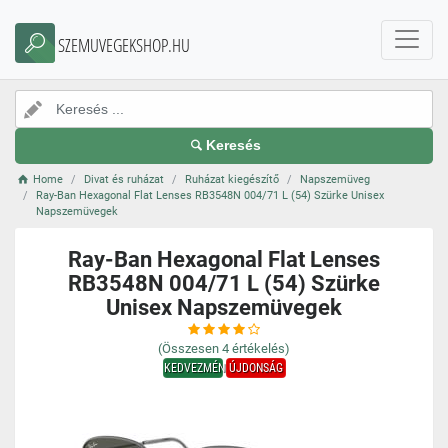
SZEMUVEGEKSHOP.HU
Keresés
Home
Divat és ruházat
Ruházat kiegészítő
Napszemüveg
Ray-Ban Hexagonal Flat Lenses RB3548N 004/71 L (54) Szürke Unisex
Napszemüvegek
Ray-Ban Hexagonal Flat Lenses
RB3548N 004/71 L (54) Szürke
Unisex Napszemüvegek
(Összesen
4
értékelés)
KEDVEZMÉNY
ÚJDONSÁG