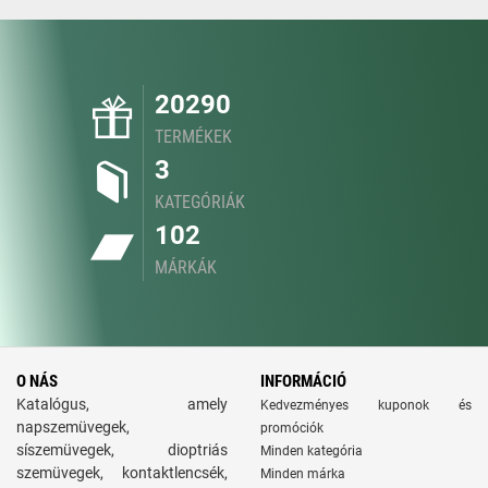
20290
TERMÉKEK
3
KATEGÓRIÁK
102
MÁRKÁK
O NÁS
INFORMÁCIÓ
Katalógus, amely
Kedvezményes kuponok és
napszemüvegek,
promóciók
síszemüvegek, dioptriás
Minden kategória
szemüvegek, kontaktlencsék,
Minden márka