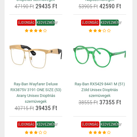
29435 Ft
42590 Ft
47190 Ft
53905 Ft
ÚJDONSÁG
KEDVEZMÉNY
ÚJDONSÁG
KEDVEZMÉNY
Ray-Ban Wayfarer Deluxe
Ray-Ban RX5429 8441 M (51)
RX3875V 3191 ONE SIZE (53)
Zöld Unisex Dioptriás
Arany Unisex Dioptriás
szemüvegek
37355 Ft
szemüvegek
38555 Ft
39435 Ft
40715 Ft
ÚJDONSÁG
KEDVEZMÉNY
ÚJDONSÁG
KEDVEZMÉNY