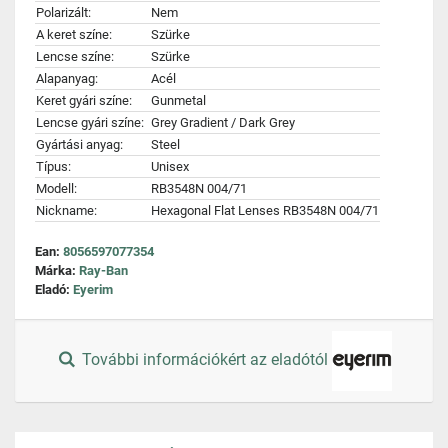
Polarizált:
Nem
A keret színe:
Szürke
Lencse színe:
Szürke
Alapanyag:
Acél
Keret gyári színe:
Gunmetal
Lencse gyári színe:
Grey Gradient / Dark Grey
Gyártási anyag:
Steel
Típus:
Unisex
Modell:
RB3548N 004/71
Nickname:
Hexagonal Flat Lenses RB3548N 004/71
Ean:
8056597077354
Márka:
Ray-Ban
Eladó:
Eyerim
További információkért az eladótól