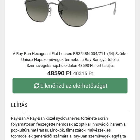
A Ray-Ban Hexagonal Flat Lenses RB3548N 004/71 L (54) Szürke
Unisex Napszemüvegek terméket a Ray-Ban gyártótól a
Szemuvegekshop.hu oldalon 48590 Ft - ért találja.
48590 Ft
40315 Ft
Ellenőrizd az elérhetőséget
LEÍRÁS
Ray-Ban A Ray-Ban közel nyolcvanéves története során
folyamatosan feszegette nemcsak az optikai innováció, hanem a
popkultúra határait is. Elnökök, filmsztárok, művészek és
topmodellek generációi számára a Ray-Ban szemüvegek egyfajta