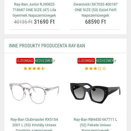
Ray-Ban Junior RJ9082S
Swarovski SK7033 400187
718687 ONE SIZE (47) Lila
ONE SIZE (53) Ezüst Férfi
Gyermek Napszemüvegek
Napszemüvegek
31690 Ft
68590 Ft
40135 Ft
INNE PRODUKTY PRODUCENTA RAY-BAN
ÚJDONSÁG
KEDVEZMÉNY
ÚJDONSÁG
KEDVEZMÉNY
Ray-Ban Clubmaster RX5154
Ray-Ban RB4430 667711 L
2001 L (53) Kristály Unisex
(52) Fekete Unisex
Dioptriás szemüvegek
Napszemüvegek