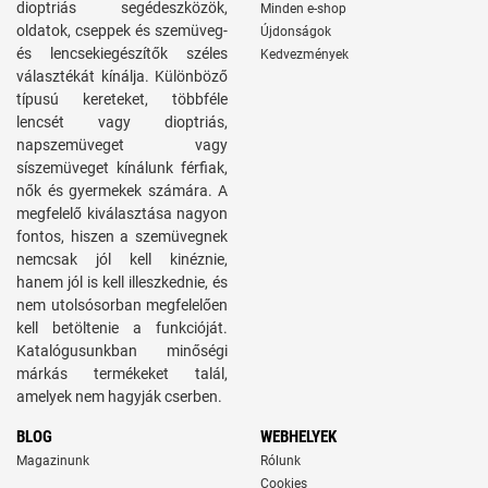
dioptriás segédeszközök,
Minden e-shop
oldatok, cseppek és szemüveg-
Újdonságok
és lencsekiegészítők széles
Kedvezmények
választékát kínálja. Különböző
típusú kereteket, többféle
lencsét vagy dioptriás,
napszemüveget vagy
síszemüveget kínálunk férfiak,
nők és gyermekek számára. A
megfelelő kiválasztása nagyon
fontos, hiszen a szemüvegnek
nemcsak jól kell kinéznie,
hanem jól is kell illeszkednie, és
nem utolsósorban megfelelően
kell betöltenie a funkcióját.
Katalógusunkban minőségi
márkás termékeket talál,
amelyek nem hagyják cserben.
BLOG
WEBHELYEK
Magazinunk
Rólunk
Cookies