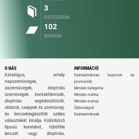
3
KATEGÓRIÁK
102
MÁRKÁK
O NÁS
INFORMÁCIÓ
Katalógus, amely
Kedvezményes kuponok és
napszemüvegek,
promóciók
síszemüvegek, dioptriás
Minden kategória
szemüvegek, kontaktlencsék,
Minden márka
dioptriás segédeszközök,
Minden e-shop
oldatok, cseppek és szemüveg-
Újdonságok
és lencsekiegészítők széles
Kedvezmények
választékát kínálja. Különböző
típusú kereteket, többféle
lencsét vagy dioptriás,