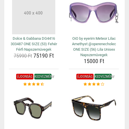
Dolce & Gabbana DG4416
OiO by eyerim Meteor Lilac
303487 ONE SIZE (53) Fehér
Amethyst @operenecholec
Férfi Napszemüvegek
ONE SIZE (56) Lila Unisex
75190 Ft
75990 Ft
Napszemüvegek
15000 Ft
ÚJDONSÁG
KEDVEZMÉNY
ÚJDONSÁG
KEDVEZMÉNY