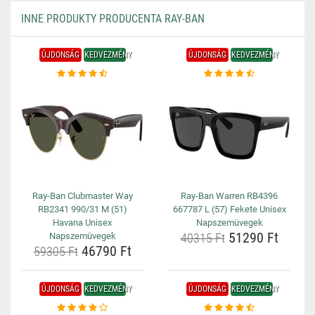
INNE PRODUKTY PRODUCENTA RAY-BAN
ÚJDONSÁG
KEDVEZMÉNY
ÚJDONSÁG
KEDVEZMÉNY
Ray-Ban Clubmaster Way
Ray-Ban Warren RB4396
RB2341 990/31 M (51)
667787 L (57) Fekete Unisex
Havana Unisex
Napszemüvegek
51290 Ft
Napszemüvegek
40315 Ft
46790 Ft
59305 Ft
ÚJDONSÁG
KEDVEZMÉNY
ÚJDONSÁG
KEDVEZMÉNY