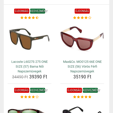
ÚJDONSÁG
KEDVEZMÉNY
ÚJDONSÁG
Lacoste L6027S 275 ONE
Max&Co. MO0125 66E ONE
SIZE (57) Barna Női
SIZE (56) Vörös Férfi
Napszemüvegek
Napszemüvegek
39390 Ft
35190 Ft
34490 Ft
ÚJDONSÁG
KEDVEZMÉNY
ÚJDONSÁG
KEDVEZMÉNY