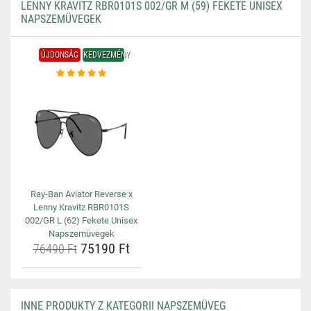
LENNY KRAVITZ RBR0101S 002/GR M (59) FEKETE UNISEX
NAPSZEMÜVEGEK
ÚJDONSÁG
KEDVEZMÉNY
Ray-Ban Aviator Reverse x
Lenny Kravitz RBR0101S
002/GR L (62) Fekete Unisex
Napszemüvegek
75190 Ft
76490 Ft
INNE PRODUKTY Z KATEGORII NAPSZEMÜVEG