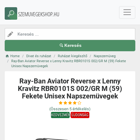
SZEMUVEGEKSHOP.HU
Keresés
Home
Divat és ruházat
Ruházat kiegészítő
Napszemüveg
Ray-Ban Aviator Reverse x Lenny Kravitz RBR0101S 002/GR M (59) Fekete
Unisex Napszemüvegek
Ray-Ban Aviator Reverse x Lenny
Kravitz RBR0101S 002/GR M (59)
Fekete Unisex Napszemüvegek
(Összesen
5
értékelés)
KEDVEZMÉNY
ÚJDONSÁG