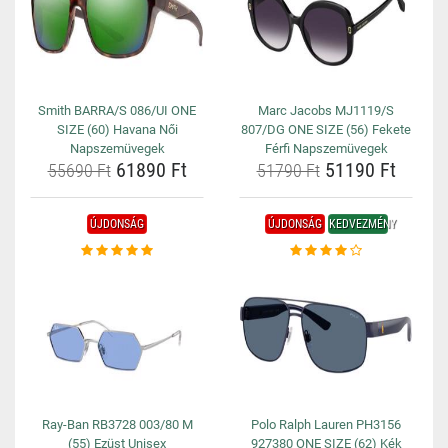
Smith BARRA/S 086/UI ONE
Marc Jacobs MJ1119/S
SIZE (60) Havana Női
807/DG ONE SIZE (56) Fekete
Napszemüvegek
Férfi Napszemüvegek
61890 Ft
51190 Ft
55690 Ft
51790 Ft
ÚJDONSÁG
ÚJDONSÁG
KEDVEZMÉNY
Ray-Ban RB3728 003/80 M
Polo Ralph Lauren PH3156
(55) Ezüst Unisex
927380 ONE SIZE (62) Kék