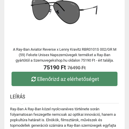
A Ray-Ban Aviator Reverse x Lenny Kravitz RBR0101S 002/GR M
(59) Fekete Unisex Napszemüvegek terméket a Ray-Ban
gyártótól a Szemuvegekshop.hu oldalon 75190 Ft - ért találja.
75190 Ft
76490 Ft
Ellenőrizd az elérhetőséget
LEÍRÁS
Ray-Ban A Ray-Ban közel nyolcvanéves története során
folyamatosan feszegette nemcsak az optikai innováció, hanem a
popkultúra határait is. Elnökök, filmsztárok, művészek és
topmodellek generációi számára a Ray-Ban szemüvegek egyfajta