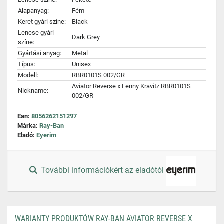
Alapanyag:
Fém
Keret gyári színe:
Black
Lencse gyári
Dark Grey
színe:
Gyártási anyag:
Metal
Típus:
Unisex
Modell:
RBR0101S 002/GR
Aviator Reverse x Lenny Kravitz RBR0101S
Nickname:
002/GR
Ean:
8056262151297
Márka:
Ray-Ban
Eladó:
Eyerim
További információkért az eladótól
WARIANTY PRODUKTÓW RAY-BAN AVIATOR REVERSE X