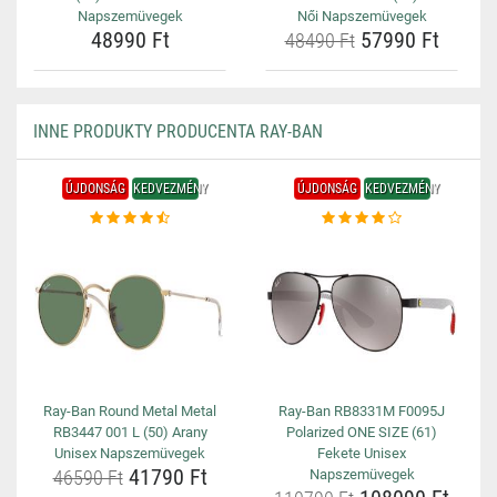
Napszemüvegek
Női Napszemüvegek
48990 Ft
57990 Ft
48490 Ft
INNE PRODUKTY PRODUCENTA RAY-BAN
ÚJDONSÁG
KEDVEZMÉNY
ÚJDONSÁG
KEDVEZMÉNY
Ray-Ban Round Metal Metal
Ray-Ban RB8331M F0095J
RB3447 001 L (50) Arany
Polarized ONE SIZE (61)
Unisex Napszemüvegek
Fekete Unisex
41790 Ft
46590 Ft
Napszemüvegek