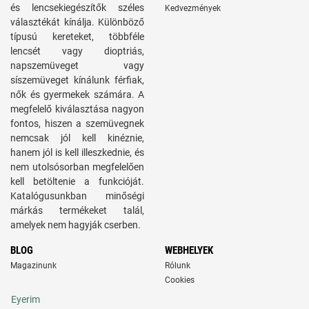
és lencsekiegészítők széles
Kedvezmények
választékát kínálja. Különböző
típusú kereteket, többféle
lencsét vagy dioptriás,
napszemüveget vagy
síszemüveget kínálunk férfiak,
nők és gyermekek számára. A
megfelelő kiválasztása nagyon
fontos, hiszen a szemüvegnek
nemcsak jól kell kinéznie,
hanem jól is kell illeszkednie, és
nem utolsósorban megfelelően
kell betöltenie a funkcióját.
Katalógusunkban minőségi
márkás termékeket talál,
amelyek nem hagyják cserben.
BLOG
WEBHELYEK
Magazinunk
Rólunk
Cookies
Eyerim