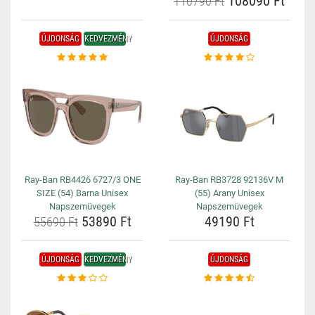
108090 Ft
110790 Ft
ÚJDONSÁG
KEDVEZMÉNY
ÚJDONSÁG
Ray-Ban RB4426 6727/3 ONE
Ray-Ban RB3728 92136V M
SIZE (54) Barna Unisex
(55) Arany Unisex
Napszemüvegek
Napszemüvegek
53890 Ft
49190 Ft
55690 Ft
ÚJDONSÁG
KEDVEZMÉNY
ÚJDONSÁG