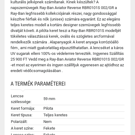
kulturális jelképnek számítanak. Kinek készültek? A
napszemüvegek Ray-Ban Aviator Reverse RBR0101S 002/GR a
Ray-Ban legfrissebb kollekciójának részei, nagy gondossággal
készítve férfiak és nők (unisex) számára egyaránt. Ez az elegáns
teljes keretes modell a kortárs designer szemüvegek legfrissebb
divatját követi. A pilóta keret teszi a Ray-Ban RBR0101S modelljét
tökéletes választássá kerek, ovális és szögletes arcformával
rendelkezők számára . Alapanyagok A keret anyaga korrózióálló
fém , ami miatt gyakorlatilag elpusztíthatatlan. A lencséket a káros
UV sugarak elleni 100%-os védelemre tervezték. Ingyenes Szállítás
25 900 FT Vedd meg a Ray-Ban Aviator Reverse RBR0101S 002/GR
-et most az eyerimen és ingyen szállítjuk egyenesen az ajtódhoz az
eredeti védőcsomagolásában .
A TERMÉK PARAMÉTEREI
Lencse
59 mm
szélessége:
Keret formája:
Pilota
Keret típusa:
Teljes keretes
Polarizált:
Nem
A keret színe:
Fekete
Lencse színe:
Fekete