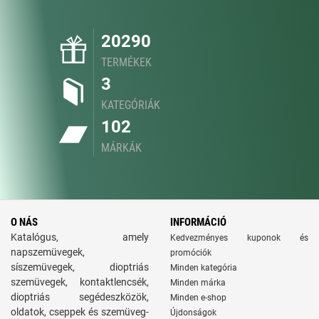
20290
TERMÉKEK
3
KATEGÓRIÁK
102
MÁRKÁK
O NÁS
INFORMÁCIÓ
Katalógus, amely
Kedvezményes kuponok és
napszemüvegek,
promóciók
síszemüvegek, dioptriás
Minden kategória
szemüvegek, kontaktlencsék,
Minden márka
dioptriás segédeszközök,
Minden e-shop
oldatok, cseppek és szemüveg-
Újdonságok