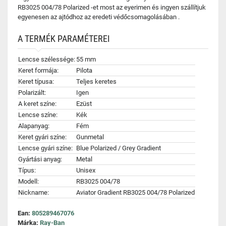
RB3025 004/78 Polarized -et most az eyerimen és ingyen szállítjuk
egyenesen az ajtódhoz az eredeti védőcsomagolásában .
A TERMÉK PARAMÉTEREI
Lencse szélessége:
55 mm
Keret formája:
Pilota
Keret típusa:
Teljes keretes
Polarizált:
Igen
A keret színe:
Ezüst
Lencse színe:
Kék
Alapanyag:
Fém
Keret gyári színe:
Gunmetal
Lencse gyári színe:
Blue Polarized / Grey Gradient
Gyártási anyag:
Metal
Típus:
Unisex
Modell:
RB3025 004/78
Nickname:
Aviator Gradient RB3025 004/78 Polarized
Ean:
805289467076
Márka:
Ray-Ban