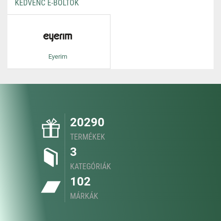
KEDVENC E-BOLTOK
Eyerim
20290
TERMÉKEK
3
KATEGÓRIÁK
102
MÁRKÁK