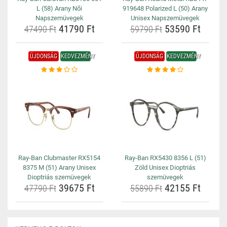
L (58) Arany Női
919648 Polarized L (50) Arany
Napszemüvegek
Unisex Napszemüvegek
41790 Ft
53590 Ft
47490 Ft
59790 Ft
ÚJDONSÁG
KEDVEZMÉNY
ÚJDONSÁG
KEDVEZMÉNY
Ray-Ban Clubmaster RX5154
Ray-Ban RX5430 8356 L (51)
8375 M (51) Arany Unisex
Zöld Unisex Dioptriás
Dioptriás szemüvegek
szemüvegek
39675 Ft
42155 Ft
47790 Ft
55890 Ft