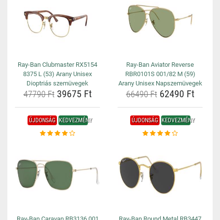
Ray-Ban Clubmaster RX5154
Ray-Ban Aviator Reverse
8375 L (53) Arany Unisex
RBR0101S 001/82 M (59)
Dioptriás szemüvegek
Arany Unisex Napszemüvegek
39675 Ft
62490 Ft
47790 Ft
66490 Ft
ÚJDONSÁG
KEDVEZMÉNY
ÚJDONSÁG
KEDVEZMÉNY
Ray-Ban Caravan RB3136 001
Ray-Ban Round Metal RB3447