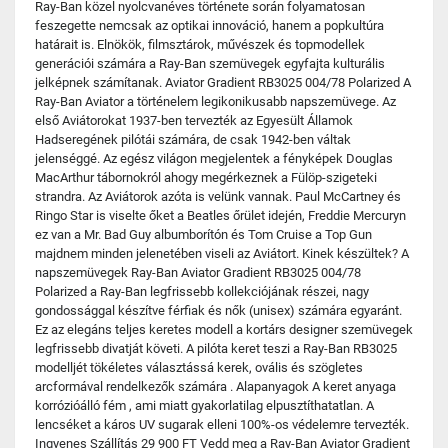
Ray-Ban közel nyolcvanéves története során folyamatosan
feszegette nemcsak az optikai innováció, hanem a popkultúra
határait is. Elnökök, filmsztárok, művészek és topmodellek
generációi számára a Ray-Ban szemüvegek egyfajta kulturális
jelképnek számítanak. Aviator Gradient RB3025 004/78 Polarized A
Ray-Ban Aviator a történelem legikonikusabb napszemüvege. Az
első Aviátorokat 1937-ben tervezték az Egyesült Államok
Hadseregének pilótái számára, de csak 1942-ben váltak
jelenséggé. Az egész világon megjelentek a fényképek Douglas
MacArthur tábornokról ahogy megérkeznek a Fülöp-szigeteki
strandra. Az Aviátorok azóta is velünk vannak. Paul McCartney és
Ringo Star is viselte őket a Beatles őrület idején, Freddie Mercuryn
ez van a Mr. Bad Guy albumborítón és Tom Cruise a Top Gun
majdnem minden jelenetében viseli az Aviátort. Kinek készültek? A
napszemüvegek Ray-Ban Aviator Gradient RB3025 004/78
Polarized a Ray-Ban legfrissebb kollekciójának részei, nagy
gondossággal készítve férfiak és nők (unisex) számára egyaránt.
Ez az elegáns teljes keretes modell a kortárs designer szemüvegek
legfrissebb divatját követi. A pilóta keret teszi a Ray-Ban RB3025
modelljét tökéletes választássá kerek, ovális és szögletes
arcformával rendelkezők számára . Alapanyagok A keret anyaga
korrózióálló fém , ami miatt gyakorlatilag elpusztíthatatlan. A
lencséket a káros UV sugarak elleni 100%-os védelemre tervezték.
Ingyenes Szállítás 29 900 FT Vedd meg a Ray-Ban Aviator Gradient