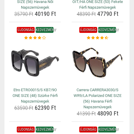
SIZE (56) Havana Női
OIT/HA ONE SIZE (53) Fekete
Napszemüvegek
Férfi Napszemüvegek
40190 Ft
47790 Ft
35790 Ft
48390 Ft
ÚJDONSÁG
KEDVEZMÉNY
ÚJDONSÁG
KEDVEZMÉNY
Etro ETRO0015/S KB7/9O
Carrera CARRERA3030/S
ONE SIZE (48) Szürke Férfi
WR9/LA Polarized ONE SIZE
Napszemüvegek
(56) Havana Férfi
62390 Ft
63590 Ft
Napszemüvegek
48090 Ft
41390 Ft
ÚJDONSÁG
KEDVEZMÉNY
ÚJDONSÁG
KEDVEZMÉNY