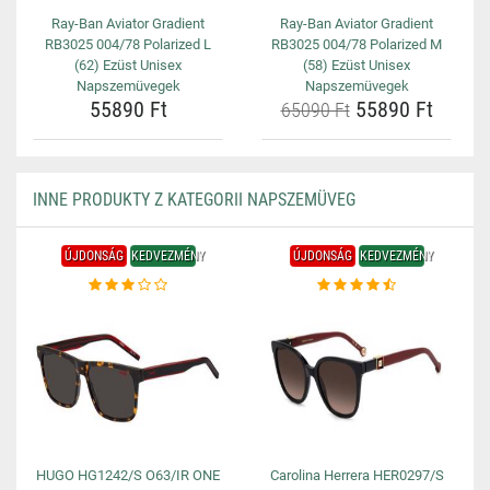
Ray-Ban Aviator Gradient
Ray-Ban Aviator Gradient
RB3025 004/78 Polarized L
RB3025 004/78 Polarized M
(62) Ezüst Unisex
(58) Ezüst Unisex
Napszemüvegek
Napszemüvegek
55890 Ft
55890 Ft
65090 Ft
INNE PRODUKTY Z KATEGORII NAPSZEMÜVEG
ÚJDONSÁG
KEDVEZMÉNY
ÚJDONSÁG
KEDVEZMÉNY
HUGO HG1242/S O63/IR ONE
Carolina Herrera HER0297/S