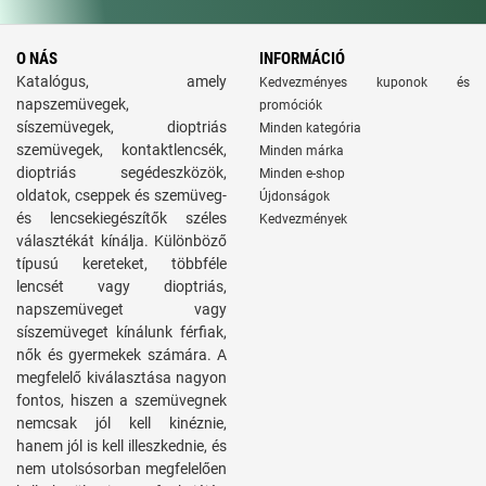
O NÁS
INFORMÁCIÓ
Katalógus, amely
Kedvezményes kuponok és
napszemüvegek,
promóciók
síszemüvegek, dioptriás
Minden kategória
szemüvegek, kontaktlencsék,
Minden márka
dioptriás segédeszközök,
Minden e-shop
oldatok, cseppek és szemüveg-
Újdonságok
és lencsekiegészítők széles
Kedvezmények
választékát kínálja. Különböző
típusú kereteket, többféle
lencsét vagy dioptriás,
napszemüveget vagy
síszemüveget kínálunk férfiak,
nők és gyermekek számára. A
megfelelő kiválasztása nagyon
fontos, hiszen a szemüvegnek
nemcsak jól kell kinéznie,
hanem jól is kell illeszkednie, és
nem utolsósorban megfelelően