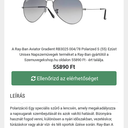
A Ray-Ban Aviator Gradient RB3025 004/78 Polarized S (55) Ezüst
Unisex Napszemüvegek terméket a Ray-Ban gyártótól a
Szemuvegekshop.hu oldalon 55890 Ft - ért találja.
55890 Ft
Ellenőrizd az elérhetőséget
LEÍRÁS
Polarizáció Egy speciális szűrő a lencsén, amely megakadályozza
a napsugarak szembejutását és azok vakító hatását. Bizonyára
hasznát fogod venni, különösen a nyári időszakban, vezetéskor,
túrázáskor vagy akár vízi- és téli sportok űzése során. Ray-Ban A