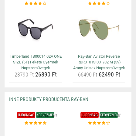
Timberland TB00014 02A ONE
Ray-Ban Aviator Reverse
SIZE (51) Fekete Gyermek
RBR0101S 001/82 M (59)
Napszemüvegek
Arany Unisex Napszemüvegek
26890 Ft
62490 Ft
23790 Ft
66490 Ft
INNE PRODUKTY PRODUCENTA RAY-BAN
ÚJDONSÁG
KEDVEZMÉNY
ÚJDONSÁG
KEDVEZMÉNY