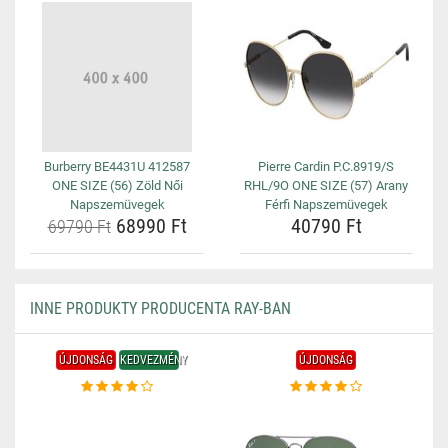
Burberry BE4431U 412587
Pierre Cardin P.C.8919/S
ONE SIZE (56) Zöld Női
RHL/9O ONE SIZE (57) Arany
Napszemüvegek
Férfi Napszemüvegek
68990 Ft
40790 Ft
69790 Ft
INNE PRODUKTY PRODUCENTA RAY-BAN
ÚJDONSÁG
KEDVEZMÉNY
ÚJDONSÁG