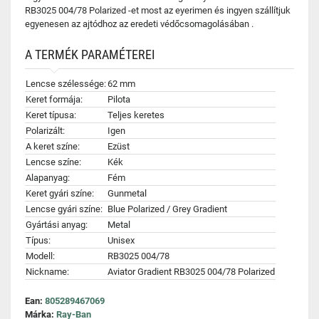
RB3025 004/78 Polarized -et most az eyerimen és ingyen szállítjuk
egyenesen az ajtódhoz az eredeti védőcsomagolásában .
A TERMÉK PARAMÉTEREI
Lencse szélessége:
62 mm
Keret formája:
Pilota
Keret típusa:
Teljes keretes
Polarizált:
Igen
A keret színe:
Ezüst
Lencse színe:
Kék
Alapanyag:
Fém
Keret gyári színe:
Gunmetal
Lencse gyári színe:
Blue Polarized / Grey Gradient
Gyártási anyag:
Metal
Típus:
Unisex
Modell:
RB3025 004/78
Nickname:
Aviator Gradient RB3025 004/78 Polarized
Ean:
805289467069
Márka:
Ray-Ban