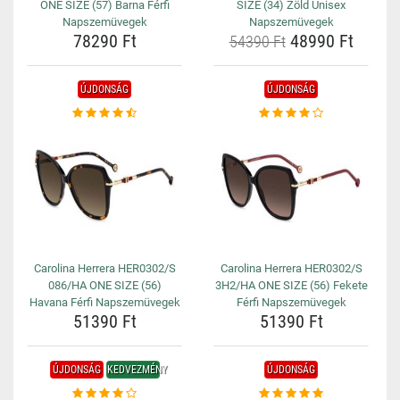
ONE SIZE (57) Barna Férfi
SIZE (34) Zöld Unisex
Napszemüvegek
Napszemüvegek
78290 Ft
48990 Ft
54390 Ft
ÚJDONSÁG
ÚJDONSÁG
Carolina Herrera HER0302/S
Carolina Herrera HER0302/S
086/HA ONE SIZE (56)
3H2/HA ONE SIZE (56) Fekete
Havana Férfi Napszemüvegek
Férfi Napszemüvegek
51390 Ft
51390 Ft
ÚJDONSÁG
KEDVEZMÉNY
ÚJDONSÁG