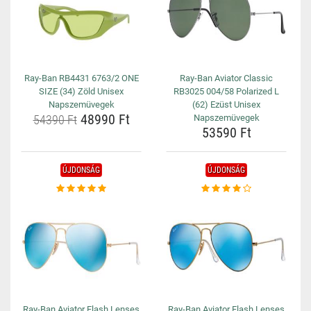
Ray-Ban RB4431 6763/2 ONE
Ray-Ban Aviator Classic
SIZE (34) Zöld Unisex
RB3025 004/58 Polarized L
Napszemüvegek
(62) Ezüst Unisex
48990 Ft
54390 Ft
Napszemüvegek
53590 Ft
ÚJDONSÁG
ÚJDONSÁG
Ray-Ban Aviator Flash Lenses
Ray-Ban Aviator Flash Lenses