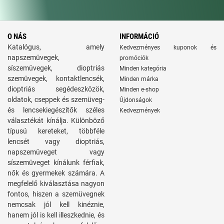
O NÁS
INFORMÁCIÓ
Katalógus, amely
Kedvezményes kuponok és
napszemüvegek,
promóciók
síszemüvegek, dioptriás
Minden kategória
szemüvegek, kontaktlencsék,
Minden márka
dioptriás segédeszközök,
Minden e-shop
oldatok, cseppek és szemüveg-
Újdonságok
és lencsekiegészítők széles
Kedvezmények
választékát kínálja. Különböző
típusú kereteket, többféle
lencsét vagy dioptriás,
napszemüveget vagy
síszemüveget kínálunk férfiak,
nők és gyermekek számára. A
megfelelő kiválasztása nagyon
fontos, hiszen a szemüvegnek
nemcsak jól kell kinéznie,
hanem jól is kell illeszkednie, és