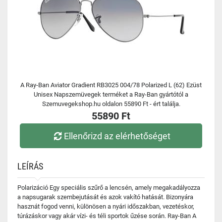
A Ray-Ban Aviator Gradient RB3025 004/78 Polarized L (62) Ezüst
Unisex Napszemüvegek terméket a Ray-Ban gyártótól a
Szemuvegekshop.hu oldalon 55890 Ft - ért találja.
55890 Ft
Ellenőrizd az elérhetőséget
LEÍRÁS
Polarizáció Egy speciális szűrő a lencsén, amely megakadályozza
a napsugarak szembejutását és azok vakító hatását. Bizonyára
hasznát fogod venni, különösen a nyári időszakban, vezetéskor,
túrázáskor vagy akár vízi- és téli sportok űzése során. Ray-Ban A