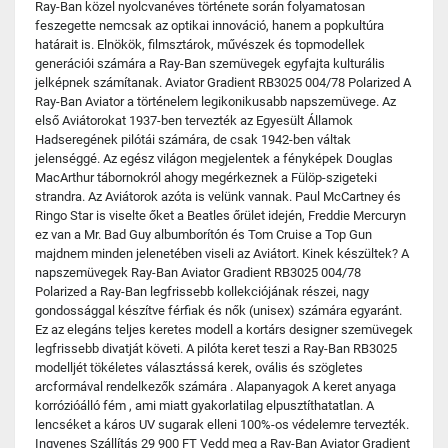
Ray-Ban közel nyolcvanéves története során folyamatosan
feszegette nemcsak az optikai innováció, hanem a popkultúra
határait is. Elnökök, filmsztárok, művészek és topmodellek
generációi számára a Ray-Ban szemüvegek egyfajta kulturális
jelképnek számítanak. Aviator Gradient RB3025 004/78 Polarized A
Ray-Ban Aviator a történelem legikonikusabb napszemüvege. Az
első Aviátorokat 1937-ben tervezték az Egyesült Államok
Hadseregének pilótái számára, de csak 1942-ben váltak
jelenséggé. Az egész világon megjelentek a fényképek Douglas
MacArthur tábornokról ahogy megérkeznek a Fülöp-szigeteki
strandra. Az Aviátorok azóta is velünk vannak. Paul McCartney és
Ringo Star is viselte őket a Beatles őrület idején, Freddie Mercuryn
ez van a Mr. Bad Guy albumborítón és Tom Cruise a Top Gun
majdnem minden jelenetében viseli az Aviátort. Kinek készültek? A
napszemüvegek Ray-Ban Aviator Gradient RB3025 004/78
Polarized a Ray-Ban legfrissebb kollekciójának részei, nagy
gondossággal készítve férfiak és nők (unisex) számára egyaránt.
Ez az elegáns teljes keretes modell a kortárs designer szemüvegek
legfrissebb divatját követi. A pilóta keret teszi a Ray-Ban RB3025
modelljét tökéletes választássá kerek, ovális és szögletes
arcformával rendelkezők számára . Alapanyagok A keret anyaga
korrózióálló fém , ami miatt gyakorlatilag elpusztíthatatlan. A
lencséket a káros UV sugarak elleni 100%-os védelemre tervezték.
Ingyenes Szállítás 29 900 FT Vedd meg a Ray-Ban Aviator Gradient