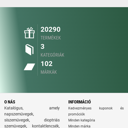
20290
TERMÉKEK
3
KATEGÓRIÁK
102
MÁRKÁK
O NÁS
INFORMÁCIÓ
Katalógus, amely
Kedvezményes kuponok és
napszemüvegek,
promóciók
síszemüvegek, dioptriás
Minden kategória
szemüvegek, kontaktlencsék,
Minden márka