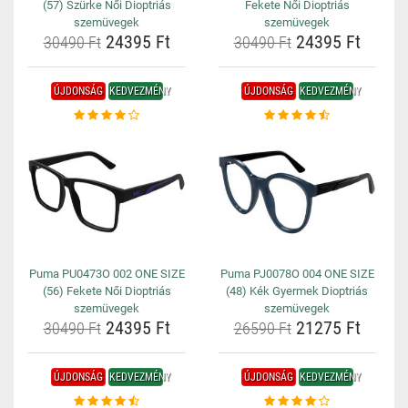
(57) Szürke Női Dioptriás
Fekete Női Dioptriás
szemüvegek
szemüvegek
24395 Ft
24395 Ft
30490 Ft
30490 Ft
ÚJDONSÁG
KEDVEZMÉNY
ÚJDONSÁG
KEDVEZMÉNY
Puma PU0473O 002 ONE SIZE
Puma PJ0078O 004 ONE SIZE
(56) Fekete Női Dioptriás
(48) Kék Gyermek Dioptriás
szemüvegek
szemüvegek
24395 Ft
21275 Ft
30490 Ft
26590 Ft
ÚJDONSÁG
KEDVEZMÉNY
ÚJDONSÁG
KEDVEZMÉNY