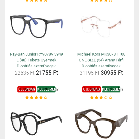
Ray-Ban Junior RY9078V 3949
Michael Kors MK3078 1108
L (48) Fekete Gyermek
ONE SIZE (54) Arany Férfi
Dioptriás szemüvegek
Dioptriás szemüvegek
21755 Ft
30955 Ft
22635 Ft
31195 Ft
ÚJDONSÁG
KEDVEZMÉNY
ÚJDONSÁG
KEDVEZMÉNY