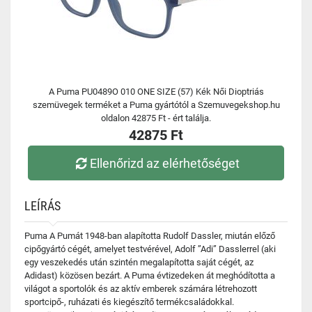
A Puma PU0489O 010 ONE SIZE (57) Kék Női Dioptriás
szemüvegek terméket a Puma gyártótól a Szemuvegekshop.hu
oldalon 42875 Ft - ért találja.
42875 Ft
Ellenőrizd az elérhetőséget
LEÍRÁS
Puma A Pumát 1948-ban alapította Rudolf Dassler, miután előző
cipőgyártó cégét, amelyet testvérével, Adolf ”Adi” Dasslerrel (aki
egy veszekedés után szintén megalapította saját cégét, az
Adidast) közösen bezárt. A Puma évtizedeken át meghódította a
világot a sportolók és az aktív emberek számára létrehozott
sportcipő-, ruházati és kiegészítő termékcsaládokkal.