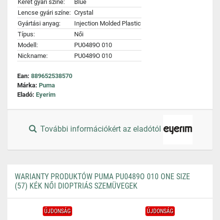
Keret gyári színe:
Blue
Lencse gyári színe:
Crystal
Gyártási anyag:
Injection Molded Plastic
Típus:
Női
Modell:
PU0489O 010
Nickname:
PU0489O 010
Ean:
889652538570
Márka:
Puma
Eladó:
Eyerim
További információkért az eladótól
WARIANTY PRODUKTÓW PUMA PU0489O 010 ONE SIZE
(57) KÉK NŐI DIOPTRIÁS SZEMÜVEGEK
ÚJDONSÁG
ÚJDONSÁG