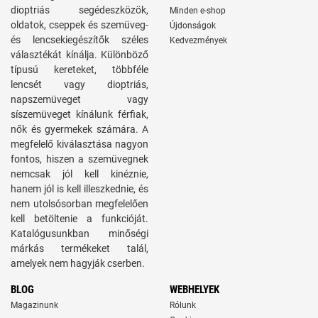
dioptriás segédeszközök,
Minden e-shop
oldatok, cseppek és szemüveg-
Újdonságok
és lencsekiegészítők széles
Kedvezmények
választékát kínálja. Különböző
típusú kereteket, többféle
lencsét vagy dioptriás,
napszemüveget vagy
síszemüveget kínálunk férfiak,
nők és gyermekek számára. A
megfelelő kiválasztása nagyon
fontos, hiszen a szemüvegnek
nemcsak jól kell kinéznie,
hanem jól is kell illeszkednie, és
nem utolsósorban megfelelően
kell betöltenie a funkcióját.
Katalógusunkban minőségi
márkás termékeket talál,
amelyek nem hagyják cserben.
BLOG
WEBHELYEK
Magazinunk
Rólunk