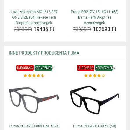
Love Moschino MOL616 807
Prada PR21ZV 15L1O1 L (53)
ONE SIZE (54) Fekete Férfi
Barna Férfi Dioptriás
Dioptriás szemüvegek
szemüvegek
19435 Ft
102690 Ft
20235 Ft
73035 Ft
INNE PRODUKTY PRODUCENTA PUMA
ÚJDONSÁG
KEDVEZMÉNY
ÚJDONSÁG
KEDVEZMÉNY
Puma PU0470O 003 ONE SIZE
Puma PU0471O 007 L (58)