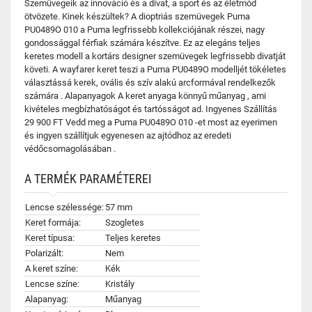
Szemüvegeik az innováció és a divat, a sport és az életmód
ötvözete. Kinek készültek? A dioptriás szemüvegek Puma
PU0489O 010 a Puma legfrissebb kollekciójának részei, nagy
gondossággal férfiak számára készítve. Ez az elegáns teljes
keretes modell a kortárs designer szemüvegek legfrissebb divatját
követi. A wayfarer keret teszi a Puma PU0489O modelljét tökéletes
választássá kerek, ovális és szív alakú arcformával rendelkezők
számára . Alapanyagok A keret anyaga könnyű műanyag , ami
kivételes megbízhatóságot és tartósságot ad. Ingyenes Szállítás
29 900 FT Vedd meg a Puma PU0489O 010 -et most az eyerimen
és ingyen szállítjuk egyenesen az ajtódhoz az eredeti
védőcsomagolásában .
A TERMÉK PARAMÉTEREI
Lencse szélessége:
57 mm
Keret formája:
Szogletes
Keret típusa:
Teljes keretes
Polarizált:
Nem
A keret színe:
Kék
Lencse színe:
Kristály
Alapanyag:
Műanyag