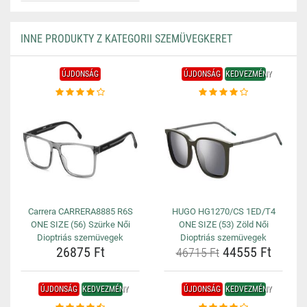
INNE PRODUKTY Z KATEGORII SZEMÜVEGKERET
ÚJDONSÁG
ÚJDONSÁG
KEDVEZMÉNY
Carrera CARRERA8885 R6S
HUGO HG1270/CS 1ED/T4
ONE SIZE (56) Szürke Női
ONE SIZE (53) Zöld Női
Dioptriás szemüvegek
Dioptriás szemüvegek
26875 Ft
44555 Ft
46715 Ft
ÚJDONSÁG
KEDVEZMÉNY
ÚJDONSÁG
KEDVEZMÉNY