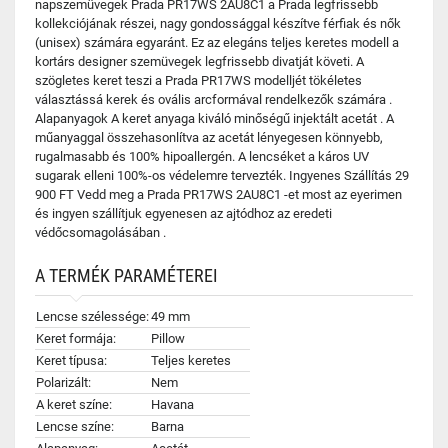
napszemüvegek Prada PR17WS 2AU8C1 a Prada legfrissebb
kollekciójának részei, nagy gondossággal készítve férfiak és nők
(unisex) számára egyaránt. Ez az elegáns teljes keretes modell a
kortárs designer szemüvegek legfrissebb divatját követi. A
szögletes keret teszi a Prada PR17WS modelljét tökéletes
választássá kerek és ovális arcformával rendelkezők számára .
Alapanyagok A keret anyaga kiváló minőségű injektált acetát . A
műanyaggal összehasonlítva az acetát lényegesen könnyebb,
rugalmasabb és 100% hipoallergén. A lencséket a káros UV
sugarak elleni 100%-os védelemre tervezték. Ingyenes Szállítás 29
900 FT Vedd meg a Prada PR17WS 2AU8C1 -et most az eyerimen
és ingyen szállítjuk egyenesen az ajtódhoz az eredeti
védőcsomagolásában .
A TERMÉK PARAMÉTEREI
Lencse szélessége:
49 mm
Keret formája:
Pillow
Keret típusa:
Teljes keretes
Polarizált:
Nem
A keret színe:
Havana
Lencse színe:
Barna