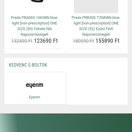
Prada PRA06S 16K08N blue-
Prada PRB50S TZM08N blue-
light [non-prescription] ONE
light [non-prescription] ONE
SIZE (50) Fekete Női
SIZE (52) Ezüst Férfi
Napszemüvegek
Napszemüvegek
123690 Ft
155890 Ft
132490 Ft
180590 Ft
KEDVENC E-BOLTOK
Eyerim