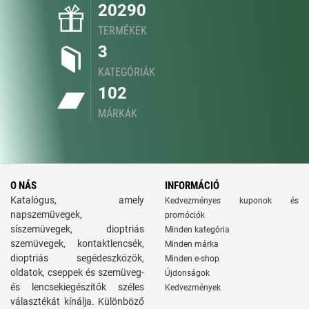
20290
TERMÉKEK
3
KATEGÓRIÁK
102
MÁRKÁK
O NÁS
INFORMÁCIÓ
Katalógus, amely
Kedvezményes kuponok és
napszemüvegek,
promóciók
síszemüvegek, dioptriás
Minden kategória
szemüvegek, kontaktlencsék,
Minden márka
dioptriás segédeszközök,
Minden e-shop
oldatok, cseppek és szemüveg-
Újdonságok
és lencsekiegészítők széles
Kedvezmények
választékát kínálja. Különböző