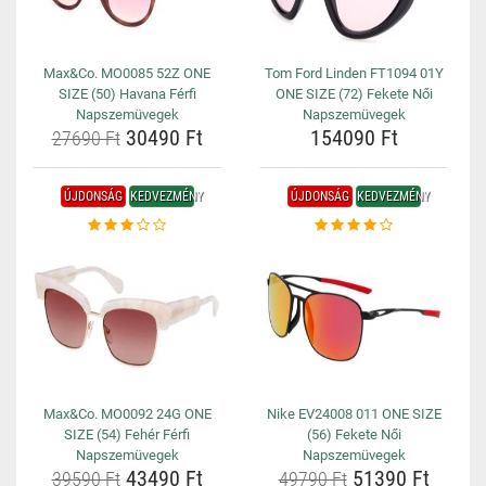
Max&Co. MO0085 52Z ONE
Tom Ford Linden FT1094 01Y
SIZE (50) Havana Férfi
ONE SIZE (72) Fekete Női
Napszemüvegek
Napszemüvegek
30490 Ft
154090 Ft
27690 Ft
ÚJDONSÁG
KEDVEZMÉNY
ÚJDONSÁG
KEDVEZMÉNY
Max&Co. MO0092 24G ONE
Nike EV24008 011 ONE SIZE
SIZE (54) Fehér Férfi
(56) Fekete Női
Napszemüvegek
Napszemüvegek
43490 Ft
51390 Ft
39590 Ft
49790 Ft