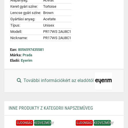
Alapanyag:
Acetát
Keret gyári színe:
Tortoise
Lencse gyári színe:
Brown
Gyártási anyag:
Acetate
Típus:
Unisex
Modell:
PR17WS 2AU8C1
Nickname:
PR17WS 2AU8C1
Ean:
8056597435581
Márka:
Prada
Eladó:
Eyerim
További információkért az eladótól
INNE PRODUKTY Z KATEGORII NAPSZEMÜVEG
ÚJDONSÁG
KEDVEZMÉNY
ÚJDONSÁG
KEDVEZMÉNY