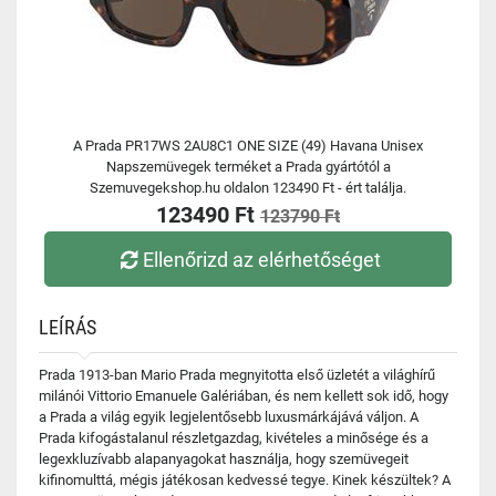
A Prada PR17WS 2AU8C1 ONE SIZE (49) Havana Unisex
Napszemüvegek terméket a Prada gyártótól a
Szemuvegekshop.hu oldalon 123490 Ft - ért találja.
123490 Ft
123790 Ft
Ellenőrizd az elérhetőséget
LEÍRÁS
Prada 1913-ban Mario Prada megnyitotta első üzletét a világhírű
milánói Vittorio Emanuele Galériában, és nem kellett sok idő, hogy
a Prada a világ egyik legjelentősebb luxusmárkájává váljon. A
Prada kifogástalanul részletgazdag, kivételes a minősége és a
legexkluzívabb alapanyagokat használja, hogy szemüvegeit
kifinomulttá, mégis játékosan kedvessé tegye. Kinek készültek? A