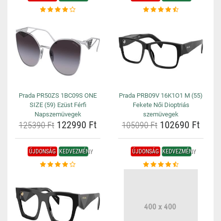
Prada PR50ZS 1BC09S ONE
Prada PRB09V 16K1O1 M (55)
SIZE (59) Ezüst Férfi
Fekete Női Dioptriás
Napszemüvegek
szemüvegek
122990 Ft
102690 Ft
125390 Ft
105090 Ft
ÚJDONSÁG
KEDVEZMÉNY
ÚJDONSÁG
KEDVEZMÉNY