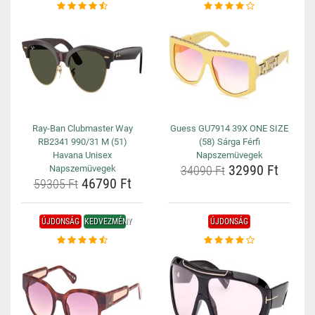
Ray-Ban Clubmaster Way
Guess GU7914 39X ONE SIZE
RB2341 990/31 M (51)
(58) Sárga Férfi
Havana Unisex
Napszemüvegek
32990 Ft
Napszemüvegek
34090 Ft
46790 Ft
59305 Ft
ÚJDONSÁG
KEDVEZMÉNY
ÚJDONSÁG