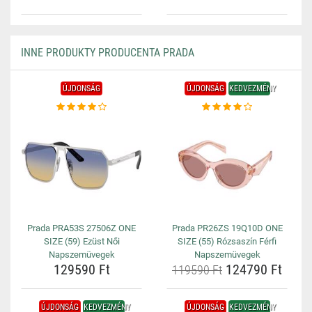
INNE PRODUKTY PRODUCENTA PRADA
ÚJDONSÁG
ÚJDONSÁG
KEDVEZMÉNY
Prada PRA53S 27506Z ONE
Prada PR26ZS 19Q10D ONE
SIZE (59) Ezüst Női
SIZE (55) Rózsaszín Férfi
Napszemüvegek
Napszemüvegek
129590 Ft
124790 Ft
119590 Ft
ÚJDONSÁG
KEDVEZMÉNY
ÚJDONSÁG
KEDVEZMÉNY