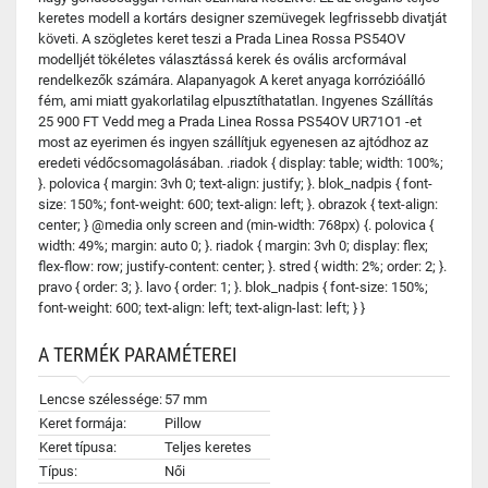
keretes modell a kortárs designer szemüvegek legfrissebb divatját
követi. A szögletes keret teszi a Prada Linea Rossa PS54OV
modelljét tökéletes választássá kerek és ovális arcformával
rendelkezők számára. Alapanyagok A keret anyaga korrózióálló
fém, ami miatt gyakorlatilag elpusztíthatatlan. Ingyenes Szállítás
25 900 FT Vedd meg a Prada Linea Rossa PS54OV UR71O1 -et
most az eyerimen és ingyen szállítjuk egyenesen az ajtódhoz az
eredeti védőcsomagolásában. .riadok { display: table; width: 100%;
}. polovica { margin: 3vh 0; text-align: justify; }. blok_nadpis { font-
size: 150%; font-weight: 600; text-align: left; }. obrazok { text-align:
center; } @media only screen and (min-width: 768px) {. polovica {
width: 49%; margin: auto 0; }. riadok { margin: 3vh 0; display: flex;
flex-flow: row; justify-content: center; }. stred { width: 2%; order: 2; }.
pravo { order: 3; }. lavo { order: 1; }. blok_nadpis { font-size: 150%;
font-weight: 600; text-align: left; text-align-last: left; } }
A TERMÉK PARAMÉTEREI
Lencse szélessége:
57 mm
Keret formája:
Pillow
Keret típusa:
Teljes keretes
Típus:
Női