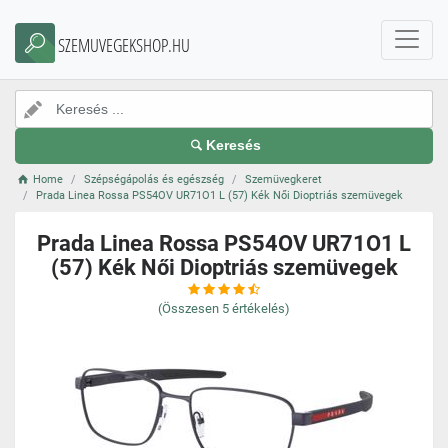
SZEMUVEGEKSHOP.HU
Keresés
Home
Szépségápolás és egészség
Szemüvegkeret
Prada Linea Rossa PS54OV UR71O1 L (57) Kék Női Dioptriás szemüvegek
Prada Linea Rossa PS54OV UR71O1 L
(57) Kék Női Dioptriás szemüvegek
(Összesen
5
értékelés)