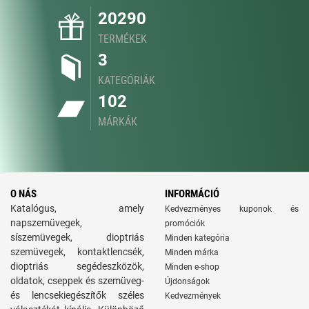
20290
TERMÉKEK
3
KATEGÓRIÁK
102
MÁRKÁK
O NÁS
INFORMÁCIÓ
Katalógus, amely
Kedvezményes kuponok és
napszemüvegek,
promóciók
síszemüvegek, dioptriás
Minden kategória
szemüvegek, kontaktlencsék,
Minden márka
dioptriás segédeszközök,
Minden e-shop
oldatok, cseppek és szemüveg-
Újdonságok
és lencsekiegészítők széles
Kedvezmények