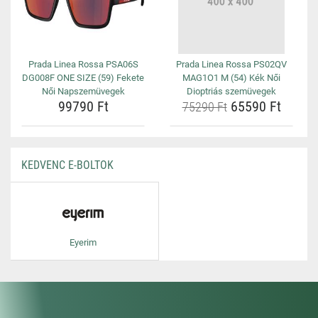
Prada Linea Rossa PSA06S
Prada Linea Rossa PS02QV
DG008F ONE SIZE (59) Fekete
MAG1O1 M (54) Kék Női
Női Napszemüvegek
Dioptriás szemüvegek
99790 Ft
65590 Ft
75290 Ft
KEDVENC E-BOLTOK
Eyerim