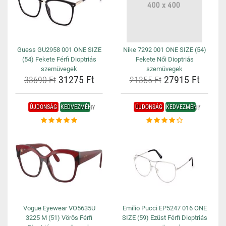
Guess GU2958 001 ONE SIZE
Nike 7292 001 ONE SIZE (54)
(54) Fekete Férfi Dioptriás
Fekete Női Dioptriás
szemüvegek
szemüvegek
31275 Ft
27915 Ft
33690 Ft
21355 Ft
ÚJDONSÁG
KEDVEZMÉNY
ÚJDONSÁG
KEDVEZMÉNY
Vogue Eyewear VO5635U
Emilio Pucci EP5247 016 ONE
3225 M (51) Vörös Férfi
SIZE (59) Ezüst Férfi Dioptriás