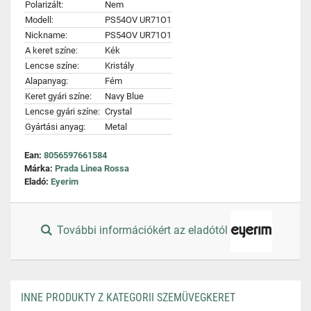
Polarizált:
Nem
Modell:
PS54OV UR71O1
Nickname:
PS54OV UR71O1
A keret színe:
Kék
Lencse színe:
Kristály
Alapanyag:
Fém
Keret gyári színe:
Navy Blue
Lencse gyári színe:
Crystal
Gyártási anyag:
Metal
Ean:
8056597661584
Márka:
Prada Linea Rossa
Eladó:
Eyerim
További információkért az eladótól
INNE PRODUKTY Z KATEGORII SZEMÜVEGKERET