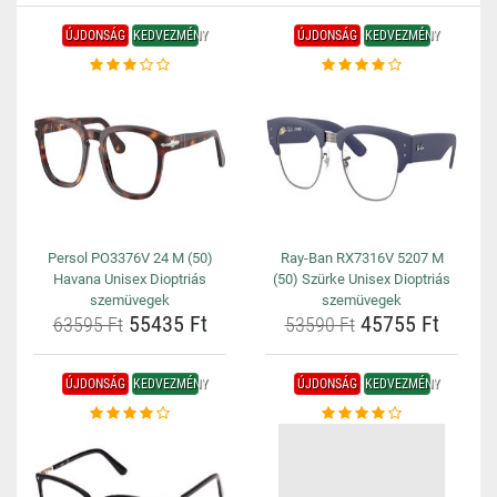
ÚJDONSÁG
KEDVEZMÉNY
ÚJDONSÁG
KEDVEZMÉNY
Persol PO3376V 24 M (50)
Ray-Ban RX7316V 5207 M
Havana Unisex Dioptriás
(50) Szürke Unisex Dioptriás
szemüvegek
szemüvegek
55435 Ft
45755 Ft
63595 Ft
53590 Ft
ÚJDONSÁG
KEDVEZMÉNY
ÚJDONSÁG
KEDVEZMÉNY