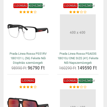
ÚJDONSÁG
KEDVEZMÉNY
ÚJDONSÁG
KEDVEZMÉNY
Prada Linea Rossa PS51RV
Prada Linea Rossa PSA03S
1BO1O1 L (56) Fekete Női
1BO10J ONE SIZE (41) Fekete
Dioptriás szemüvegek
Női Napszemüvegek
96790 Ft
149590 Ft
98990 Ft
160290 Ft
ÚJDONSÁG
ÚJDONSÁG
KEDVEZMÉNY