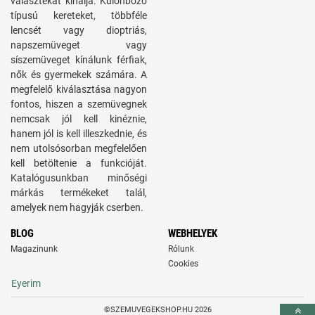
választékát kínálja. Különböző
típusú kereteket, többféle
lencsét vagy dioptriás,
napszemüveget vagy
síszemüveget kínálunk férfiak,
nők és gyermekek számára. A
megfelelő kiválasztása nagyon
fontos, hiszen a szemüvegnek
nemcsak jól kell kinéznie,
hanem jól is kell illeszkednie, és
nem utolsósorban megfelelően
kell betöltenie a funkcióját.
Katalógusunkban minőségi
márkás termékeket talál,
amelyek nem hagyják cserben.
BLOG
WEBHELYEK
Magazinunk
Rólunk
Cookies
Eyerim
©SZEMUVEGEKSHOP.HU 2026