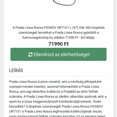
A Prada Linea Rossa PS54OV UR71O1 L (57) Kék Női Dioptriás
szemüvegek terméket a Prada Linea Rossa gyártótól a
Szemuvegekshop.hu oldalon 71990 Ft - ért találja.
71990 Ft
Ellenőrizd az elérhetőséget
LEÍRÁS
Prada Linea Rossa A piros vonalról, ami a minőség jelképeként
szerepel minden kereten, azonnal felismerhető a Prada Linea
Rossa, ami egy életstílus kollekció a Pradától az aktív férfiak
számára. A Prada Linea Rossa az ideális választás azoknak akik a
sport és a luxus kiegyensúlyozott kombinációját keresik. Kinek
készültek? A dioptriás szemüvegek Prada Linea Rossa PS54OV
UR71O1 a Prada Linea Rossa legfrissebb kollekciójának részei,
nagy gondossággal férfiak számára készítve. Ez az elegáns teljes