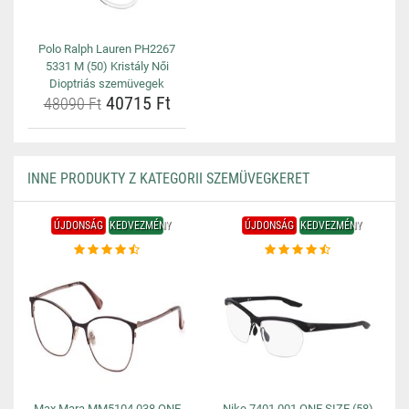
Polo Ralph Lauren PH2267
5331 M (50) Kristály Női
Dioptriás szemüvegek
40715 Ft
48090 Ft
INNE PRODUKTY Z KATEGORII SZEMÜVEGKERET
ÚJDONSÁG
KEDVEZMÉNY
ÚJDONSÁG
KEDVEZMÉNY
Max Mara MM5104 038 ONE
Nike 7401 001 ONE SIZE (58)