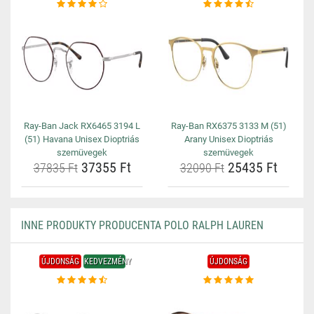
Ray-Ban Jack RX6465 3194 L
Ray-Ban RX6375 3133 M (51)
(51) Havana Unisex Dioptriás
Arany Unisex Dioptriás
szemüvegek
szemüvegek
37355 Ft
25435 Ft
37835 Ft
32090 Ft
INNE PRODUKTY PRODUCENTA POLO RALPH LAUREN
ÚJDONSÁG
KEDVEZMÉNY
ÚJDONSÁG