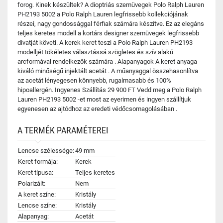
forog. Kinek készültek? A dioptriás szemüvegek Polo Ralph Lauren
PH2193 5002 a Polo Ralph Lauren legfrissebb kollekciójának
részei, nagy gondossággal férfiak számára készítve. Ez az elegáns
teljes keretes modell a kortárs designer szemüvegek legfrissebb
divatját követi. A kerek keret teszi a Polo Ralph Lauren PH2193
modelljét tökéletes választássá szögletes és szív alakú
arcformával rendelkezők számára . Alapanyagok A keret anyaga
kiváló minőségű injektált acetát . A műanyaggal összehasonlítva
az acetát lényegesen könnyebb, rugalmasabb és 100%
hipoallergén. Ingyenes Szállítás 29 900 FT Vedd meg a Polo Ralph
Lauren PH2193 5002 -et most az eyerimen és ingyen szállítjuk
egyenesen az ajtódhoz az eredeti védőcsomagolásában .
A TERMÉK PARAMÉTEREI
Lencse szélessége:
49 mm
Keret formája:
Kerek
Keret típusa:
Teljes keretes
Polarizált:
Nem
A keret színe:
Kristály
Lencse színe:
Kristály
Alapanyag:
Acetát