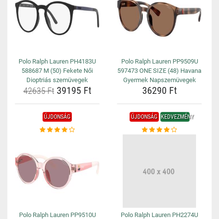
Polo Ralph Lauren PH4183U
Polo Ralph Lauren PP9509U
588687 M (50) Fekete Női
597473 ONE SIZE (48) Havana
Dioptriás szemüvegek
Gyermek Napszemüvegek
39195 Ft
36290 Ft
42635 Ft
ÚJDONSÁG
ÚJDONSÁG
KEDVEZMÉNY
Polo Ralph Lauren PP9510U
Polo Ralph Lauren PH2274U