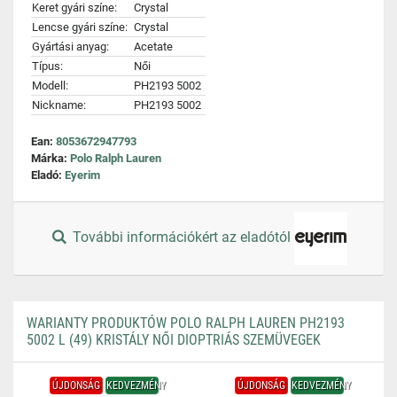
Keret gyári színe:
Crystal
Lencse gyári színe:
Crystal
Gyártási anyag:
Acetate
Típus:
Női
Modell:
PH2193 5002
Nickname:
PH2193 5002
Ean:
8053672947793
Márka:
Polo Ralph Lauren
Eladó:
Eyerim
További információkért az eladótól
WARIANTY PRODUKTÓW POLO RALPH LAUREN PH2193
5002 L (49) KRISTÁLY NŐI DIOPTRIÁS SZEMÜVEGEK
ÚJDONSÁG
KEDVEZMÉNY
ÚJDONSÁG
KEDVEZMÉNY