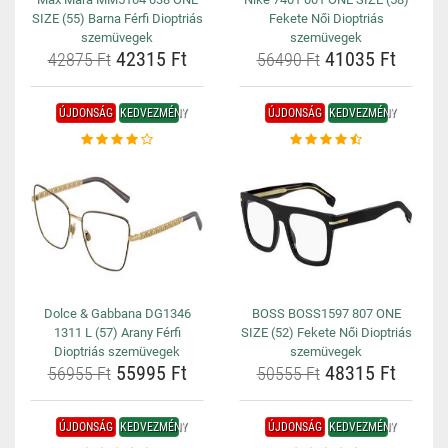
SIZE (55) Barna Férfi Dioptriás
Fekete Női Dioptriás
szemüvegek
szemüvegek
42315 Ft
41035 Ft
42875 Ft
56490 Ft
ÚJDONSÁG
KEDVEZMÉNY
ÚJDONSÁG
KEDVEZMÉNY
Dolce & Gabbana DG1346
BOSS BOSS1597 807 ONE
1311 L (57) Arany Férfi
SIZE (52) Fekete Női Dioptriás
Dioptriás szemüvegek
szemüvegek
55995 Ft
48315 Ft
56955 Ft
50555 Ft
ÚJDONSÁG
KEDVEZMÉNY
ÚJDONSÁG
KEDVEZMÉNY