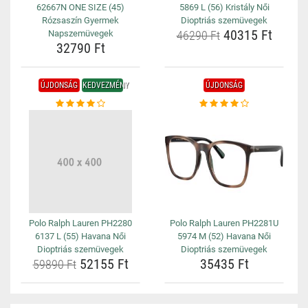
62667N ONE SIZE (45)
5869 L (56) Kristály Női
Rózsaszín Gyermek
Dioptriás szemüvegek
40315 Ft
Napszemüvegek
46290 Ft
32790 Ft
ÚJDONSÁG
KEDVEZMÉNY
ÚJDONSÁG
Polo Ralph Lauren PH2280
Polo Ralph Lauren PH2281U
6137 L (55) Havana Női
5974 M (52) Havana Női
Dioptriás szemüvegek
Dioptriás szemüvegek
52155 Ft
35435 Ft
59890 Ft