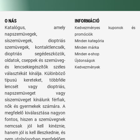
O NÁS
INFORMÁCIÓ
Katalógus, amely
Kedvezményes kuponok és
napszemüvegek,
promóciók
síszemüvegek, dioptriás
Minden kategória
szemüvegek, kontaktlencsék,
Minden márka
dioptriás segédeszközök,
Minden e-shop
oldatok, cseppek és szemüveg-
Újdonságok
és lencsekiegészítők széles
Kedvezmények
választékát kínálja. Különböző
típusú kereteket, többféle
lencsét vagy dioptriás,
napszemüveget vagy
síszemüveget kínálunk férfiak,
nők és gyermekek számára. A
megfelelő kiválasztása nagyon
fontos, hiszen a szemüvegnek
nemcsak jól kell kinéznie,
hanem jól is kell illeszkednie, és
nem utolsósorban megfelelően