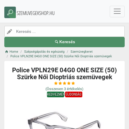
SZEMUVEGEKSHOP.HU
Keresés
Home
Szépségápolás és egészség
Szemüvegkeret
Police VPLN29E 04G0 ONE SIZE (50) Szürke Női Dioptriás szemüvegek
Police VPLN29E 04G0 ONE SIZE (50)
Szürke Női Dioptriás szemüvegek
(Összesen
3
értékelés)
KEDVEZMÉNY
ÚJDONSÁG