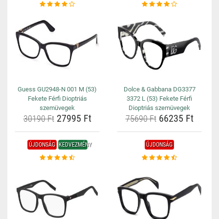
Guess GU2948-N 001 M (53)
Dolce & Gabbana DG3377
Fekete Férfi Dioptriás
3372 L (53) Fekete Férfi
szemüvegek
Dioptriás szemüvegek
27995 Ft
66235 Ft
30190 Ft
75690 Ft
ÚJDONSÁG
KEDVEZMÉNY
ÚJDONSÁG