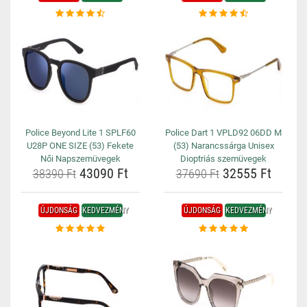
Police Beyond Lite 1 SPLF60
Police Dart 1 VPLD92 06DD M
U28P ONE SIZE (53) Fekete
(53) Narancssárga Unisex
Női Napszemüvegek
Dioptriás szemüvegek
43090 Ft
32555 Ft
38390 Ft
37690 Ft
ÚJDONSÁG
KEDVEZMÉNY
ÚJDONSÁG
KEDVEZMÉNY