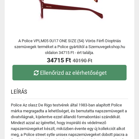
A Police VPLM05 0U17 ONE SIZE (54) Vörös Férfi Dioptriás
szemüvegek terméket a Police gyártótól a Szemuvegekshop.hu
oldalon 34715 Ft - ért találja.
34715 Ft
40190 Ft
Ellenőrizd az elérhetőséget
LEÍRÁS
Police Az olasz De Rigo testvérek által 1983-ban alapított Police
márka megragadta a lehetőséget, és bemutatta napszemüvegeit a
divatvilágnak, kijelentve ezzel állandó formabontási szándékát.
Mindezt azzal az ígérettel, hogy inspiráló és védelmező
napszemüvegeket készít, miközben évente egy új kollekciót alkot
meg, a Police street sytle unisex napszemüvegeket dobott piacra a