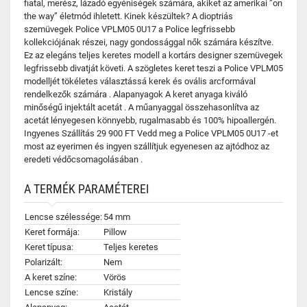
fiatal, merész, lázadó egyéniségek számára, akiket az amerikai ”on
the way” életmód ihletett. Kinek készültek? A dioptriás
szemüvegek Police VPLM05 0U17 a Police legfrissebb
kollekciójának részei, nagy gondossággal nők számára készítve.
Ez az elegáns teljes keretes modell a kortárs designer szemüvegek
legfrissebb divatját követi. A szögletes keret teszi a Police VPLM05
modelljét tökéletes választássá kerek és ovális arcformával
rendelkezők számára . Alapanyagok A keret anyaga kiváló
minőségű injektált acetát . A műanyaggal összehasonlítva az
acetát lényegesen könnyebb, rugalmasabb és 100% hipoallergén.
Ingyenes Szállítás 29 900 FT Vedd meg a Police VPLM05 0U17 -et
most az eyerimen és ingyen szállítjuk egyenesen az ajtódhoz az
eredeti védőcsomagolásában .
A TERMÉK PARAMÉTEREI
Lencse szélessége:
54 mm
Keret formája:
Pillow
Keret típusa:
Teljes keretes
Polarizált:
Nem
A keret színe:
Vörös
Lencse színe:
Kristály