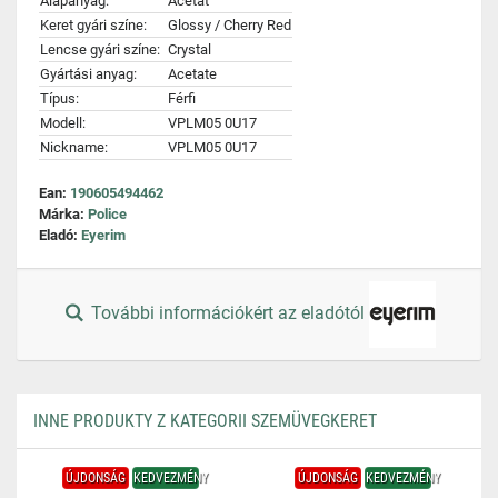
Alapanyag:
Acetát
Keret gyári színe:
Glossy / Cherry Red
Lencse gyári színe:
Crystal
Gyártási anyag:
Acetate
Típus:
Férfi
Modell:
VPLM05 0U17
Nickname:
VPLM05 0U17
Ean:
190605494462
Márka:
Police
Eladó:
Eyerim
További információkért az eladótól
INNE PRODUKTY Z KATEGORII SZEMÜVEGKERET
ÚJDONSÁG
KEDVEZMÉNY
ÚJDONSÁG
KEDVEZMÉNY