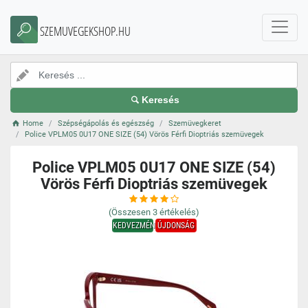
SZEMUVEGEKSHOP.HU
Keresés
Home
Szépségápolás és egészség
Szemüvegkeret
Police VPLM05 0U17 ONE SIZE (54) Vörös Férfi Dioptriás szemüvegek
Police VPLM05 0U17 ONE SIZE (54)
Vörös Férfi Dioptriás szemüvegek
(Összesen
3
értékelés)
KEDVEZMÉNY
ÚJDONSÁG