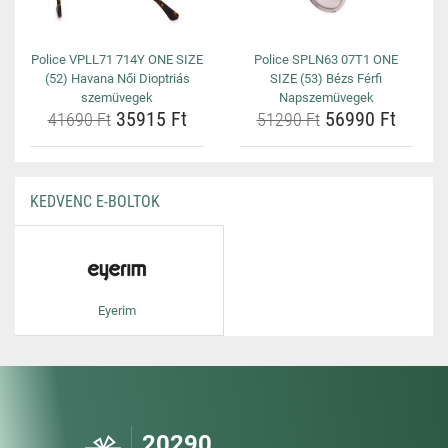
Police VPLL71 714Y ONE SIZE
Police SPLN63 07T1 ONE
(52) Havana Női Dioptriás
SIZE (53) Bézs Férfi
szemüvegek
Napszemüvegek
35915 Ft
56990 Ft
41690 Ft
51290 Ft
KEDVENC E-BOLTOK
Eyerim
20290