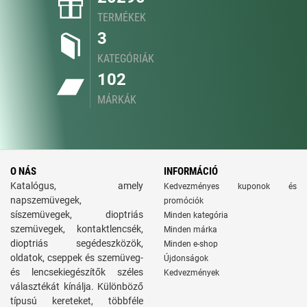
TERMÉKEK
3
KATEGÓRIÁK
102
MÁRKÁK
O NÁS
INFORMÁCIÓ
Katalógus, amely
Kedvezményes kuponok és
napszemüvegek,
promóciók
síszemüvegek, dioptriás
Minden kategória
szemüvegek, kontaktlencsék,
Minden márka
dioptriás segédeszközök,
Minden e-shop
oldatok, cseppek és szemüveg-
Újdonságok
és lencsekiegészítők széles
Kedvezmények
választékát kínálja. Különböző
típusú kereteket, többféle