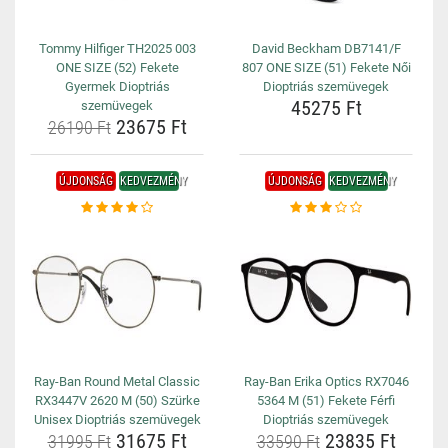
Tommy Hilfiger TH2025 003
David Beckham DB7141/F
ONE SIZE (52) Fekete
807 ONE SIZE (51) Fekete Női
Gyermek Dioptriás
Dioptriás szemüvegek
45275 Ft
szemüvegek
23675 Ft
26190 Ft
ÚJDONSÁG
KEDVEZMÉNY
ÚJDONSÁG
KEDVEZMÉNY
Ray-Ban Round Metal Classic
Ray-Ban Erika Optics RX7046
RX3447V 2620 M (50) Szürke
5364 M (51) Fekete Férfi
Unisex Dioptriás szemüvegek
Dioptriás szemüvegek
31675 Ft
23835 Ft
31995 Ft
33590 Ft