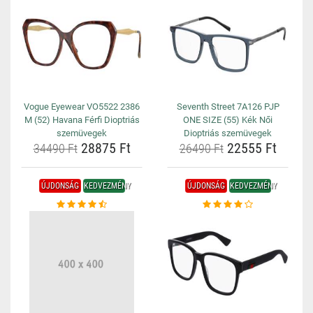
Vogue Eyewear VO5522 2386
Seventh Street 7A126 PJP
M (52) Havana Férfi Dioptriás
ONE SIZE (55) Kék Női
szemüvegek
Dioptriás szemüvegek
28875 Ft
22555 Ft
34490 Ft
26490 Ft
ÚJDONSÁG
KEDVEZMÉNY
ÚJDONSÁG
KEDVEZMÉNY