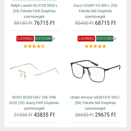
Ralph Lauren RL5128 9003 L
Gucci GG0011O 005 L (55)
(55) Fekete Férfi Dioptriás
Fekete Női Dioptriás
szemüvegek
szemüvegek
76715 Ft
68715 Ft
88190 Ft
85490 Ft
ÚJDONSÁG
KEDVEZMÉNY
ÚJDONSÁG
KEDVEZMÉNY
BOSS BOSS1667 24S ONE
Under Armour UA5015/G 003 L
SIZE (55) Arany Férfi Dioptriás
(56) Fekete Női Dioptriás
szemüvegek
szemüvegek
43835 Ft
29675 Ft
51990 Ft
36690 Ft