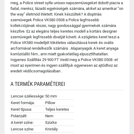
meg, a Police street sytle unisex napszemüvegeket dobott piacra a
fiatal, merész, lázadó egyéniségek számára, akiket az amerikai ”on
the way” életmód ihletett. Kinek készültek? A dioptriás
szemüvegek Police VK580 0508 a Police legfrissebb
kollekciójának részei, nagy gondossággal gyermekek számára
készítve. Ez az elegáns teljes keretes modell a kortárs designer
szemüvegek legfrissebb divatját követi. A szögletes keret teszi a
Police VK580 modelljét tökéletes választássá kerek és ovális
arcformával rendelkezők számára . Alapanyagok A keret anyaga
korrózióálló fém , ami miatt gyakorlatilag elpusztíthatatlan.
Ingyenes Szállítás 29 900 FT Vedd meg a Police VK580 0508 -et
most az eyerimen és ingyen szállítjuk egyenesen az ajtódhoz az
eredeti védőcsomagolásában .
A TERMÉK PARAMÉTEREI
Lencse szélessége:
50 mm
Keret formája:
Pillow
Keret típusa:
Teljes keretes
Polarizált:
Nem
A keret színe:
Szürke
Lencse színe:
Kristály