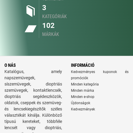
3
KATEGÓRIÁK
102
MÁRKÁK
O NÁS
INFORMÁCIÓ
Katalógus, amely
Kedvezményes kuponok és
napszemüvegek,
promóciók
síszemüvegek, dioptriás
Minden kategória
szemüvegek, kontaktlencsék,
Minden márka
dioptriás segédeszközök,
Minden e-shop
oldatok, cseppek és szemüveg-
Újdonságok
és lencsekiegészítők széles
Kedvezmények
választékát kínálja. Különböző
típusú kereteket, többféle
lencsét vagy dioptriás,