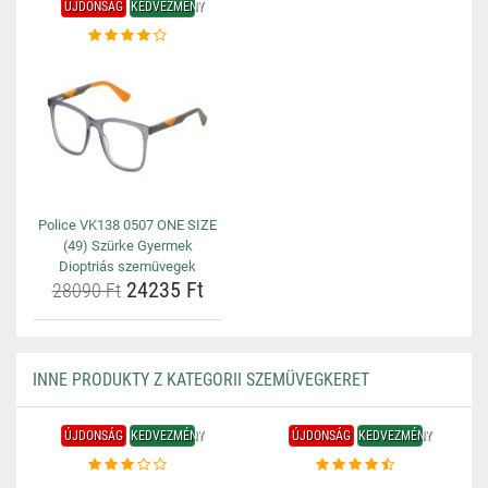
ÚJDONSÁG
KEDVEZMÉNY
Police VK138 0507 ONE SIZE
(49) Szürke Gyermek
Dioptriás szemüvegek
24235 Ft
28090 Ft
INNE PRODUKTY Z KATEGORII SZEMÜVEGKERET
ÚJDONSÁG
KEDVEZMÉNY
ÚJDONSÁG
KEDVEZMÉNY