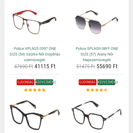
Police VPLN25 0597 ONE
Police SPLN39 08FF ONE
SIZE (54) Szürke Női Dioptriás
SIZE (57) Arany Női
szemüvegek
Napszemüvegek
41115 Ft
55690 Ft
47690 Ft
51475 Ft
ÚJDONSÁG
KEDVEZMÉNY
ÚJDONSÁG
KEDVEZMÉNY