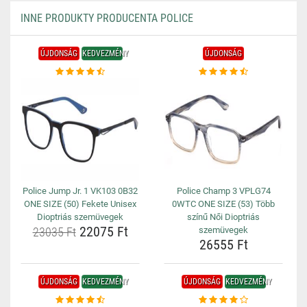
INNE PRODUKTY PRODUCENTA POLICE
ÚJDONSÁG
KEDVEZMÉNY
ÚJDONSÁG
Police Jump Jr. 1 VK103 0B32
Police Champ 3 VPLG74
ONE SIZE (50) Fekete Unisex
0WTC ONE SIZE (53) Több
Dioptriás szemüvegek
színű Női Dioptriás
22075 Ft
23035 Ft
szemüvegek
26555 Ft
ÚJDONSÁG
KEDVEZMÉNY
ÚJDONSÁG
KEDVEZMÉNY