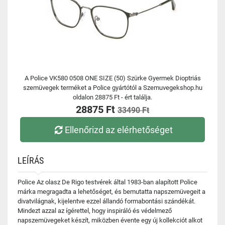
A Police VK580 0508 ONE SIZE (50) Szürke Gyermek Dioptriás
szemüvegek terméket a Police gyártótól a Szemuvegekshop.hu
oldalon 28875 Ft - ért találja.
28875 Ft
33490 Ft
Ellenőrizd az elérhetőséget
LEÍRÁS
Police Az olasz De Rigo testvérek által 1983-ban alapított Police
márka megragadta a lehetőséget, és bemutatta napszemüvegeit a
divatvilágnak, kijelentve ezzel állandó formabontási szándékát.
Mindezt azzal az ígérettel, hogy inspiráló és védelmező
napszemüvegeket készít, miközben évente egy új kollekciót alkot