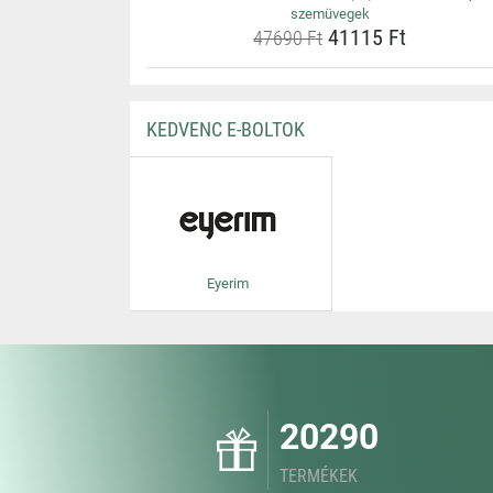
szemüvegek
41115 Ft
47690 Ft
KEDVENC E-BOLTOK
Eyerim
20290
TERMÉKEK