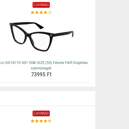
ÚJDONSÁG
ci GG1817O 001 ONE SIZE (55) Fekete Férfi Dioptriás
szemüvegek
73995 Ft
ÚJDONSÁG