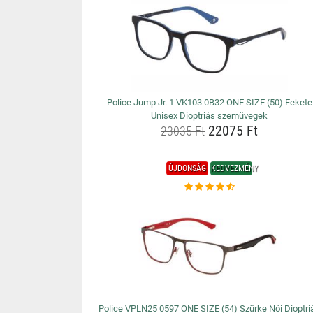
Police Jump Jr. 1 VK103 0B32 ONE SIZE (50) Fekete
Unisex Dioptriás szemüvegek
22075 Ft
23035 Ft
ÚJDONSÁG
KEDVEZMÉNY
Police VPLN25 0597 ONE SIZE (54) Szürke Női Dioptri