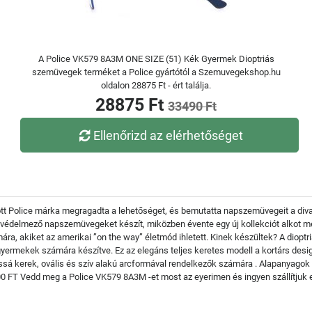
A Police VK579 8A3M ONE SIZE (51) Kék Gyermek Dioptriás
szemüvegek terméket a Police gyártótól a Szemuvegekshop.hu
oldalon 28875 Ft - ért találja.
28875 Ft
33490 Ft
Ellenőrizd az elérhetőséget
tott Police márka megragadta a lehetőséget, és bemutatta napszemüvegeit a divat
és védelmező napszemüvegeket készít, miközben évente egy új kollekciót alkot m
mára, akiket az amerikai ”on the way” életmód ihletett. Kinek készültek? A dio
yermekek számára készítve. Ez az elegáns teljes keretes modell a kortárs desig
ássá kerek, ovális és szív alakú arcformával rendelkezők számára . Alapanyagok 
9 900 FT Vedd meg a Police VK579 8A3M -et most az eyerimen és ingyen szállítj