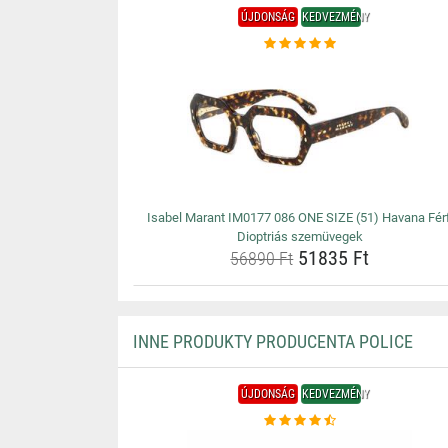
ÚJDONSÁG
KEDVEZMÉNY
Isabel Marant IM0177 086 ONE SIZE (51) Havana Férf
Dioptriás szemüvegek
51835 Ft
56890 Ft
INNE PRODUKTY PRODUCENTA POLICE
ÚJDONSÁG
KEDVEZMÉNY