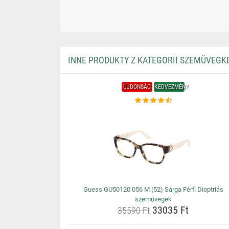
INNE PRODUKTY Z KATEGORII SZEMÜVEGK
ÚJDONSÁG
KEDVEZMÉNY
Guess GU50120 056 M (52) Sárga Férfi Dioptriás
szemüvegek
33035 Ft
35590 Ft