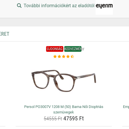
További információkért az eladótól
ERET
ÚJDONSÁG
KEDVEZMÉNY
Persol PO3007V 1208 M (50) Barna Női Dioptriás
Emp
szemüvegek
47595 Ft
54555 Ft