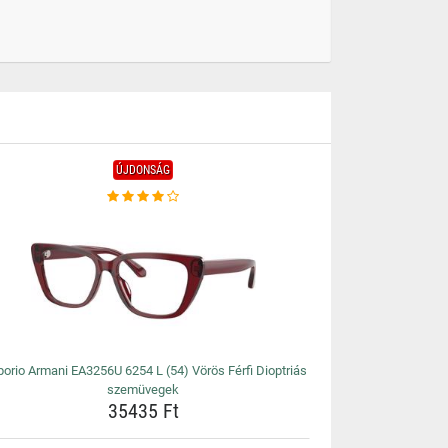
ÚJDONSÁG
orio Armani EA3256U 6254 L (54) Vörös Férfi Dioptriás
szemüvegek
35435 Ft