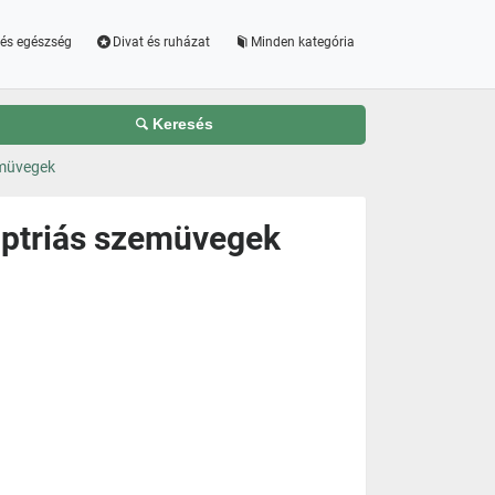
és egészség
Divat és ruházat
Minden kategória
Keresés
emüvegek
optriás szemüvegek