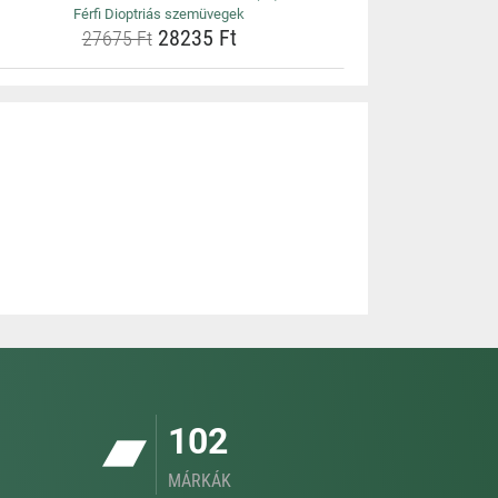
Férfi Dioptriás szemüvegek
28235 Ft
27675 Ft
102
MÁRKÁK