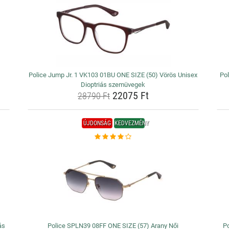
Police Jump Jr. 1 VK103 01BU ONE SIZE (50) Vörös Unisex
Po
Dioptriás szemüvegek
22075 Ft
28790 Ft
ÚJDONSÁG
KEDVEZMÉNY
ás
Police SPLN39 08FF ONE SIZE (57) Arany Női
P