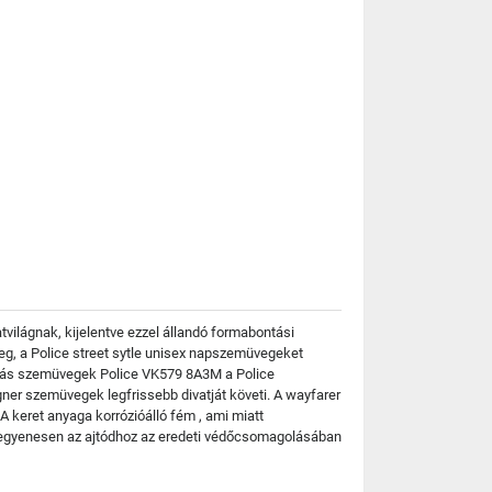
világnak, kijelentve ezzel állandó formabontási
eg, a Police street sytle unisex napszemüvegeket
ptriás szemüvegek Police VK579 8A3M a Police
ner szemüvegek legfrissebb divatját követi. A wayfarer
A keret anyaga korrózióálló fém , ami miatt
uk egyenesen az ajtódhoz az eredeti védőcsomagolásában