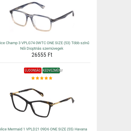
lice Champ 3 VPLG74 0WTC ONE SIZE (53) Több színű
Női Dioptriás szemüvegek
26555 Ft
ÚJDONSÁG
KEDVEZMÉNY
olice Mermaid 1 VPLD21 09D6 ONE SIZE (55) Havana