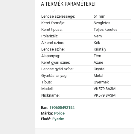
A TERMÉK PARAMÉTEREI
Lencse szélessége:
51 mm
Keret formája:
Szogletes
Keret típusa:
Teljes keretes
Polarizált:
Nem
A keret színe:
Kék
Lencse színe:
Kristály
Alapanyag:
Fém
Keret gyári színe:
Azure
Lencse gyári színe:
Crystal
Gyártási anyag:
Metal
Típus:
Gyermek
Modell:
VK579 8A3M
Nickname:
VK579 8A3M
Ean:
190605492154
Márka:
Police
Eladó:
Eyerim