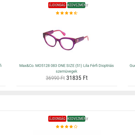
ÚJDONSÁG
KEDVEZMÉNY
i
Max&Co. MO5128 083 ONE SIZE (51) Lila Férfi Dioptriás
Guc
szemüvegek
31835 Ft
36990 Ft
ÚJDONSÁG
KEDVEZMÉNY