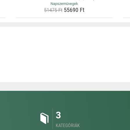
Napszemüvegek
55690 Ft
51475 Ft
3
KATEGÓRIÁK