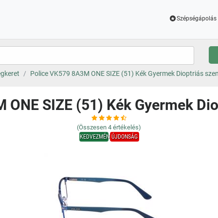
Szépségápolás 
gkeret
Police VK579 8A3M ONE SIZE (51) Kék Gyermek Dioptriás sz
 ONE SIZE (51) Kék Gyermek Di
(Összesen
4
értékelés)
KEDVEZMÉNY
ÚJDONSÁG