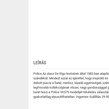
LEÍRÁS
Police Az olasz De Rigo testvérek által 1983-ban alapí
szándékát. Mindezt azzal az ígérettel, hogy inspiráló 
dobott piacra a fiatal, merész, lázadó egyéniségek szá
legfrissebb kollekciójának részei, nagy gondossággal g
keret teszi a Police VK579 modelljét tökéletes választ
gyakorlatilag elpusztíthatatlan. Ingyenes Szállítás 2
.