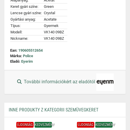
Alapanyag:
Acetát
Keret gyári színe:
Green
Lencse gyári színe:
Crystal
Gyártási anyag:
Acetate
Típus:
Gyermek
Modell:
VK140 09BZ
Nickname:
VK140 09BZ
Ean:
190605512654
Márka:
Police
Eladó:
Eyerim
További információkért az eladótól
INNE PRODUKTY Z KATEGORII SZEMÜVEGKERET
ÚJDONSÁG
KEDVEZMÉNY
ÚJDONSÁG
KEDVEZMÉNY