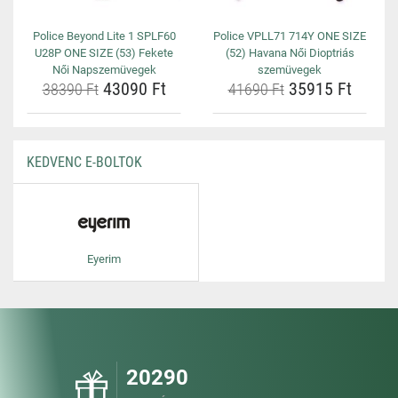
Police Beyond Lite 1 SPLF60
Police VPLL71 714Y ONE SIZE
U28P ONE SIZE (53) Fekete
(52) Havana Női Dioptriás
Női Napszemüvegek
szemüvegek
43090 Ft
35915 Ft
38390 Ft
41690 Ft
KEDVENC E-BOLTOK
Eyerim
20290