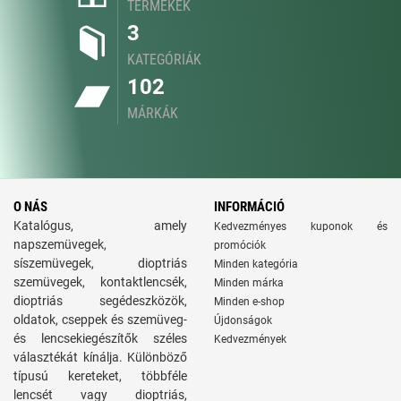
TERMÉKEK
3
KATEGÓRIÁK
102
MÁRKÁK
O NÁS
INFORMÁCIÓ
Katalógus, amely
Kedvezményes kuponok és
napszemüvegek,
promóciók
síszemüvegek, dioptriás
Minden kategória
szemüvegek, kontaktlencsék,
Minden márka
dioptriás segédeszközök,
Minden e-shop
oldatok, cseppek és szemüveg-
Újdonságok
és lencsekiegészítők széles
Kedvezmények
választékát kínálja. Különböző
típusú kereteket, többféle
lencsét vagy dioptriás,