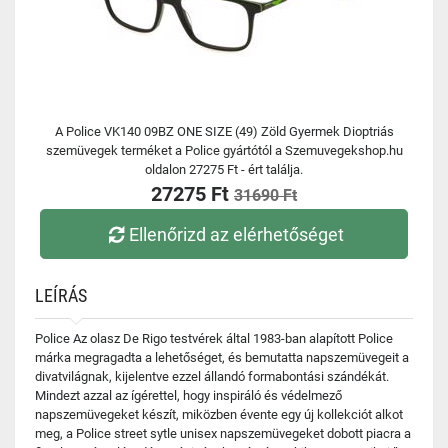
A Police VK140 09BZ ONE SIZE (49) Zöld Gyermek Dioptriás
szemüvegek terméket a Police gyártótól a Szemuvegekshop.hu
oldalon 27275 Ft - ért találja.
27275 Ft
31690 Ft
Ellenőrizd az elérhetőséget
LEÍRÁS
Police Az olasz De Rigo testvérek által 1983-ban alapított Police
márka megragadta a lehetőséget, és bemutatta napszemüvegeit a
divatvilágnak, kijelentve ezzel állandó formabontási szándékát.
Mindezt azzal az ígérettel, hogy inspiráló és védelmező
napszemüvegeket készít, miközben évente egy új kollekciót alkot
meg, a Police street sytle unisex napszemüvegeket dobott piacra a