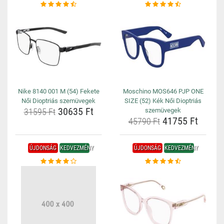
Nike 8140 001 M (54) Fekete
Moschino MOS646 PJP ONE
Női Dioptriás szemüvegek
SIZE (52) Kék Női Dioptriás
30635 Ft
31595 Ft
szemüvegek
41755 Ft
45790 Ft
ÚJDONSÁG
KEDVEZMÉNY
ÚJDONSÁG
KEDVEZMÉNY