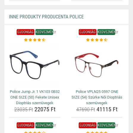
INNE PRODUKTY PRODUCENTA POLICE
ÚJDONSÁG
KEDVEZMÉNY
ÚJDONSÁG
KEDVEZMÉNY
Police Jump Jr. 1 VK103 0B32
Police VPLN25 0597 ONE
ONE SIZE (50) Fekete Unisex
SIZE (54) Szürke Női Dioptriás
Dioptriás szemüvegek
szemüvegek
22075 Ft
41115 Ft
23035 Ft
47690 Ft
ÚJDONSÁG
KEDVEZMÉNY
ÚJDONSÁG
KEDVEZMÉNY