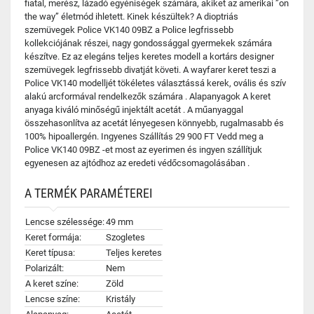
fiatal, merész, lázadó egyéniségek számára, akiket az amerikai ”on
the way” életmód ihletett. Kinek készültek? A dioptriás
szemüvegek Police VK140 09BZ a Police legfrissebb
kollekciójának részei, nagy gondossággal gyermekek számára
készítve. Ez az elegáns teljes keretes modell a kortárs designer
szemüvegek legfrissebb divatját követi. A wayfarer keret teszi a
Police VK140 modelljét tökéletes választássá kerek, ovális és szív
alakú arcformával rendelkezők számára . Alapanyagok A keret
anyaga kiváló minőségű injektált acetát . A műanyaggal
összehasonlítva az acetát lényegesen könnyebb, rugalmasabb és
100% hipoallergén. Ingyenes Szállítás 29 900 FT Vedd meg a
Police VK140 09BZ -et most az eyerimen és ingyen szállítjuk
egyenesen az ajtódhoz az eredeti védőcsomagolásában .
A TERMÉK PARAMÉTEREI
Lencse szélessége:
49 mm
Keret formája:
Szogletes
Keret típusa:
Teljes keretes
Polarizált:
Nem
A keret színe:
Zöld
Lencse színe:
Kristály