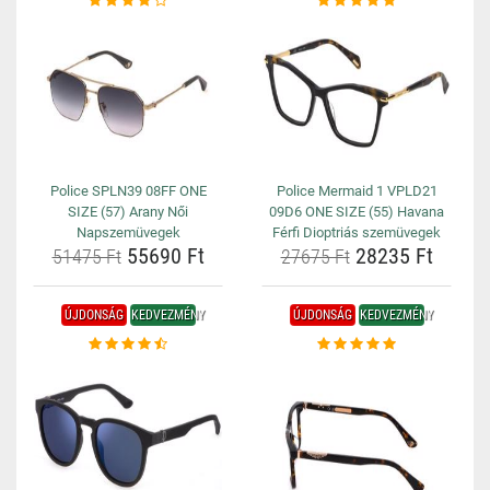
Police SPLN39 08FF ONE
Police Mermaid 1 VPLD21
SIZE (57) Arany Női
09D6 ONE SIZE (55) Havana
Napszemüvegek
Férfi Dioptriás szemüvegek
55690 Ft
28235 Ft
51475 Ft
27675 Ft
ÚJDONSÁG
KEDVEZMÉNY
ÚJDONSÁG
KEDVEZMÉNY