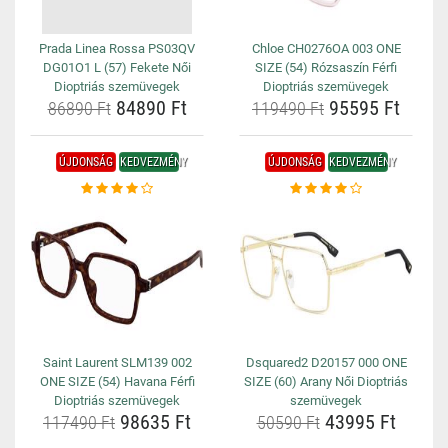
Prada Linea Rossa PS03QV
Chloe CH0276OA 003 ONE
DG01O1 L (57) Fekete Női
SIZE (54) Rózsaszín Férfi
Dioptriás szemüvegek
Dioptriás szemüvegek
84890 Ft
95595 Ft
86890 Ft
119490 Ft
ÚJDONSÁG
KEDVEZMÉNY
ÚJDONSÁG
KEDVEZMÉNY
Saint Laurent SLM139 002
Dsquared2 D20157 000 ONE
ONE SIZE (54) Havana Férfi
SIZE (60) Arany Női Dioptriás
Dioptriás szemüvegek
szemüvegek
98635 Ft
43995 Ft
117490 Ft
50590 Ft