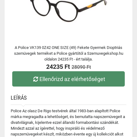
A Police VK139 0Z42 ONE SIZE (49) Fekete Gyermek Dioptriás
szemüvegek terméket a Police gyártótól a Szemuvegekshop.hu
oldalon 24235 Ft - ért találja.
24235 Ft
28090 Ft
Ellenőrizd az elérhetőséget
LEÍRÁS
Police Az olasz De Rigo testvérek által 1983-ban alapított Police
márka megragadta a lehetőséget, és bemutatta napszemüvegeit a
divatvilágnak, kijelentve ezzel állandó formabontási szándékát.
Mindezt azzal az ígérettel, hogy inspiráló és védelmező
napszemüvegeket készít, miközben évente egy új kollekciót alkot