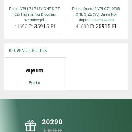
Police VPLL71 714Y ONE SIZE
Police Quest 2 VPLG71 0F68
(52) Havana Női Dioptriás
ONE SIZE (55) Barna Női
szemüvegek
Dioptriás szemüvegek
35915 Ft
35915 Ft
41690 Ft
41690 Ft
KEDVENC E-BOLTOK
Eyerim
20290
TERMÉKEK