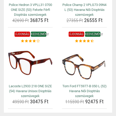
Police Hedron 3 VPLL31 0700
Police Champ 2 VPLG73 09N4
ONE SIZE (53) Fekete Férfi
L (53) Havana Női Dioptriás
Dioptriás szemüvegek
szemüvegek
36875 Ft
26555 Ft
42690 Ft
27355 Ft
ÚJDONSÁG
KEDVEZMÉNY
ÚJDONSÁG
KEDVEZMÉNY
Lacoste L2933 218 ONE SIZE
Tom Ford FT5977-B 050 L (52)
(54) Havana Unisex Dioptriás
Havana Női Dioptriás
szemüvegek
szemüvegek
30475 Ft
92475 Ft
49590 Ft
115590 Ft