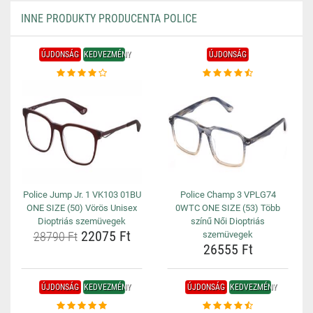
INNE PRODUKTY PRODUCENTA POLICE
ÚJDONSÁG
KEDVEZMÉNY
ÚJDONSÁG
Police Jump Jr. 1 VK103 01BU
Police Champ 3 VPLG74
ONE SIZE (50) Vörös Unisex
0WTC ONE SIZE (53) Több
Dioptriás szemüvegek
színű Női Dioptriás
22075 Ft
28790 Ft
szemüvegek
26555 Ft
ÚJDONSÁG
KEDVEZMÉNY
ÚJDONSÁG
KEDVEZMÉNY