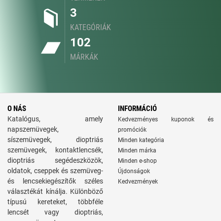
3
KATEGÓRIÁK
102
MÁRKÁK
O NÁS
INFORMÁCIÓ
Katalógus, amely
Kedvezményes kuponok és
napszemüvegek,
promóciók
síszemüvegek, dioptriás
Minden kategória
szemüvegek, kontaktlencsék,
Minden márka
dioptriás segédeszközök,
Minden e-shop
oldatok, cseppek és szemüveg-
Újdonságok
és lencsekiegészítők széles
Kedvezmények
választékát kínálja. Különböző
típusú kereteket, többféle
lencsét vagy dioptriás,