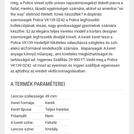
meg, a Police street sytle unisex napszemüvegeket dobott piacra a
fiatal, merész, lázadó egyéniségek számára, akiket az amerikai ”on
the way” életmód ihletett. Kinek készültek? A dioptriás
szemüvegek Police VK139 0Z42 a Police legfrissebb
kollekciójának részei, nagy gondossággal gyermekek számára
készítve. Ez az elegáns teljes keretes modell a kortárs designer
szemüvegek legfrissebb divatját követi. A kerek keret teszi a
Police VK139 modelljét tökéletes választássá szögletes és szív
alakú arcformával rendelkezők számára . Alapanyagok A keret
anyaga könnyű műanyag , ami kivételes megbízhatóságot és
tartósságot ad. Ingyenes Szállítás 29 900 FT Vedd meg a Police
VK139 0Z42 -et most az eyerimen és ingyen szállítjuk egyenesen
az ajtódhoz az eredeti védőcsomagolásában .
A TERMÉK PARAMÉTEREI
Lencse szélessége:
49 mm
Keret formája:
Kerek
Keret típusa:
Teljes keretes
Polarizált:
Nem
A keret színe:
Fekete
Lencse színe:
Kristály