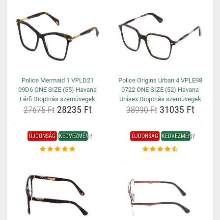
Police Mermaid 1 VPLD21
Police Origins Urban 4 VPLE98
09D6 ONE SIZE (55) Havana
0722 ONE SIZE (52) Havana
Férfi Dioptriás szemüvegek
Unisex Dioptriás szemüvegek
28235 Ft
31035 Ft
27675 Ft
38990 Ft
ÚJDONSÁG
KEDVEZMÉNY
ÚJDONSÁG
KEDVEZMÉNY