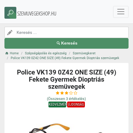
SZEMUVEGEKSHOP.HU
Keresés
Home
Szépségápolás és egészség
Szemüvegkeret
Police VK139 0Z42 ONE SIZE (49) Fekete Gyermek Dioptriás szemüvegek
Police VK139 0Z42 ONE SIZE (49)
Fekete Gyermek Dioptriás
szemüvegek
(Összesen
3
értékelés)
KEDVEZMÉNY
ÚJDONSÁG