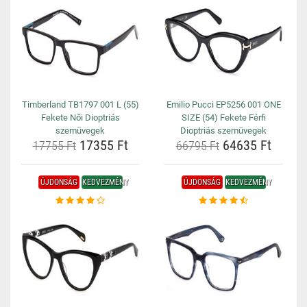
Timberland TB1797 001 L (55)
Emilio Pucci EP5256 001 ONE
Fekete Női Dioptriás
SIZE (54) Fekete Férfi
szemüvegek
Dioptriás szemüvegek
17355 Ft
64635 Ft
17755 Ft
66795 Ft
ÚJDONSÁG
KEDVEZMÉNY
ÚJDONSÁG
KEDVEZMÉNY