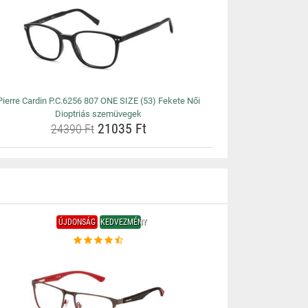
Pierre Cardin P.C.6256 807 ONE SIZE (53) Fekete Női
Dioptriás szemüvegek
21035 Ft
24390 Ft
ÚJDONSÁG
KEDVEZMÉNY