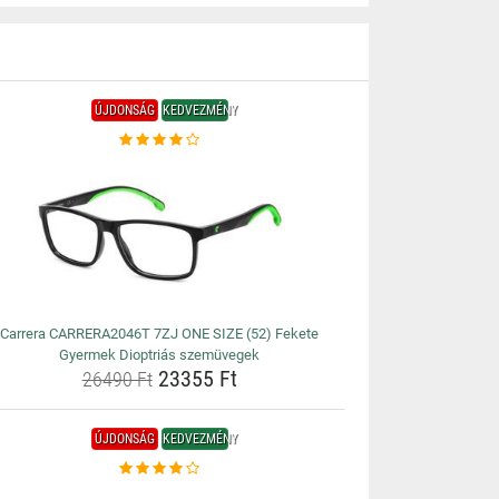
ÚJDONSÁG
KEDVEZMÉNY
Carrera CARRERA2046T 7ZJ ONE SIZE (52) Fekete
Gyermek Dioptriás szemüvegek
23355 Ft
26490 Ft
ÚJDONSÁG
KEDVEZMÉNY