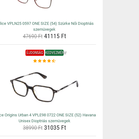
lice VPLN25 0597 ONE SIZE (54) Szürke Női Dioptriás
szemüvegek
41115 Ft
47690 Ft
ÚJDONSÁG
KEDVEZMÉNY
ice Origins Urban 4 VPLE98 0722 ONE SIZE (52) Havana
Unisex Dioptriás szemüvegek
31035 Ft
38990 Ft