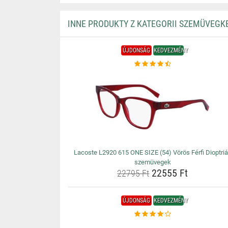
INNE PRODUKTY Z KATEGORII SZEMÜVEGK
ÚJDONSÁG
KEDVEZMÉNY
Lacoste L2920 615 ONE SIZE (54) Vörös Férfi Dioptri
szemüvegek
22555 Ft
22795 Ft
ÚJDONSÁG
KEDVEZMÉNY