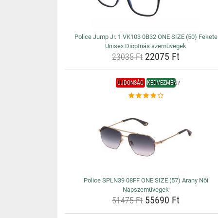
Police Jump Jr. 1 VK103 0B32 ONE SIZE (50) Fekete
Unisex Dioptriás szemüvegek
22075 Ft
23035 Ft
ÚJDONSÁG
KEDVEZMÉNY
Police SPLN39 08FF ONE SIZE (57) Arany Női
Napszemüvegek
55690 Ft
51475 Ft