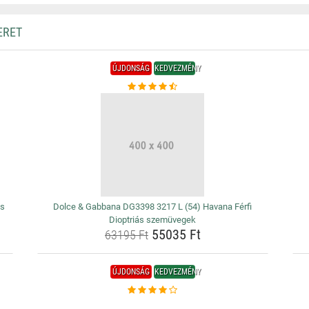
ERET
ÚJDONSÁG
KEDVEZMÉNY
ás
Dolce & Gabbana DG3398 3217 L (54) Havana Férfi
Dioptriás szemüvegek
55035 Ft
63195 Ft
ÚJDONSÁG
KEDVEZMÉNY