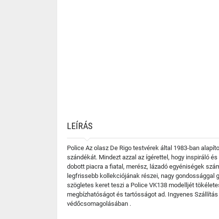
LEÍRÁS
Police Az olasz De Rigo testvérek által 1983-ban alapí
szándékát. Mindezt azzal az ígérettel, hogy inspiráló 
dobott piacra a fiatal, merész, lázadó egyéniségek szá
legfrissebb kollekciójának részei, nagy gondossággal g
szögletes keret teszi a Police VK138 modelljét tökéle
megbízhatóságot és tartósságot ad. Ingyenes Szállítás
védőcsomagolásában .