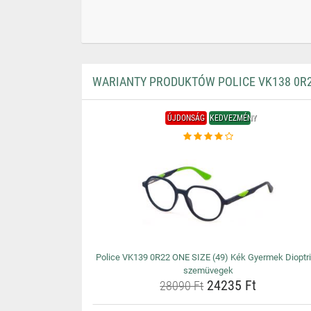
WARIANTY PRODUKTÓW POLICE VK138 0R2
ÚJDONSÁG
KEDVEZMÉNY
Police VK139 0R22 ONE SIZE (49) Kék Gyermek Dioptr
szemüvegek
24235 Ft
28090 Ft