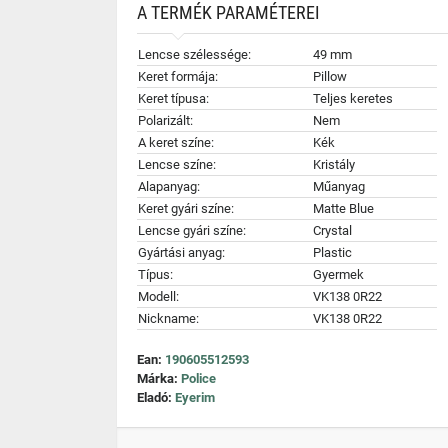
A TERMÉK PARAMÉTEREI
Lencse szélessége:
49 mm
Keret formája:
Pillow
Keret típusa:
Teljes keretes
Polarizált:
Nem
A keret színe:
Kék
Lencse színe:
Kristály
Alapanyag:
Műanyag
Keret gyári színe:
Matte Blue
Lencse gyári színe:
Crystal
Gyártási anyag:
Plastic
Típus:
Gyermek
Modell:
VK138 0R22
Nickname:
VK138 0R22
Ean:
190605512593
Márka:
Police
Eladó:
Eyerim