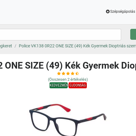
Szépségápolás 
gkeret
Police VK138 0R22 ONE SIZE (49) Kék Gyermek Dioptriás sze
2 ONE SIZE (49) Kék Gyermek Dio
(Összesen
2
értékelés)
KEDVEZMÉNY
ÚJDONSÁG