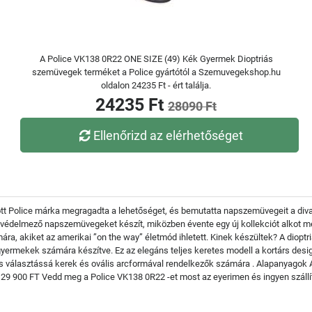
A Police VK138 0R22 ONE SIZE (49) Kék Gyermek Dioptriás
szemüvegek terméket a Police gyártótól a Szemuvegekshop.hu
oldalon 24235 Ft - ért találja.
24235 Ft
28090 Ft
Ellenőrizd az elérhetőséget
tott Police márka megragadta a lehetőséget, és bemutatta napszemüvegeit a divat
és védelmező napszemüvegeket készít, miközben évente egy új kollekciót alkot m
mára, akiket az amerikai ”on the way” életmód ihletett. Kinek készültek? A dio
yermekek számára készítve. Ez az elegáns teljes keretes modell a kortárs desig
tes választássá kerek és ovális arcformával rendelkezők számára . Alapanyagok
 29 900 FT Vedd meg a Police VK138 0R22 -et most az eyerimen és ingyen szállí