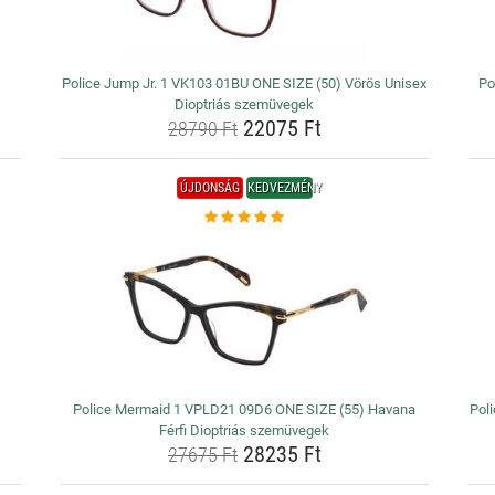
Police Jump Jr. 1 VK103 01BU ONE SIZE (50) Vörös Unisex
Po
Dioptriás szemüvegek
22075 Ft
28790 Ft
ÚJDONSÁG
KEDVEZMÉNY
Police Mermaid 1 VPLD21 09D6 ONE SIZE (55) Havana
Pol
Férfi Dioptriás szemüvegek
28235 Ft
27675 Ft