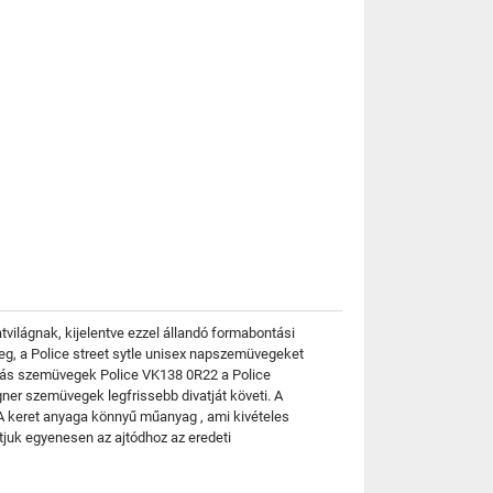
világnak, kijelentve ezzel állandó formabontási
eg, a Police street sytle unisex napszemüvegeket
ptriás szemüvegek Police VK138 0R22 a Police
ner szemüvegek legfrissebb divatját követi. A
 A keret anyaga könnyű műanyag , ami kivételes
tjuk egyenesen az ajtódhoz az eredeti