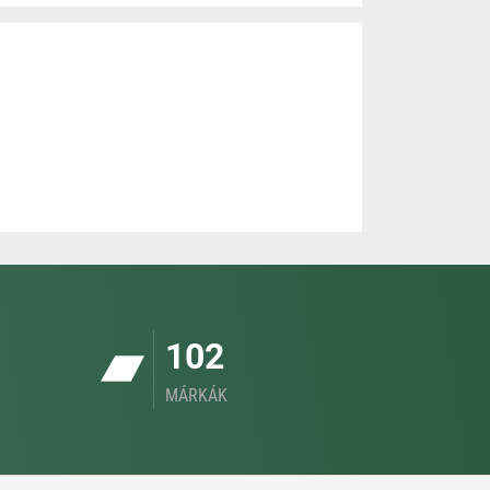
102
MÁRKÁK