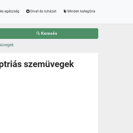
és egészség
Divat és ruházat
Minden kategória
Keresés
müvegek
ptriás szemüvegek