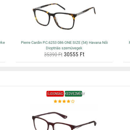
rke
Pierre Cardin P.C.6253 086 ONE SIZE (54) Havana Női
Dioptriás szemüvegek
30555 Ft
35390 Ft
ÚJDONSÁG
KEDVEZMÉNY