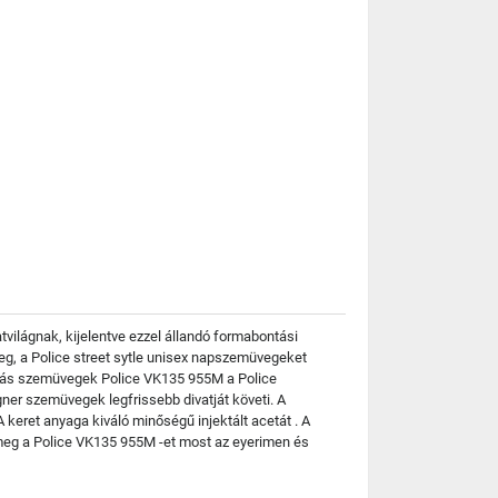
világnak, kijelentve ezzel állandó formabontási
eg, a Police street sytle unisex napszemüvegeket
ptriás szemüvegek Police VK135 955M a Police
ner szemüvegek legfrissebb divatját követi. A
keret anyaga kiváló minőségű injektált acetát . A
meg a Police VK135 955M -et most az eyerimen és