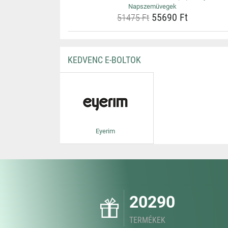
Napszemüvegek
55690 Ft
51475 Ft
KEDVENC E-BOLTOK
Eyerim
20290
TERMÉKEK