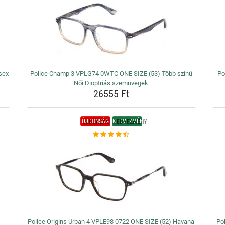
sex
Police Champ 3 VPLG74 0WTC ONE SIZE (53) Több színű
Po
Női Dioptriás szemüvegek
26555 Ft
ÚJDONSÁG
KEDVEZMÉNY
Police Origins Urban 4 VPLE98 0722 ONE SIZE (52) Havana
Po