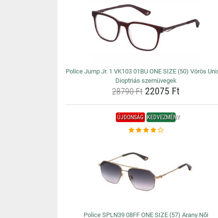
Police Jump Jr. 1 VK103 01BU ONE SIZE (50) Vörös Uni
Dioptriás szemüvegek
22075 Ft
28790 Ft
ÚJDONSÁG
KEDVEZMÉNY
Police SPLN39 08FF ONE SIZE (57) Arany Női