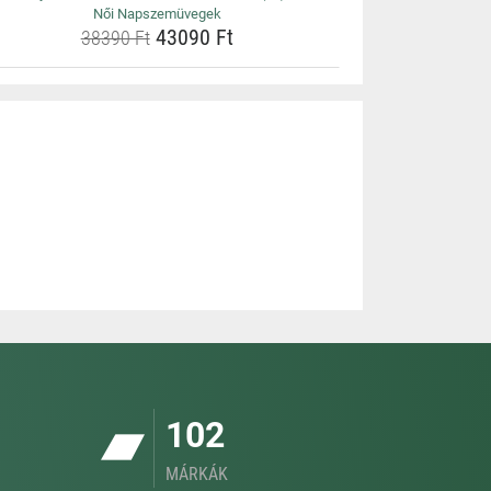
Női Napszemüvegek
43090 Ft
38390 Ft
102
MÁRKÁK