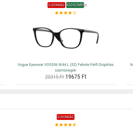
ÚJDONSÁG
KEDVEZMÉNY
Vogue Eyewear VO5356 W44 L (52) Fekete Férfi Dioptriás
M
szemüvegek
19675 Ft
20315 Ft
ÚJDONSÁG