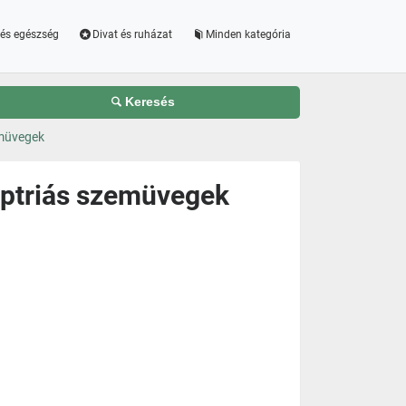
és egészség
Divat és ruházat
Minden kategória
Keresés
emüvegek
ptriás szemüvegek