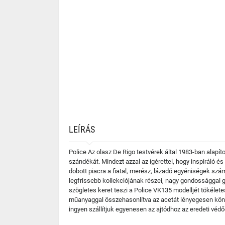
LEÍRÁS
Police Az olasz De Rigo testvérek által 1983-ban alapí
szándékát. Mindezt azzal az ígérettel, hogy inspiráló 
dobott piacra a fiatal, merész, lázadó egyéniségek szá
legfrissebb kollekciójának részei, nagy gondossággal g
szögletes keret teszi a Police VK135 modelljét tökélet
műanyaggal összehasonlítva az acetát lényegesen kön
ingyen szállítjuk egyenesen az ajtódhoz az eredeti vé