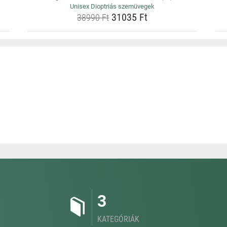
Unisex Dioptriás szemüvegek
31035 Ft
38990 Ft
3
KATEGÓRIÁK