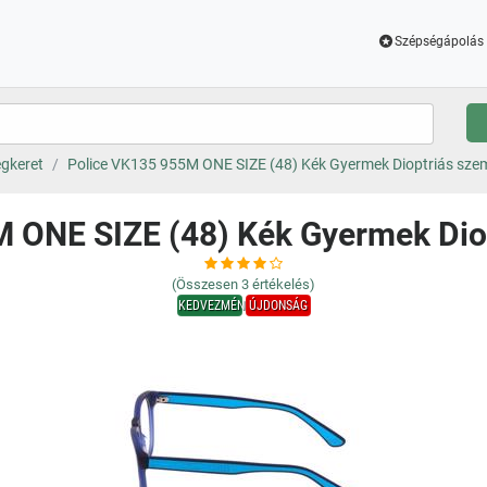
Szépségápolás 
gkeret
Police VK135 955M ONE SIZE (48) Kék Gyermek Dioptriás sz
M ONE SIZE (48) Kék Gyermek Dio
(Összesen
3
értékelés)
KEDVEZMÉNY
ÚJDONSÁG