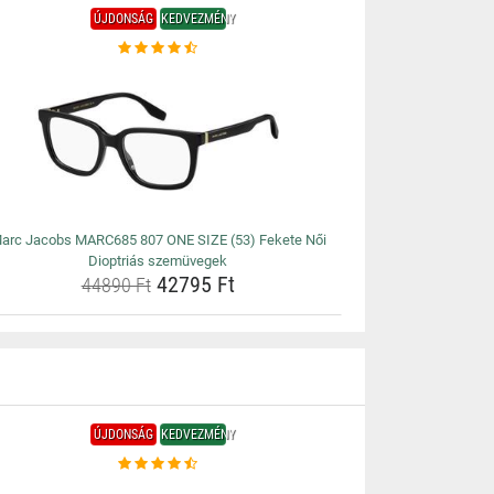
ÚJDONSÁG
KEDVEZMÉNY
arc Jacobs MARC685 807 ONE SIZE (53) Fekete Női
Dioptriás szemüvegek
42795 Ft
44890 Ft
ÚJDONSÁG
KEDVEZMÉNY