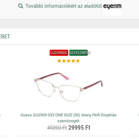
További információkért az eladótól
ERET
ÚJDONSÁG
KEDVEZMÉNY
s
Guess GU2969 032 ONE SIZE (56) Arany Férfi Dioptriás
szemüvegek
29995 Ft
49390 Ft