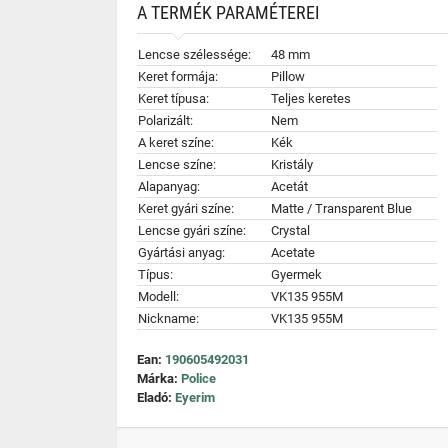
A TERMÉK PARAMÉTEREI
Lencse szélessége:
48 mm
Keret formája:
Pillow
Keret típusa:
Teljes keretes
Polarizált:
Nem
A keret színe:
Kék
Lencse színe:
Kristály
Alapanyag:
Acetát
Keret gyári színe:
Matte / Transparent Blue
Lencse gyári színe:
Crystal
Gyártási anyag:
Acetate
Típus:
Gyermek
Modell:
VK135 955M
Nickname:
VK135 955M
Ean:
190605492031
Márka:
Police
Eladó:
Eyerim