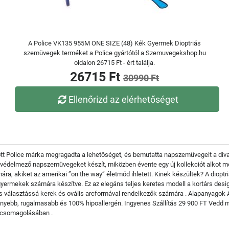
A Police VK135 955M ONE SIZE (48) Kék Gyermek Dioptriás
szemüvegek terméket a Police gyártótól a Szemuvegekshop.hu
oldalon 26715 Ft - ért találja.
26715 Ft
30990 Ft
Ellenőrizd az elérhetőséget
tott Police márka megragadta a lehetőséget, és bemutatta napszemüvegeit a divat
és védelmező napszemüvegeket készít, miközben évente egy új kollekciót alkot m
mára, akiket az amerikai ”on the way” életmód ihletett. Kinek készültek? A dio
yermekek számára készítve. Ez az elegáns teljes keretes modell a kortárs desig
es választássá kerek és ovális arcformával rendelkezők számára . Alapanyagok A 
nyebb, rugalmasabb és 100% hipoallergén. Ingyenes Szállítás 29 900 FT Vedd 
dőcsomagolásában .