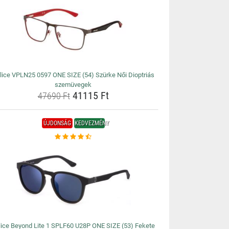
lice VPLN25 0597 ONE SIZE (54) Szürke Női Dioptriás
szemüvegek
41115 Ft
47690 Ft
ÚJDONSÁG
KEDVEZMÉNY
lice Beyond Lite 1 SPLF60 U28P ONE SIZE (53) Fekete