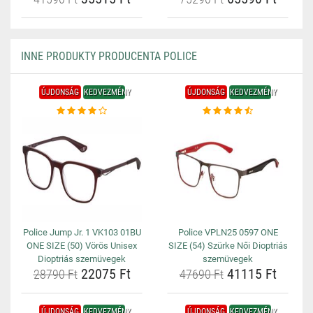
INNE PRODUKTY PRODUCENTA POLICE
ÚJDONSÁG
KEDVEZMÉNY
ÚJDONSÁG
KEDVEZMÉNY
Police Jump Jr. 1 VK103 01BU
Police VPLN25 0597 ONE
ONE SIZE (50) Vörös Unisex
SIZE (54) Szürke Női Dioptriás
Dioptriás szemüvegek
szemüvegek
22075 Ft
41115 Ft
28790 Ft
47690 Ft
ÚJDONSÁG
KEDVEZMÉNY
ÚJDONSÁG
KEDVEZMÉNY