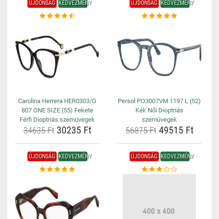
ÚJDONSÁG
KEDVEZMÉNY
ÚJDONSÁG
KEDVEZMÉNY
Carolina Herrera HER0303/G
Persol PO3007VM 1197 L (52)
807 ONE SIZE (55) Fekete
Kék Női Dioptriás
Férfi Dioptriás szemüvegek
szemüvegek
30235 Ft
49515 Ft
34635 Ft
56875 Ft
ÚJDONSÁG
KEDVEZMÉNY
ÚJDONSÁG
KEDVEZMÉNY