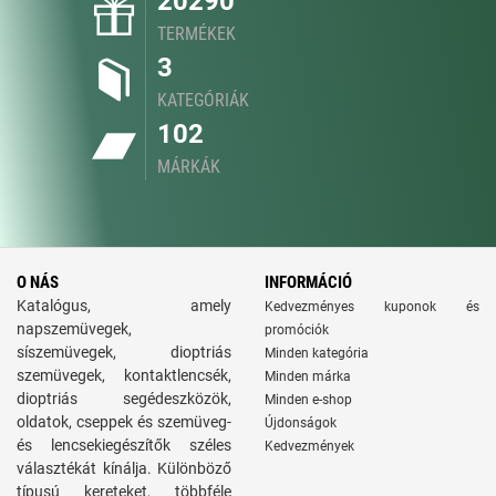
20290
TERMÉKEK
3
KATEGÓRIÁK
102
MÁRKÁK
O NÁS
INFORMÁCIÓ
Katalógus, amely
Kedvezményes kuponok és
napszemüvegek,
promóciók
síszemüvegek, dioptriás
Minden kategória
szemüvegek, kontaktlencsék,
Minden márka
dioptriás segédeszközök,
Minden e-shop
oldatok, cseppek és szemüveg-
Újdonságok
és lencsekiegészítők széles
Kedvezmények
választékát kínálja. Különböző
típusú kereteket, többféle