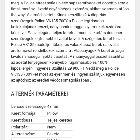
meg, a Police street sytle unisex napszemüvegeket dobott piacra a
fiatal, merész, lázadó egyéniségek számára, akiket az amerikai ”on
the way” életmód ihletett. Kinek készültek? A dioptriás
szemüvegek Police VK135 700Y a Police legfrissebb
kollekciójának részei, nagy gondossággal gyermekek számára
készítve. Ez az elegáns teljes keretes modell a kortárs designer
szemüvegek legfrissebb divatját követi. A szögletes keret teszi a
Police VK135 modelljét tökéletes választássá kerek és ovális
arcformával rendelkezők számára . Alapanyagok A keret anyaga
kiváló minőségű injektált acetát . A műanyaggal összehasonlítva
az acetát lényegesen könnyebb, rugalmasabb és 100%
hipoallergén. Ingyenes Szállítás 29 900 FT Vedd meg a Police
VK135 700Y -et most az eyerimen és ingyen szállítjuk egyenesen
az ajtódhoz az eredeti védőcsomagolásában .
A TERMÉK PARAMÉTEREI
Lencse szélessége:
48 mm
Keret formája:
Pillow
Keret típusa:
Teljes keretes
Polarizált:
Nem
A keret színe:
Fekete