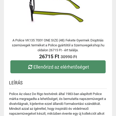
A Police VK135 700Y ONE SIZE (48) Fekete Gyermek Dioptriás
szemüvegek terméket a Police gyártótól a Szemuvegekshop.hu
oldalon 26715 Ft - ért találja.
26715 Ft
30990 Ft
Ellenőrizd az elérhetőséget
LEÍRÁS
Police Az olasz De Rigo testvérek által 1983-ban alapított Police
márka megragadta a lehetőséget, és bemutatta napszemüvegeit a
divatvilágnak, kijelentve ezzel állandó formabontási szándékát.
Mindezt azzal az ígérettel, hogy inspiráló és védelmező
napszemüvegeket készít, miközben évente egy új kollekciót alkot