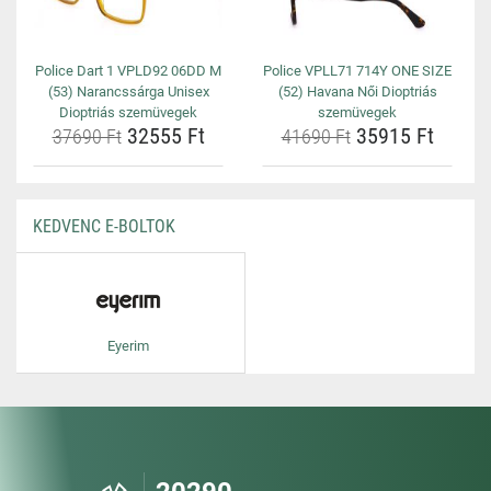
Police Dart 1 VPLD92 06DD M
Police VPLL71 714Y ONE SIZE
(53) Narancssárga Unisex
(52) Havana Női Dioptriás
Dioptriás szemüvegek
szemüvegek
32555 Ft
35915 Ft
37690 Ft
41690 Ft
KEDVENC E-BOLTOK
Eyerim