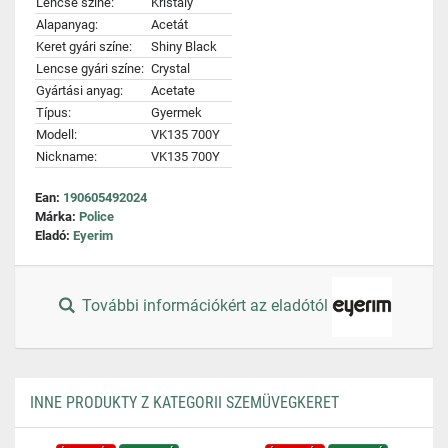
Lencse színe:
Kristály
Alapanyag:
Acetát
Keret gyári színe:
Shiny Black
Lencse gyári színe:
Crystal
Gyártási anyag:
Acetate
Típus:
Gyermek
Modell:
VK135 700Y
Nickname:
VK135 700Y
Ean:
190605492024
Márka:
Police
Eladó:
Eyerim
További információkért az eladótól
INNE PRODUKTY Z KATEGORII SZEMÜVEGKERET