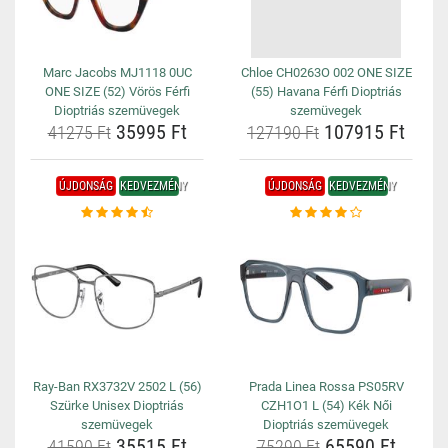
Marc Jacobs MJ1118 0UC
Chloe CH0263O 002 ONE SIZE
ONE SIZE (52) Vörös Férfi
(55) Havana Férfi Dioptriás
Dioptriás szemüvegek
szemüvegek
35995 Ft
107915 Ft
41275 Ft
127190 Ft
ÚJDONSÁG
KEDVEZMÉNY
ÚJDONSÁG
KEDVEZMÉNY
Ray-Ban RX3732V 2502 L (56)
Prada Linea Rossa PS05RV
Szürke Unisex Dioptriás
CZH1O1 L (54) Kék Női
szemüvegek
Dioptriás szemüvegek
35515 Ft
65590 Ft
41590 Ft
75290 Ft