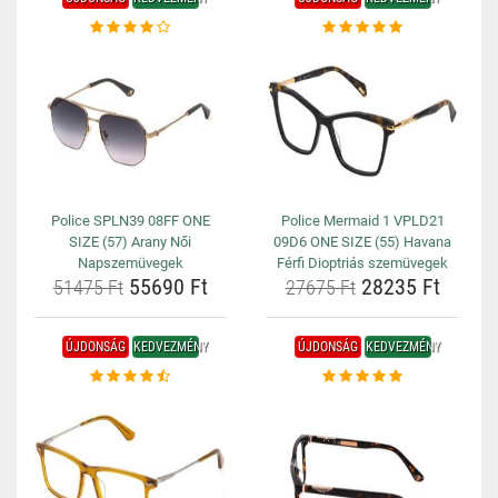
Police SPLN39 08FF ONE
Police Mermaid 1 VPLD21
SIZE (57) Arany Női
09D6 ONE SIZE (55) Havana
Napszemüvegek
Férfi Dioptriás szemüvegek
55690 Ft
28235 Ft
51475 Ft
27675 Ft
ÚJDONSÁG
KEDVEZMÉNY
ÚJDONSÁG
KEDVEZMÉNY