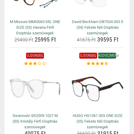
M Missoni MMI0065 05L ONE
David Beckham DB7034 003 S
SIZE (53) Havana Férfi
(54) Fekete Női Dioptriás
Dioptriás szemüvegek
szemüvegek
25995 Ft
39595 Ft
29490 Ft
41675 Ft
ÚJDONSÁG
ÚJDONSÁG
KEDVEZMÉNY
Swarovski SK2009 1027 M
HUGO HG1361 003 ONE SIZE
(50) Kristály Férfi Dioptriás
(55) Fekete Női Dioptriás
szemüvegek
szemüvegek
40075 Ft
31915 Ft
36690 Ft