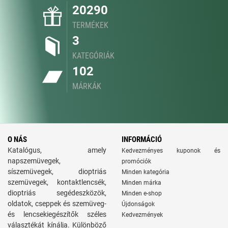
20290
TERMÉKEK
3
KATEGÓRIÁK
102
MÁRKÁK
O NÁS
INFORMÁCIÓ
Katalógus, amely
Kedvezményes kuponok és
napszemüvegek,
promóciók
síszemüvegek, dioptriás
Minden kategória
szemüvegek, kontaktlencsék,
Minden márka
dioptriás segédeszközök,
Minden e-shop
oldatok, cseppek és szemüveg-
Újdonságok
és lencsekiegészítők széles
Kedvezmények
választékát kínálja. Különböző