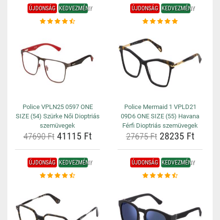
ÚJDONSÁG
KEDVEZMÉNY
ÚJDONSÁG
KEDVEZMÉNY
Police VPLN25 0597 ONE
Police Mermaid 1 VPLD21
SIZE (54) Szürke Női Dioptriás
09D6 ONE SIZE (55) Havana
szemüvegek
Férfi Dioptriás szemüvegek
41115 Ft
28235 Ft
47690 Ft
27675 Ft
ÚJDONSÁG
KEDVEZMÉNY
ÚJDONSÁG
KEDVEZMÉNY