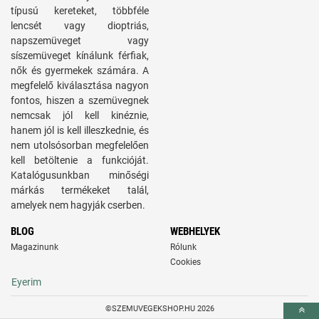
típusú kereteket, többféle
lencsét vagy dioptriás,
napszemüveget vagy
síszemüveget kínálunk férfiak,
nők és gyermekek számára. A
megfelelő kiválasztása nagyon
fontos, hiszen a szemüvegnek
nemcsak jól kell kinéznie,
hanem jól is kell illeszkednie, és
nem utolsósorban megfelelően
kell betöltenie a funkcióját.
Katalógusunkban minőségi
márkás termékeket talál,
amelyek nem hagyják cserben.
BLOG
WEBHELYEK
Magazinunk
Rólunk
Cookies
Eyerim
©SZEMUVEGEKSHOP.HU 2026