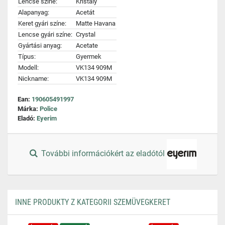
Lencse színe:
Kristály
Alapanyag:
Acetát
Keret gyári színe:
Matte Havana
Lencse gyári színe:
Crystal
Gyártási anyag:
Acetate
Típus:
Gyermek
Modell:
VK134 909M
Nickname:
VK134 909M
Ean:
190605491997
Márka:
Police
Eladó:
Eyerim
További információkért az eladótól
INNE PRODUKTY Z KATEGORII SZEMÜVEGKERET