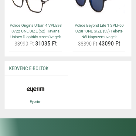
Police Origins Urban 4 VPLE98
Police Beyond Lite 1 SPLF60
0722 ONE SIZE (52) Havana
U28P ONE SIZE (53) Fekete
Unisex Dioptriás szemüvegek
Női Napszemüvegek
31035 Ft
43090 Ft
38990 Ft
38390 Ft
KEDVENC E-BOLTOK
Eyerim