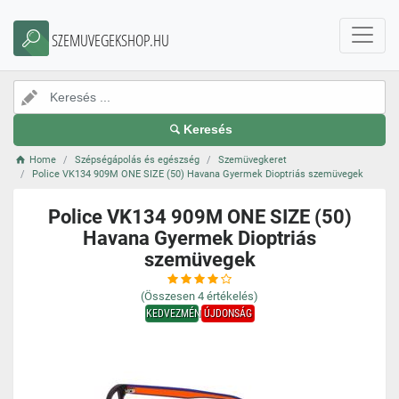
SZEMUVEGEKSHOP.HU
Keresés
Home
Szépségápolás és egészség
Szemüvegkeret
Police VK134 909M ONE SIZE (50) Havana Gyermek Dioptriás szemüvegek
Police VK134 909M ONE SIZE (50)
Havana Gyermek Dioptriás
szemüvegek
(Összesen
4
értékelés)
KEDVEZMÉNY
ÚJDONSÁG