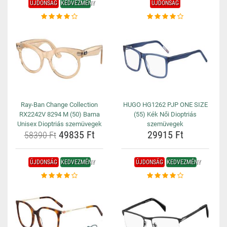
ÚJDONSÁG
KEDVEZMÉNY
ÚJDONSÁG
Ray-Ban Change Collection
HUGO HG1262 PJP ONE SIZE
RX2242V 8294 M (50) Barna
(55) Kék Női Dioptriás
Unisex Dioptriás szemüvegek
szemüvegek
49835 Ft
29915 Ft
58390 Ft
ÚJDONSÁG
KEDVEZMÉNY
ÚJDONSÁG
KEDVEZMÉNY