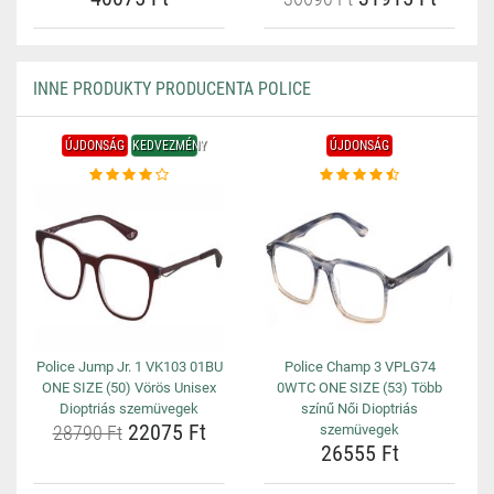
INNE PRODUKTY PRODUCENTA POLICE
ÚJDONSÁG
KEDVEZMÉNY
ÚJDONSÁG
Police Jump Jr. 1 VK103 01BU
Police Champ 3 VPLG74
ONE SIZE (50) Vörös Unisex
0WTC ONE SIZE (53) Több
Dioptriás szemüvegek
színű Női Dioptriás
22075 Ft
28790 Ft
szemüvegek
26555 Ft