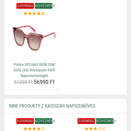
ÚJDONSÁG
KEDVEZMÉNY
Police SPLN63 0838 ONE
SIZE (53) Rózsaszín Férfi
Napszemüvegek
56990 Ft
51290 Ft
INNE PRODUKTY Z KATEGORII NAPSZEMÜVEG
ÚJDONSÁG
KEDVEZMÉNY
ÚJDONSÁG
KEDVEZMÉNY