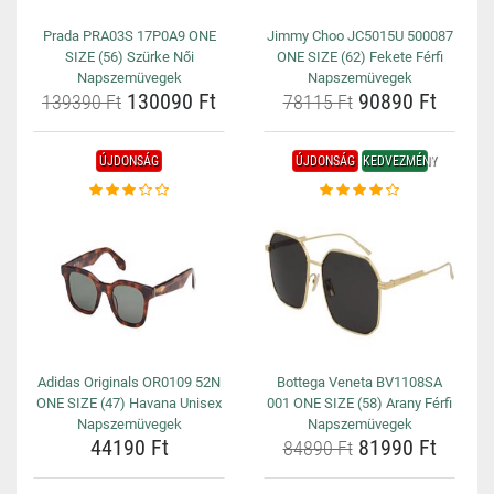
Prada PRA03S 17P0A9 ONE
Jimmy Choo JC5015U 500087
SIZE (56) Szürke Női
ONE SIZE (62) Fekete Férfi
Napszemüvegek
Napszemüvegek
130090 Ft
90890 Ft
139390 Ft
78115 Ft
ÚJDONSÁG
ÚJDONSÁG
KEDVEZMÉNY
Adidas Originals OR0109 52N
Bottega Veneta BV1108SA
ONE SIZE (47) Havana Unisex
001 ONE SIZE (58) Arany Férfi
Napszemüvegek
Napszemüvegek
44190 Ft
81990 Ft
84890 Ft