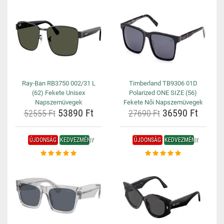
Ray-Ban RB3750 002/31 L
Timberland TB9306 01D
(62) Fekete Unisex
Polarized ONE SIZE (56)
Napszemüvegek
Fekete Női Napszemüvegek
53890 Ft
36590 Ft
52555 Ft
27690 Ft
ÚJDONSÁG
KEDVEZMÉNY
ÚJDONSÁG
KEDVEZMÉNY