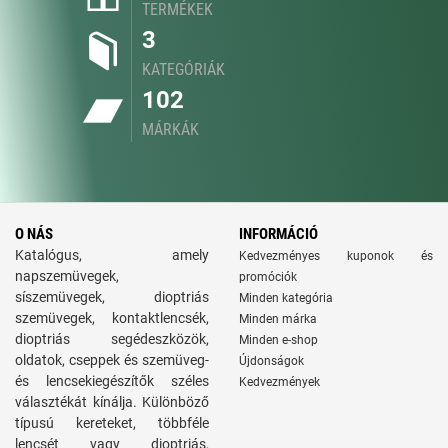
TERMÉKEK
3
KATEGÓRIÁK
102
MÁRKÁK
O NÁS
INFORMÁCIÓ
Katalógus, amely
Kedvezményes kuponok és
napszemüvegek,
promóciók
síszemüvegek, dioptriás
Minden kategória
szemüvegek, kontaktlencsék,
Minden márka
dioptriás segédeszközök,
Minden e-shop
oldatok, cseppek és szemüveg-
Újdonságok
és lencsekiegészítők széles
Kedvezmények
választékát kínálja. Különböző
típusú kereteket, többféle
lencsét vagy dioptriás,