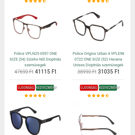
Police VPLN25 0597 ONE
Police Origins Urban 4 VPLE98
SIZE (54) Szürke Női Dioptriás
0722 ONE SIZE (52) Havana
szemüvegek
Unisex Dioptriás szemüvegek
41115 Ft
31035 Ft
47690 Ft
38990 Ft
ÚJDONSÁG
KEDVEZMÉNY
ÚJDONSÁG
KEDVEZMÉNY