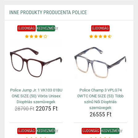
INNE PRODUKTY PRODUCENTA POLICE
ÚJDONSÁG
KEDVEZMÉNY
ÚJDONSÁG
Police Jump Jr. 1 VK103 01BU
Police Champ 3 VPLG74
ONE SIZE (50) Vörös Unisex
0WTC ONE SIZE (53) Több
Dioptriás szemüvegek
színű Női Dioptriás
22075 Ft
28790 Ft
szemüvegek
26555 Ft
ÚJDONSÁG
KEDVEZMÉNY
ÚJDONSÁG
KEDVEZMÉNY