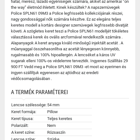
fiatal, merész, lázadó egyéniségek számára, akiket az amerikai ”on
the way” életmód ihletett. Kinek készültek? A napszemüvegek
Police SPLN61 09M3 a Police legfrissebb kollekciójának részei,
nagy gondossággal nők számára készítve. Ez az elegáns teljes
keretes modell a kortárs designer szemüvegek legfrissebb divatját
követi. A szögletes keret teszi a Police SPLN61 modelljét tökéletes
választássá kerek és ovális arcformával rendelkezők számára .
Alapanyagok A keret anyaga kiváló minőségű injektált acetát . A
műanyaggal összehasonlítva az acetát lényegesen könnyebb,
rugalmasabb és 100% hipoallergén. A lencséket a káros UV
sugarak elleni 100%-os védelemre tervezték. Ingyenes Szállítás 29
900 FT Vedd meg a Police SPLN61 09M3 -et most az eyerimen és
ingyen szállítjuk egyenesen az ajtódhoz az eredeti
védőcsomagolásában .
A TERMÉK PARAMÉTEREI
Lencse szélessége:
54 mm
Keret formája:
Pillow
Keret típusa:
Teljes keretes
Polarizált:
Nem
A keret színe:
Rózsaszín
Lencse színe:
Szürke