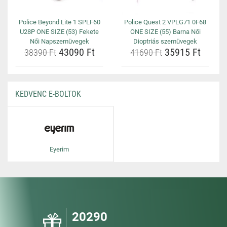
Police Beyond Lite 1 SPLF60
Police Quest 2 VPLG71 0F68
U28P ONE SIZE (53) Fekete
ONE SIZE (55) Barna Női
Női Napszemüvegek
Dioptriás szemüvegek
43090 Ft
35915 Ft
38390 Ft
41690 Ft
KEDVENC E-BOLTOK
Eyerim
20290