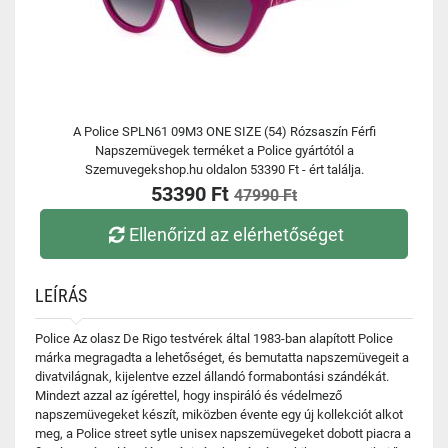
A Police SPLN61 09M3 ONE SIZE (54) Rózsaszín Férfi
Napszemüvegek terméket a Police gyártótól a
Szemuvegekshop.hu oldalon 53390 Ft - ért találja.
53390 Ft
47990 Ft
Ellenőrizd az elérhetőséget
LEÍRÁS
Police Az olasz De Rigo testvérek által 1983-ban alapított Police
márka megragadta a lehetőséget, és bemutatta napszemüvegeit a
divatvilágnak, kijelentve ezzel állandó formabontási szándékát.
Mindezt azzal az ígérettel, hogy inspiráló és védelmező
napszemüvegeket készít, miközben évente egy új kollekciót alkot
meg, a Police street sytle unisex napszemüvegeket dobott piacra a