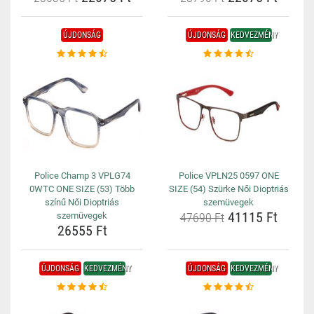
ÚJDONSÁG
ÚJDONSÁG
KEDVEZMÉNY
Police Champ 3 VPLG74
Police VPLN25 0597 ONE
0WTC ONE SIZE (53) Több
SIZE (54) Szürke Női Dioptriás
színű Női Dioptriás
szemüvegek
41115 Ft
szemüvegek
47690 Ft
26555 Ft
ÚJDONSÁG
KEDVEZMÉNY
ÚJDONSÁG
KEDVEZMÉNY