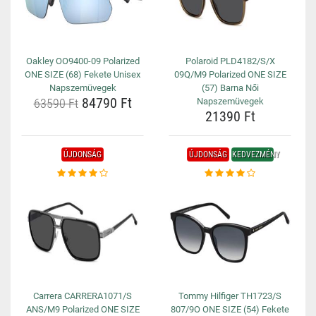
Oakley OO9400-09 Polarized
Polaroid PLD4182/S/X
ONE SIZE (68) Fekete Unisex
09Q/M9 Polarized ONE SIZE
Napszemüvegek
(57) Barna Női
84790 Ft
63590 Ft
Napszemüvegek
21390 Ft
ÚJDONSÁG
ÚJDONSÁG
KEDVEZMÉNY
Carrera CARRERA1071/S
Tommy Hilfiger TH1723/S
ANS/M9 Polarized ONE SIZE
807/9O ONE SIZE (54) Fekete