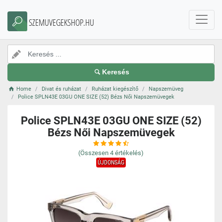
SZEMUVEGEKSHOP.HU
Keresés
Home
Divat és ruházat
Ruházat kiegészítő
Napszemüveg
Police SPLN43E 03GU ONE SIZE (52) Bézs Női Napszemüvegek
Police SPLN43E 03GU ONE SIZE (52)
Bézs Női Napszemüvegek
(Összesen
4
értékelés)
ÚJDONSÁG