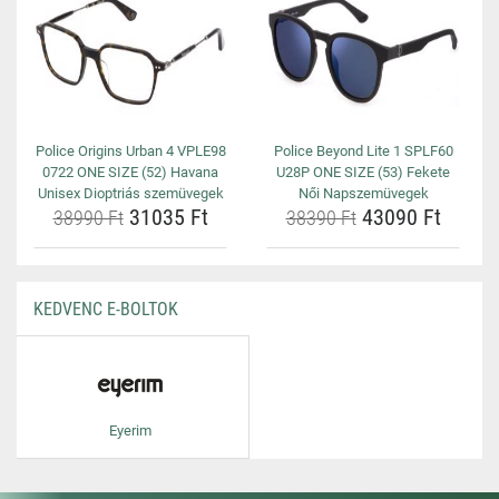
Police Origins Urban 4 VPLE98
Police Beyond Lite 1 SPLF60
0722 ONE SIZE (52) Havana
U28P ONE SIZE (53) Fekete
Unisex Dioptriás szemüvegek
Női Napszemüvegek
31035 Ft
43090 Ft
38990 Ft
38390 Ft
KEDVENC E-BOLTOK
Eyerim