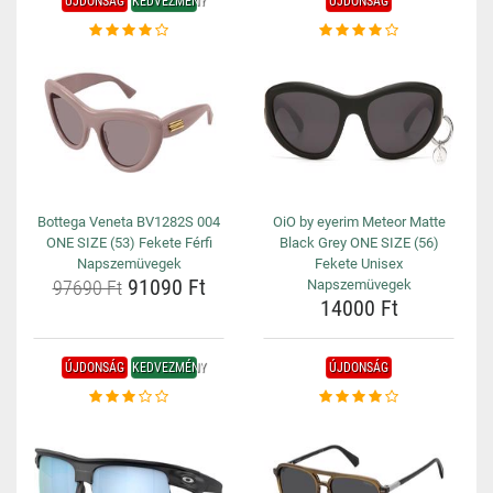
ÚJDONSÁG
KEDVEZMÉNY
ÚJDONSÁG
Bottega Veneta BV1282S 004
OiO by eyerim Meteor Matte
ONE SIZE (53) Fekete Férfi
Black Grey ONE SIZE (56)
Napszemüvegek
Fekete Unisex
91090 Ft
97690 Ft
Napszemüvegek
14000 Ft
ÚJDONSÁG
KEDVEZMÉNY
ÚJDONSÁG