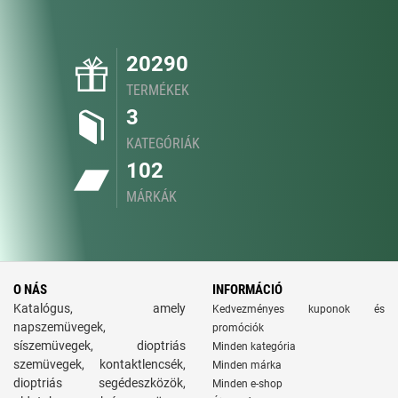
20290
TERMÉKEK
3
KATEGÓRIÁK
102
MÁRKÁK
O NÁS
INFORMÁCIÓ
Katalógus, amely
Kedvezményes kuponok és
napszemüvegek,
promóciók
síszemüvegek, dioptriás
Minden kategória
szemüvegek, kontaktlencsék,
Minden márka
dioptriás segédeszközök,
Minden e-shop