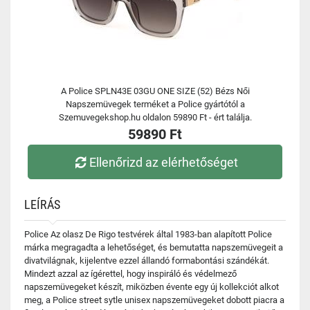
A Police SPLN43E 03GU ONE SIZE (52) Bézs Női
Napszemüvegek terméket a Police gyártótól a
Szemuvegekshop.hu oldalon 59890 Ft - ért találja.
59890 Ft
Ellenőrizd az elérhetőséget
LEÍRÁS
Police Az olasz De Rigo testvérek által 1983-ban alapított Police
márka megragadta a lehetőséget, és bemutatta napszemüvegeit a
divatvilágnak, kijelentve ezzel állandó formabontási szándékát.
Mindezt azzal az ígérettel, hogy inspiráló és védelmező
napszemüvegeket készít, miközben évente egy új kollekciót alkot
meg, a Police street sytle unisex napszemüvegeket dobott piacra a