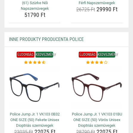
(61) Szürke Női
Férfi Napszemüvegek
29990 Ft
Napszemüvegek
26725 Ft
51790 Ft
INNE PRODUKTY PRODUCENTA POLICE
ÚJDONSÁG
KEDVEZMÉNY
ÚJDONSÁG
KEDVEZMÉNY
Police Jump Jr. 1 VK103 0B32
Police Jump Jr. 1 VK103 01BU
ONE SIZE (50) Fekete Unisex
ONE SIZE (50) Vörös Unisex
Dioptriás szemüvegek
Dioptriás szemüvegek
22075 Ft
22075 Ft
23035 Ft
28790 Ft