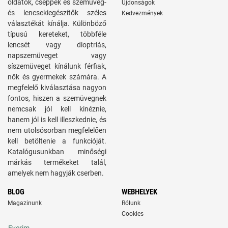
oldatok, cseppek és szemüveg-
Újdonságok
és lencsekiegészítők széles
Kedvezmények
választékát kínálja. Különböző
típusú kereteket, többféle
lencsét vagy dioptriás,
napszemüveget vagy
síszemüveget kínálunk férfiak,
nők és gyermekek számára. A
megfelelő kiválasztása nagyon
fontos, hiszen a szemüvegnek
nemcsak jól kell kinéznie,
hanem jól is kell illeszkednie, és
nem utolsósorban megfelelően
kell betöltenie a funkcióját.
Katalógusunkban minőségi
márkás termékeket talál,
amelyek nem hagyják cserben.
BLOG
WEBHELYEK
Magazinunk
Rólunk
Cookies