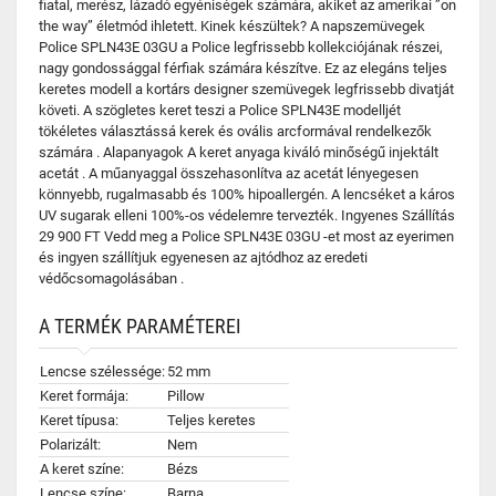
fiatal, merész, lázadó egyéniségek számára, akiket az amerikai ”on
the way” életmód ihletett. Kinek készültek? A napszemüvegek
Police SPLN43E 03GU a Police legfrissebb kollekciójának részei,
nagy gondossággal férfiak számára készítve. Ez az elegáns teljes
keretes modell a kortárs designer szemüvegek legfrissebb divatját
követi. A szögletes keret teszi a Police SPLN43E modelljét
tökéletes választássá kerek és ovális arcformával rendelkezők
számára . Alapanyagok A keret anyaga kiváló minőségű injektált
acetát . A műanyaggal összehasonlítva az acetát lényegesen
könnyebb, rugalmasabb és 100% hipoallergén. A lencséket a káros
UV sugarak elleni 100%-os védelemre tervezték. Ingyenes Szállítás
29 900 FT Vedd meg a Police SPLN43E 03GU -et most az eyerimen
és ingyen szállítjuk egyenesen az ajtódhoz az eredeti
védőcsomagolásában .
A TERMÉK PARAMÉTEREI
Lencse szélessége:
52 mm
Keret formája:
Pillow
Keret típusa:
Teljes keretes
Polarizált:
Nem
A keret színe:
Bézs
Lencse színe:
Barna